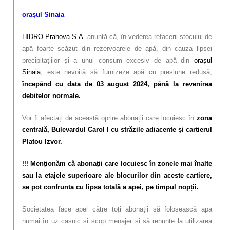
orașul Sinaia
HIDRO Prahova S.A.
anunță că, în vederea refacerii stocului de
apă foarte scăzut din rezervoarele de apă, din cauza lipsei
precipitațiilor și a unui consum excesiv de apă din
orașul
Sinaia
, este nevoită să furnizeze apă cu presiune redusă,
începând cu data de 03 august 2024, până la revenirea
debitelor normale.
Vor fi afectați de această oprire abonații care locuiesc în
zona
centrală, Bulevardul Carol I cu străzile adiacente și cartierul
Platou Izvor.
!!!
Menționăm că abonații care locuiesc în zonele mai înalte
sau la etajele superioare ale blocurilor din aceste cartiere,
se pot confrunta cu lipsa totală a apei, pe timpul nopții.
Societatea face apel către toți abonații să folosească apa
numai în uz casnic și scop menajer și să renunțe la utilizarea