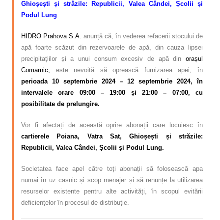
Ghioșești și străzile: Republicii, Valea Cândei, Școlii și
Podul Lung
HIDRO Prahova S.A.
anunță că, în vederea refacerii stocului de
apă foarte scăzut din rezervoarele de apă, din cauza lipsei
precipitațiilor și a unui consum excesiv de apă din
orașul
Comarnic,
este nevoită să oprească furnizarea apei, în
perioada 10 septembrie 2024 – 12 septembrie 2024,
în
intervalele orare 09:00 – 19:00 și 21:00 – 07:00,
cu
posibilitate de prelungire.
Vor fi afectați de această oprire abonații care locuiesc în
cartierele Poiana, Vatra Sat, Ghioșești și străzile:
Republicii, Valea Cândei, Școlii și Podul Lung.
Societatea face apel către toți abonații să folosească apa
numai în uz casnic și scop menajer și să renunțe la utilizarea
resurselor existente pentru alte activități, în scopul evitării
deficiențelor în procesul de distribuție.