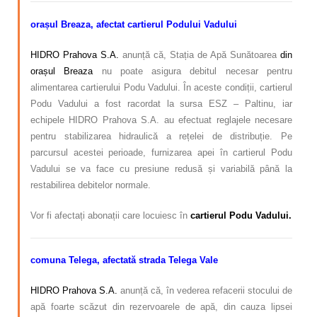
orașul Breaza, afectat cartierul Podului Vadului
HIDRO Prahova S.A.
anunță că, Stația de Apă Sunătoarea
din
orașul Breaza
nu poate asigura debitul necesar pentru
alimentarea cartierului Podu Vadului. În aceste condiții, cartierul
Podu Vadului a fost racordat la sursa ESZ – Paltinu, iar
echipele HIDRO Prahova S.A. au efectuat reglajele necesare
pentru stabilizarea hidraulică a rețelei de distribuție.
Pe
parcursul acestei perioade, furnizarea apei în cartierul Podu
Vadului se va face cu presiune redusă și variabilă până la
restabilirea debitelor normale.
Vor fi afectați abonații care locuiesc în
cartierul Podu Vadului.
comuna Telega, afectată strada Telega Vale
HIDRO Prahova S.A.
anunță că, în vederea refacerii stocului de
apă foarte scăzut din rezervoarele de apă, din cauza lipsei