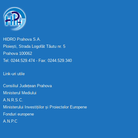
HIDRO Prahova S.A.
Ploiești, Strada Logofăt Tăutu nr. 5
Prahova 100062
Tel: 0244.529.474 - Fax: 0244.529.340
Link-uri utile
Consiliul Județean Prahova
Ministerul Mediului
A.N.R.S.C.
Ministerului Investițiilor și Proiectelor Europene
Fonduri europene
A.N.P.C