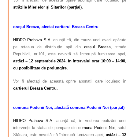
Vor fi afectați de această oprire abonații care locuiesc pe
străzile Mierlelor și Sitarilor (parțial).
orașul Breaza, afectat
cartierul Breaza Centru
HIDRO Prahova S.A.
anunță că, din cauza unei avarii apărute
pe rețeaua de distribuție apă din
orașul Breaza
, strada
Republicii, nr.101, este nevoită să întrerupă furnizarea apei,
astăzi – 12 septembrie 2024, în intervalul orar 10:00 – 14:00,
cu posibilitate de prelungire.
Vor fi afectați de această oprire abonații care locuiesc în
cartierul Breaza Centru.
comuna Podenii Noi, afectată comuna Podenii Noi (parțial)
HIDRO Prahova S.A.
anunță că, în vederea realizării unei
intervenții la statia de pompare din
comuna Podenii Noi
, satul
Sfăcaru, este nevoită să întrerupă furnizarea apei,
astăzi – 12