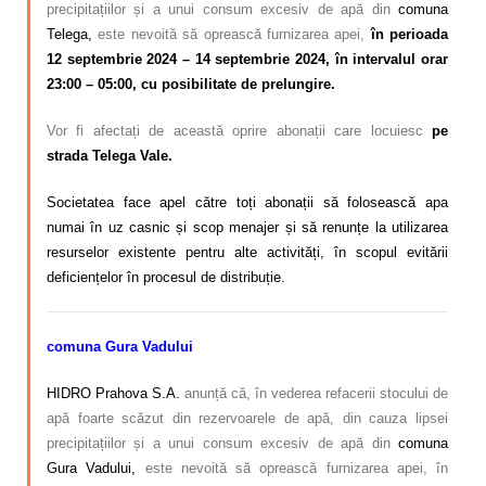
precipitațiilor și a unui consum excesiv de apă din
comuna
Telega,
este nevoită să oprească furnizarea apei,
în perioada
12 septembrie 2024 – 14 septembrie 2024,
în intervalul orar
23:00 – 05:00,
cu posibilitate de prelungire.
Vor fi afectați de această oprire abonații care locuiesc
pe
strada Telega Vale.
Societatea face apel către toți abonații să folosească apa
numai în uz casnic și scop menajer și să renunțe la utilizarea
resurselor existente pentru alte activități, în scopul evitării
deficiențelor în procesul de distribuție.
comuna Gura Vadului
HIDRO Prahova S.A.
anunță că, în vederea refacerii stocului de
apă foarte scăzut din rezervoarele de apă, din cauza lipsei
precipitațiilor și a unui consum excesiv de apă din
comuna
Gura Vadului,
este nevoită să oprească furnizarea apei, în