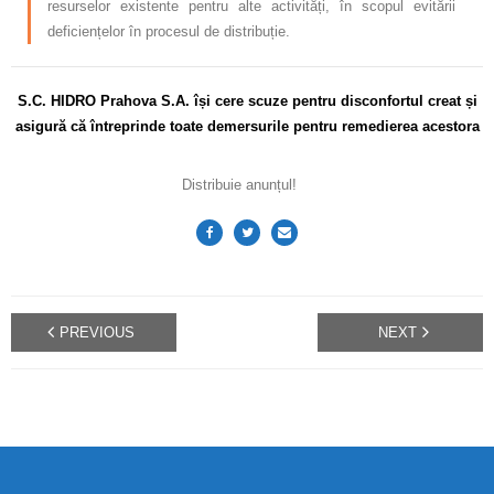
resurselor existente pentru alte activități, în scopul evitării
deficiențelor în procesul de distribuție.
S.C. HIDRO Prahova S.A. își cere scuze pentru disconfortul creat și
asigură că întreprinde toate demersurile pentru remedierea acestora
Distribuie anunțul!
PREVIOUS
NEXT