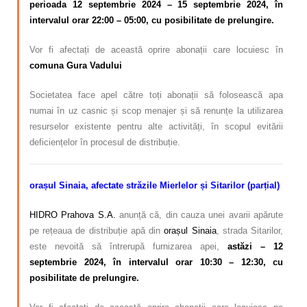
perioada 12 septembrie 2024 – 15 septembrie 2024, în
intervalul orar 22:00 – 05:00, cu posibilitate de prelungire.
Vor fi afectați de această oprire abonații care locuiesc în
comuna Gura Vadului
Societatea face apel către toți abonații să folosească apa
numai în uz casnic și scop menajer și să renunțe la utilizarea
resurselor existente pentru alte activități, în scopul evitării
deficiențelor în procesul de distribuție.
orașul Sinaia, afectate
străzile Mierlelor și Sitarilor (parțial)
HIDRO Prahova S.A.
anunță că, din cauza unei avarii apărute
pe rețeaua de distribuție apă din
orașul Sinaia
, strada Sitarilor,
este nevoită să întrerupă furnizarea apei,
astăzi – 12
septembrie 2024, în intervalul orar 10:30 – 12:30, cu
posibilitate de prelungire.