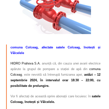
Calitatea apei
Comunicare
Contact
–
comuna Colceag, afectate satele Colceag, Inotești și
Vâlcelele
HIDRO Prahova S.A.
anunță că, din cauza unei avarii electrice
apărute la grupul de pompare a stației de apă din
comuna
Colceag
, este nevoită să întrerupă furnizarea apei,
astăzi – 12
septembrie 2024, în intervalul orar 18:30 – 22:00, cu
posibilitate de prelungire.
Vor fi afectați de această oprire abonații care locuiesc în
satele
Colceag, Inotești și Vâlcelele.