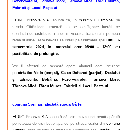
Rezervoarelor, Târnava Mare, Târnava Mică, Târgu Mureș,
Fabricii și Lacul Peștelui
HIDRO Prahova S.A.
anunță că, în
municipiul Câmpina
, pe
strada Cărămidari urmează să se desfășoare lucrări pe
conducta de distribuție a apei, în vederea transferului pe noua
rețea și astfel, este nevoită să întrerupă furnizarea apei
luni, 16
septembrie 2024, în intervalul orar 08:00 – 12:00, cu
posibilitate de prelungire.
Vor fi afectați de această oprire abonații care locuiesc
pe
străzile: Voila (parțial), Calea Doftanei (parțial), Dealului
și adiacente, Bobâlna, Rezervoarelor, Târnava Mare,
Târnava Mică, Târgu Mureș, Fabricii și Lacul Peștelui.
comuna Șoimari, afectată strada Gârlei
HIDRO Prahova S.A.
anunță că, din cauza unei avarii apărută
pe rețeaua de distribuție apă de pe strada Gârlei din
comuna