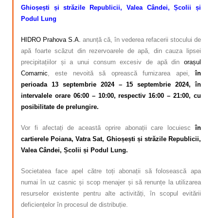
Ghioșești și străzile Republicii, Valea Cândei, Școlii și
Podul Lung
HIDRO Prahova S.A.
anunță că, în vederea refacerii stocului de
apă foarte scăzut din rezervoarele de apă, din cauza lipsei
precipitațiilor și a unui consum excesiv de apă din
orașul
Comarnic
, este nevoită să oprească furnizarea apei,
în
perioada 13 septembrie 2024 – 15 septembrie 2024,
în
intervalele orare 06:00 – 10:00,
respectiv 16:00 – 21:00, cu
posibilitate de prelungire.
Vor fi afectați de această oprire abonații care locuiesc
în
cartierele Poiana, Vatra Sat, Ghioșești și străzile Republicii,
Valea Cândei, Școlii și Podul Lung.
Societatea face apel către toți abonații să folosească apa
numai în uz casnic și scop menajer și să renunțe la utilizarea
resurselor existente pentru alte activități, în scopul evitării
deficiențelor în procesul de distribuție.