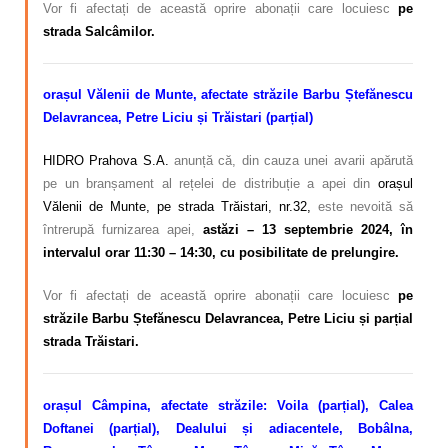
Vor fi afectați de această oprire abonații care locuiesc
pe
strada Salcâmilor.
orașul Vălenii de Munte, afectate străzile Barbu Ștefănescu
Delavrancea, Petre Liciu și Trăistari (parțial)
HIDRO Prahova S.A.
anunță că, din cauza unei avarii apărută
pe un branșament al rețelei de distribuție a apei din
orașul
Vălenii de Munte, pe strada Trăistari, nr.32,
este nevoită să
întrerupă furnizarea apei,
astăzi – 13 septembrie 2024, în
intervalul orar 11:30 – 14:30, cu posibilitate de prelungire.
Vor fi afectați de această oprire abonații care locuiesc
pe
străzile Barbu Ștefănescu Delavrancea, Petre Liciu și parțial
strada Trăistari.
orașul Câmpina, afectate străzile: Voila (parțial), Calea
Doftanei (parțial), Dealului și adiacentele, Bobâlna,