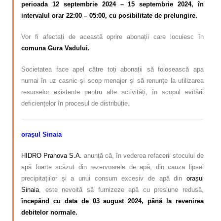
perioada 12 septembrie 2024 – 15 septembrie 2024, în
intervalul orar 22:00 – 05:00, cu posibilitate de prelungire.
Vor fi afectați de această oprire abonații care locuiesc în
comuna Gura Vadului.
Societatea face apel către toți abonații să folosească apa
numai în uz casnic și scop menajer și să renunțe la utilizarea
resurselor existente pentru alte activități, în scopul evitării
deficiențelor în procesul de distribuție.
orașul Sinaia
HIDRO Prahova S.A.
anunță că, în vederea refacerii stocului de
apă foarte scăzut din rezervoarele de apă, din cauza lipsei
precipitațiilor și a unui consum excesiv de apă din
orașul
Sinaia
, este nevoită să furnizeze apă cu presiune redusă,
începând cu data de 03 august 2024, până la revenirea
debitelor normale.