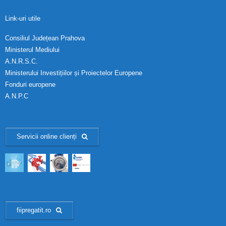
Link-uri utile
Consiliul Județean Prahova
Ministerul Mediului
A.N.R.S.C.
Ministerului Investițiilor și Proiectelor Europene
Fonduri europene
A.N.P.C
Servicii online clienți
fiipregatit.ro