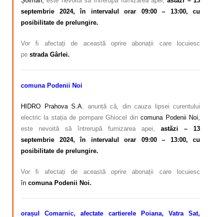
Șoimari,
este nevoită să întrerupă furnizarea apei,
astăzi – 13
septembrie 2024, în intervalul orar 09:00 – 13:00, cu
posibilitate de prelungire.
Vor fi afectați de această oprire abonații care locuiesc
pe
strada Gârlei.
comuna Podenii Noi
HIDRO Prahova S.A.
anunță că, din cauza lipsei curentului
electric la stația de pompare Ghiocel din
comuna Podenii Noi,
este nevoită să întrerupă furnizarea apei,
astăzi – 13
septembrie 2024, în intervalul orar 09:00 – 13:00, cu
posibilitate de prelungire.
Vor fi afectați de această oprire abonații care locuiesc
în
comuna Podenii Noi.
orașul Comarnic, afectate cartierele Poiana, Vatra Sat,