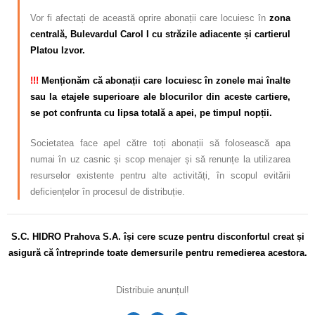
Vor fi afectați de această oprire abonații care locuiesc în
zona
centrală, Bulevardul Carol I cu străzile adiacente și cartierul
Platou Izvor.
!!!
Menționăm că abonații care locuiesc în zonele mai înalte
sau la etajele superioare ale blocurilor din aceste cartiere,
se pot confrunta cu lipsa totală a apei, pe timpul nopții.
Societatea face apel către toți abonații să folosească apa
numai în uz casnic și scop menajer și să renunțe la utilizarea
resurselor existente pentru alte activități, în scopul evitării
deficiențelor în procesul de distribuție.
S.C. HIDRO Prahova S.A. își cere scuze pentru disconfortul creat și
asigură că întreprinde toate demersurile pentru remedierea acestora.
Distribuie anunțul!