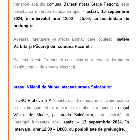
transport apă din
comuna Bălțești (fosta Stație Petrom),
este
nevoită să întrerupă furnizarea apei
–
astăzi, 13 septembrie
2024, în intervalul orar 12:00 – 15:00, cu posibilitate de
prelungire.
Această întrerupere va afecta abonații care locuiesc în
satele
Vărbila și Păcureți din comuna Păcureți.
Societatea este în contact cu echipa de intervenții din partea
distribuitorului de energie electrică.
orașul Vălenii de Munte, afectată strada Salcâmilor
HIDRO Prahova S.A.
anunță că, din cauza unei avarii apărută
pe un branșament al rețelei de distribuție a apei din
orașul
Vălenii de Munte, pe strada Salcâmilor,
este nevoită să
întrerupă furnizarea apei,
astăzi – 13 septembrie 2024, în
intervalul orar 12:00 – 14:00, cu posibilitate de prelungire.