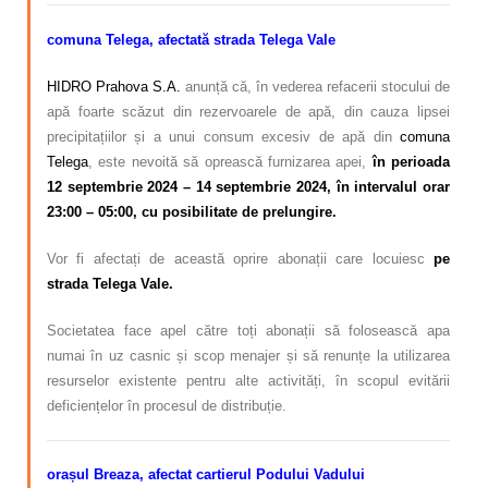
comuna Telega, afectată strada Telega Vale
HIDRO Prahova S.A.
anunță că, în vederea refacerii stocului de
apă foarte scăzut din rezervoarele de apă, din cauza lipsei
precipitațiilor și a unui consum excesiv de apă din
comuna
Telega
, este nevoită să oprească furnizarea apei,
în perioada
12 septembrie 2024 – 14 septembrie 2024,
în intervalul orar
23:00 – 05:00,
cu posibilitate de prelungire.
Vor fi afectați de această oprire abonații care locuiesc
pe
strada Telega Vale.
Societatea face apel către toți abonații să folosească apa
numai în uz casnic și scop menajer și să renunțe la utilizarea
resurselor existente pentru alte activități, în scopul evitării
deficiențelor în procesul de distribuție.
orașul Breaza, afectat cartierul Podului Vadului