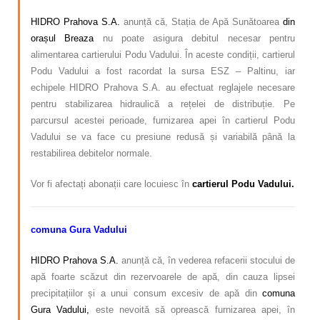
HIDRO Prahova S.A.
anunță că, Stația de Apă Sunătoarea
din
orașul Breaza
nu poate asigura debitul necesar pentru
alimentarea cartierului Podu Vadului. În aceste condiții, cartierul
Podu Vadului a fost racordat la sursa ESZ – Paltinu, iar
echipele HIDRO Prahova S.A. au efectuat reglajele necesare
pentru stabilizarea hidraulică a rețelei de distribuție. Pe
parcursul acestei perioade, furnizarea apei în cartierul Podu
Vadului se va face cu presiune redusă și variabilă până la
restabilirea debitelor normale.
Vor fi afectați abonații care locuiesc în
cartierul Podu Vadului.
comuna Gura Vadului
HIDRO Prahova S.A.
anunță că, în vederea refacerii stocului de
apă foarte scăzut din rezervoarele de apă, din cauza lipsei
precipitațiilor și a unui consum excesiv de apă din
comuna
Gura Vadului,
este nevoită să oprească furnizarea apei, în