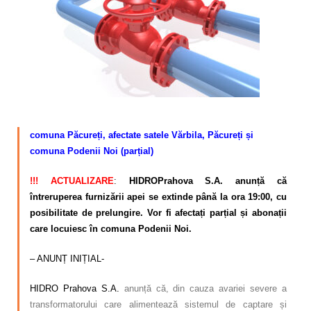
Calitatea apei
Comunicare
Contact
–
comuna Păcureți, afectate satele Vărbila, Păcureți și
comuna Podenii Noi (parțial)
!!! ACTUALIZARE
:
HIDRO
Prahova S.A. anunță că
întreruperea furnizării apei se extinde până la ora 19:00, cu
posibilitate de prelungire. Vor fi afectați parțial și abonații
care locuiesc în comuna Podenii Noi.
– ANUNȚ INIȚIAL-
HIDRO Prahova S.A.
anunță că, din cauza avariei severe a
transformatorului care alimentează sistemul de captare și