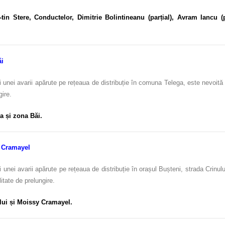
C-tin Stere, Conductelor, Dimitrie Bolintineanu (parțial), Avram Iancu (par
ăi
 unei avarii apărute pe rețeaua de distribuție în comuna Telega, este nevoită
gire.
 și zona Băi.
y Cramayel
 unei avarii apărute pe rețeaua de distribuție în orașul Bușteni, strada Crinul
itate de prelungire.
ului și Moissy Cramayel.