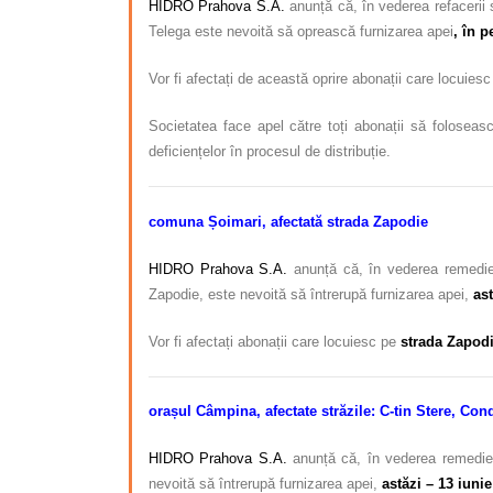
HIDRO Prahova S.A.
anunță că, în vederea refacerii 
Telega este nevoită să oprească furnizarea apei
,
în p
Vor fi afectați de această oprire abonații care locuies
Societatea face apel către toți abonații să foloseasc
deficiențelor în procesul de distribuție.
comuna Șoimari, afectată strada Zapodie
HIDRO Prahova S.A.
anunță că, în vederea remedier
Zapodie, este nevoită să întrerupă furnizarea apei,
ast
Vor fi afectați abonații care locuiesc pe
strada Zapodi
orașul Câmpina, afectate
străzile: C-tin Stere, Cond
HIDRO Prahova S.A.
anunță că, în vederea remedier
nevoită să întrerupă furnizarea apei,
astăzi – 13 iunie