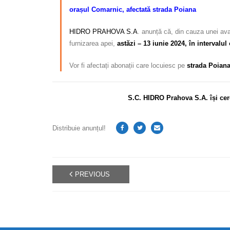
orașul Comarnic, afectată strada Poiana
HIDRO PRAHOVA S.A
. anunță că, din cauza unei ava
furnizarea apei,
astăzi – 13 iunie 2024, în intervalul
Vor fi afectați abonații care locuiesc
pe
strada Poiana
S.C. HIDRO Prahova S.A. își cer
Distribuie anunțul!
PREVIOUS