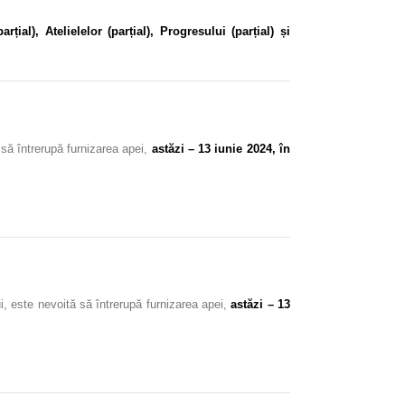
țial), Atelielelor (parțial), Progresului (parțial) și
 să întrerupă furnizarea apei,
astăzi – 13 iunie 2024, în
ui, este nevoită să întrerupă furnizarea apei,
astăzi – 13