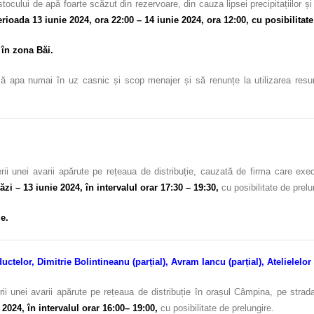
stocului de apă foarte scăzut din rezervoare, din cauza lipsei precipitațiilo
erioada 13 iunie 2024, ora 22:00 – 14 iunie 2024, ora 12:00, cu posibilitat
c
în
zona Băi.
ă apa numai în uz casnic și scop menajer și să renunțe la utilizarea resursel
ii unei avarii apărute pe rețeaua de distribuție, cauzată de firma care ex
ăzi – 13 iunie 2024, în intervalul orar 17:30 – 19:30,
cu posibilitate de prelu
e.
uctelor, Dimitrie Bolintineanu (parțial), Avram Iancu (parțial), Atelielelor (
ii unei avarii apărute pe rețeaua de distribuție în orașul Câmpina, pe strada
 2024, în intervalul orar 16:00– 19:00,
cu posibilitate de prelungire.