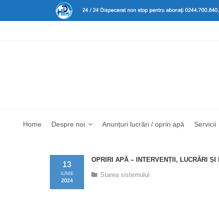
Home
Despre noi
Anunțuri lucrări / opriri apă
Servicii
OPRIRI APĂ – INTERVENȚII, LUCRĂRI Ș
13
IUNIE
Starea sistemului
2024