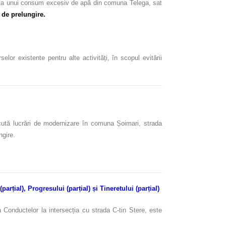
r și a unui consum excesiv de apă din comuna Telega, sat
e de prelungire.
or existente pentru alte activități, în scopul evitării
ecută lucrări de modernizare în comuna Șoimari, strada
ngire.
parțial), Progresului (parțial) și Tineretului (parțial)
 Conductelor la intersecția cu strada C-tin Stere, este