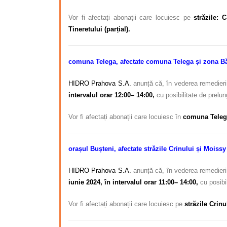
Vor fi afectați abonații care locuiesc pe
străzile: 
Tineretului (parțial).
comuna Telega, afectate
comuna Telega și zona B
HIDRO Prahova S.A.
anunță că, în vederea remedierii
intervalul orar 12:00– 14:00,
cu posibilitate de prelun
Vor fi afectați abonații care locuiesc în
comuna Telega
orașul Bușteni, afectate
străzile Crinului și Moiss
HIDRO Prahova S.A.
anunță că, în vederea remedierii
iunie 2024, în intervalul orar 11:00– 14:00,
cu posibil
Vor fi afectați abonații care locuiesc pe
străzile Crin