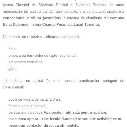
partea Direcției de Sănătate Publică a Județului Prahova, în urma
monitorizării de audit a calității apei potabile, s-a constatat o
creștere a
concentrației nitriților (azotiților)
în rețeaua de distribuție din
comuna
Balta Doamnei – zona Cișmea Peco, sat Lacul Turcului.
Ca urmare,
se interzice utilizarea
apei pentru:
băut;
prepararea formulelor de lapte reconstituit;
prepararea ceaiurilor;
gătit.
Interdicția se aplică în mod special următoarelor categorii de
consumatori:
copiii cu vârsta de până la 3 ani;
femeile care alăptează;
persoanele vârstnice.
Apa poate fi utilizată pentru spălare,
evacuarea apelor uzate fecaloid-menajere sau alte activități ce nu
presupun contactul direct cu alimentele.