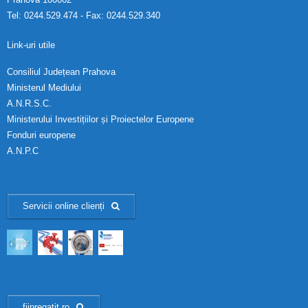
Tel: 0244.529.474 - Fax: 0244.529.340
Link-uri utile
Consiliul Județean Prahova
Ministerul Mediului
A.N.R.S.C.
Ministerului Investițiilor și Proiectelor Europene
Fonduri europene
A.N.P.C
Servicii online clienți
fiipregatit.ro