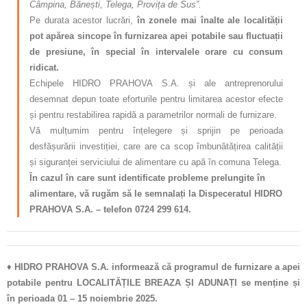
Câmpina, Bănești, Telega, Provița de Sus”.
Pe durata acestor lucrări,
în zonele mai înalte ale localității
pot apărea sincope în furnizarea apei potabile sau fluctuații
de presiune, în special în intervalele orare cu consum
ridicat.
Echipele HIDRO PRAHOVA S.A. și ale antreprenorului
desemnat depun toate eforturile pentru limitarea acestor efecte
și pentru restabilirea rapidă a parametrilor normali de furnizare.
Vă mulțumim pentru înțelegere și sprijin pe perioada
desfășurării investiției, care are ca scop îmbunătățirea calității
și siguranței serviciului de alimentare cu apă în comuna Telega.
În cazul în care sunt identificate probleme prelungite în
alimentare, vă rugăm să le semnalați la Dispeceratul HIDRO
PRAHOVA S.A. – telefon 0724 299 614.
♦
HIDRO PRAHOVA S.A. informează că programul de furnizare a apei
potabile pentru LOCALITĂȚILE BREAZA ȘI ADUNAȚI se menține și
în perioada 01 – 15 noiembrie 2025.