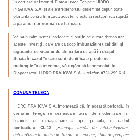
în
cartierelor Izvor și Platou Izvor
.
Echipele
HIDRO
PRAHOVA S.A.
și ale antreprenorului desemnat depun toate
eforturile pentru
limitarea acestor efecte
și
restabilirea rapidă
a parametrilor normali de furnizare
.
Vă mulțumim pentru înțelegere și sprijin pe durata desfășurării
acestei investiții, care are ca scop
îmbunătățirea calității și
siguranței serviciului de alimentare cu apă în orașul
Sinaia
.
În cazul în care sunt identificate probleme
prelungite în alimentare, vă rugăm să le semnalați la
Dispeceratul HIDRO PRAHOVA S.A. – telefon 0724 299 614.
COMUNA TELEGA
HIDRO PRAHOVA S.A. informează că, în această perioadă, în
comuna Telega
se desfășoară lucrări de modernizare la
bazinele de înmagazinare a apei potabile, în cadrul
contractului CL-12
:
„Execuție lucrări de retehnologizare,
automatizare la stațiile de tratare, rezervoare, stații de pompare