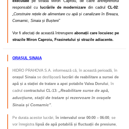
executate
pe strada Miron Caproiu, de către antreprenorul
responsabil cu
lucrările de modernizare
din cadrul
CL-02
:
„Construire rețele de alimentare cu apă și canalizare în Breaza,
Comarnic, Sinaia și Bușteni”
Vor fi afectați de această întrerupere
abonații care locuiesc pe
strazile Miron Caproiu, Frasinetului și
strazile adiacente.
ORAȘUL SINAIA
HIDRO PRAHOVA S.A. informează că, în această perioadă, în
orașul Sinaia
se desfășoară
lucrări de reabilitare a sursei de
apă și a stației de tratare a apei potabile Valea Dorului
, în
„Reabilitare surse de apă,
cadrul
contractului CL-13:
aducțiune, stații de tratare și rezervoare în orașele
Sinaia și Comarnic”
.
Pe durata acestor lucrări,
în intervalul orar 00:00 – 06:00
, se
vor înregistra
lipsă de apă potabilă și fluctuații de presiune
,