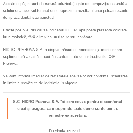
Aceste depășiri sunt de
natură telurică
(legate de compoziția naturală a
solului și a apei subterane) și nu reprezintă rezultatul unei poluări recente,
de tip accidental sau punctual.
Efecte posibile: din cauza indicatorului Fier, apa poate prezenta colorare
brun-roșiatică, fără a implica un risc pentru sănătate.
HIDRO PRAHOVA S.A. a dispus măsuri de remediere și monitorizare
suplimentară a calității apei, în conformitate cu instrucțiunile DSP
Prahova.
Vă vom informa imediat ce rezultatele analizelor vor confirma încadrarea
în limitele prevăzute de legislația în vigoare.
S.C. HIDRO Prahova S.A. își cere scuze pentru disconfortul
creat și asigură că întreprinde toate demersurile pentru
remedierea acestora.
Distribuie anunțul!