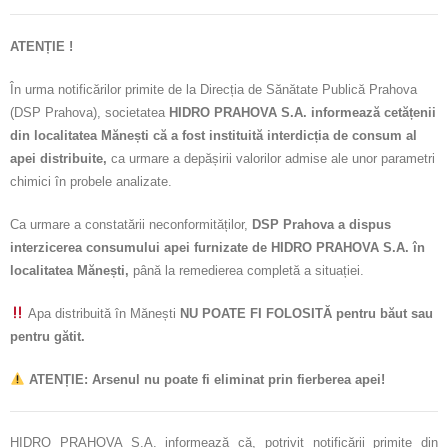
ATENȚIE !
În urma notificărilor primite de la Direcția de Sănătate Publică Prahova
(DSP Prahova), societatea
HIDRO PRAHOVA S.A. informează cetățenii
din localitatea Mănești că a fost instituită interdicția de consum al
apei distribuite,
ca urmare a depășirii valorilor admise ale unor parametri
chimici în probele analizate.
Ca urmare a constatării neconformităților,
DSP Prahova a dispus
interzicerea consumului apei furnizate de HIDRO PRAHOVA S.A. în
localitatea Mănești,
până la remedierea completă a situației.
Apa distribuită în Mănești
NU POATE FI FOLOSITĂ pentru băut sau
pentru gătit.
ATENȚIE: Arsenul nu poate fi eliminat prin fierberea apei!
HIDRO PRAHOVA S.A. informează că, potrivit notificării primite din