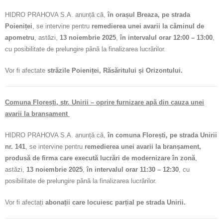
HIDRO PRAHOVA S.A. anunță că,
în orașul Breaza, pe strada
Poieniței
, se intervine pentru
remedierea unei avarii la căminul de
apometru
, astăzi,
13 noiembrie 2025
,
în intervalul orar 12:00 – 13:00
,
cu posibilitate de prelungire până la finalizarea lucrărilor.
Vor fi afectate
străzile Poieniței, Răsăritului și Orizontului.
Comuna Florești, str. Unirii – oprire furnizare apă din cauza unei
avarii la branșament
HIDRO PRAHOVA S.A. anunță că,
în comuna Florești, pe strada Unirii
nr. 141
, se intervine pentru
remedierea unei avarii la branșament,
produsă de firma care execută lucrări de modernizare în zonă
,
astăzi,
13 noiembrie 2025
,
în intervalul orar 11:30 – 12:30
, cu
posibilitate de prelungire până la finalizarea lucrărilor.
Vor fi afectați
abonații care locuiesc parțial pe strada Unirii.