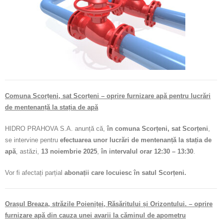
Calitatea apei
Comunicare
Contact
Comuna Scorțeni, sat Scorțeni – oprire furnizare apă pentru lucrări
de mentenanță la stația de apă
HIDRO PRAHOVA S.A. anunță că,
în comuna Scorțeni, sat Scorțeni
,
se intervine pentru
efectuarea unor lucrări de mentenanță la stația de
apă
, astăzi,
13 noiembrie 2025
,
în intervalul orar 12:30 – 13:30
.
Vor fi afectați parțial
abonații care locuiesc în satul Scorțeni.
Orașul Breaza, străzile Poieniței, Răsăritului și Orizontului. – oprire
furnizare apă din cauza unei avarii la căminul de apometru