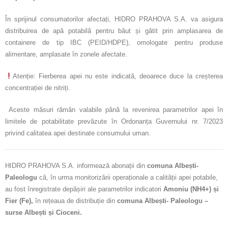
În sprijinul consumatorilor afectați, HIDRO PRAHOVA S.A. va asigura
distribuirea de apă potabilă pentru băut și gătit prin amplasarea de
containere de tip IBC (PEID/HDPE), omologate pentru produse
alimentare, amplasate în zonele afectate.
Atenție: Fierberea apei nu este indicată, deoarece duce la creșterea
concentrației de nitriți.
Aceste măsuri rămân valabile până la revenirea parametrilor apei în
limitele de potabilitate prevăzute în Ordonanța Guvernului nr. 7/2023
privind calitatea apei destinate consumului uman.
HIDRO PRAHOVA S.A. informează abonații din
comuna Albești-
Paleologu
că, în urma monitorizării operaționale a calității apei potabile,
au fost înregistrate depășiri ale parametrilor indicatori
Amoniu (NH4+) și
Fier (Fe)
,
în rețeaua de distribuție din
comuna Albești- Paleologu –
surse Albești și Cioceni.