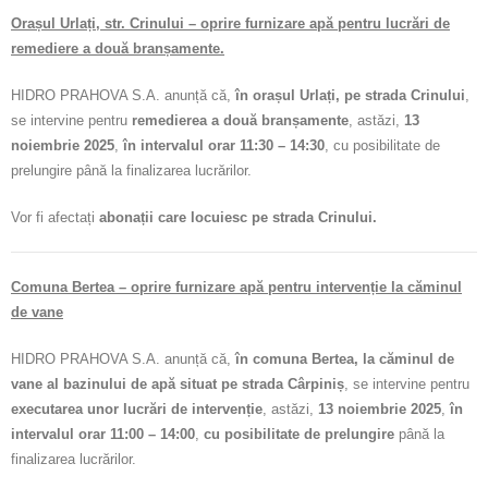
Orașul Urlați, str. Crinului – oprire furnizare apă pentru lucrări de
remediere a două branșamente.
HIDRO PRAHOVA S.A. anunță că,
în orașul Urlați, pe strada Crinului
,
se intervine pentru
remedierea a două branșamente
, astăzi,
13
noiembrie 2025
,
în intervalul orar 11:30 – 14:30
, cu posibilitate de
prelungire până la finalizarea lucrărilor.
Vor fi afectați
abonații care locuiesc pe strada Crinului.
Comuna Bertea – oprire furnizare apă pentru intervenție la căminul
de vane
HIDRO PRAHOVA S.A. anunță că,
în comuna Bertea, la căminul de
vane al bazinului de apă situat pe strada Cârpiniș
, se intervine pentru
executarea unor lucrări de intervenție
, astăzi,
13 noiembrie 2025
,
în
intervalul orar 11:00 – 14:00
,
cu posibilitate de prelungire
până la
finalizarea lucrărilor.