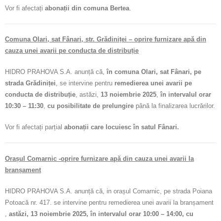
Vor fi afectați
abonații din comuna Bertea
.
Comuna Olari, sat Fânari, str. Grădiniței – oprire furnizare apă din
cauza unei avarii pe conducta de distribuție
HIDRO PRAHOVA S.A. anunță că,
în comuna Olari, sat Fânari, pe
strada Grădiniței
, se intervine pentru
remedierea unei avarii pe
conducta de distribuție
, astăzi,
13 noiembrie 2025
,
în intervalul orar
10:30 – 11:30
,
cu posibilitate de prelungire
până la finalizarea lucrărilor.
Vor fi afectați parțial
abonații care locuiesc în satul Fânari.
Orașul Comarnic -oprire furnizare apă din cauza unei avarii la
branșament
HIDRO PRAHOVA S.A. anunță că, in orașul Comarnic, pe strada Poiana
Potoacă nr. 417. se intervine pentru remedierea unei avarii la branșament
,
astăzi, 13 noiembrie 2025, în intervalul orar 10:00 – 14:00, cu