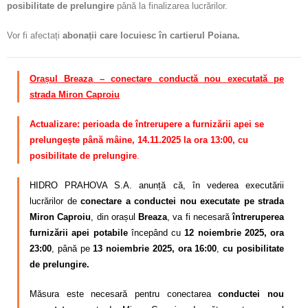
posibilitate de prelungire
până la finalizarea lucrărilor.
Vor fi afectați
abonații care locuiesc în
cartierul
Poiana.
Orașul Breaza – conectare conductă nou executată pe
strada Miron Caproiu
Actualizare: perioada de întrerupere a furnizării apei se
prelungește până mâine, 14.11.2025 la ora 13:00, cu
posibilitate de prelungire
.
HIDRO PRAHOVA S.A. anunță că, în vederea executării
lucrărilor de
conectare a conductei nou executate pe strada
Miron Caproiu
, din orașul
Breaza
, va fi necesară
întreruperea
furnizării apei potabile
începând cu
12 noiembrie 2025, ora
23:00
, până pe
13 noiembrie 2025, ora 16:00
,
cu posibilitate
de prelungire.
Măsura este necesară pentru conectarea
conductei nou