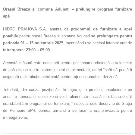
Orașul Breaza și comuna Adunați – prelungire program furnizare
apă
HIDRO PRAHOVA S.A. anunță că
programul de furnizare a apei
potabile
pentru orașul Breaza și comuna Adunați
se prelungește pentru
perioada 01 – 15 noiembrie 2025,
menținându-se același interval orar de
întrerupere: 23:00 – 05:00.
Această măsură este necesară pentru gestionarea eficientă a volumelor
de apă disponibile în sistemul local de alimentare, astfel încât să poată fi
asigurată o distribuție echilibrată pentru toți consumatorii din zonă.
Totodată, din cauza poziționării în rețea și a presiunii insuficiente pe
anumite tronsoane, unele zone vor fi alimentate cu apă mai târziu decât
ora stabilită în programul de furnizare, în special cele deservite de Stația
de Pompare SP4, oprirea urmând a se face la ora prevăzută pentru
întreaga zonă.