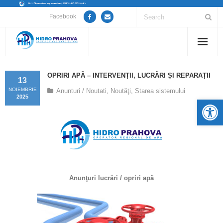
Facebook
Home
OPRIRI APĂ – INTERVENȚII, LUCRĂRI ȘI REPARAȚII
13
Despre noi
NOIEMBRIE
Anunturi / Noutati
,
Noutăţi
,
Starea sistemului
2025
De
Anunțuri lucrări / opriri apă
Servicii
Utile
Anunţuri lucrări / opriri apă
Guvernanță Corporativă
Informații de interes public