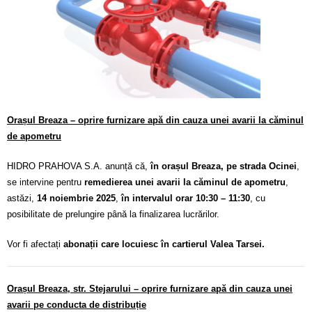
Calitatea apei
Comunicare
Contact
Orașul Breaza – oprire furnizare apă din cauza unei avarii la căminul
de apometru
HIDRO PRAHOVA S.A. anunță că,
în orașul Breaza, pe strada Ocinei
,
se intervine pentru
remedierea unei avarii la căminul de apometru
,
astăzi,
14 noiembrie 2025
,
în intervalul orar 10:30 – 11:30
, cu
posibilitate de prelungire până la finalizarea lucrărilor.
Vor fi afectați
abonații care locuiesc în cartierul Valea Tarsei.
Orașul Breaza, str. Stejarului – oprire furnizare apă din cauza unei
avarii pe conducta de distribuție