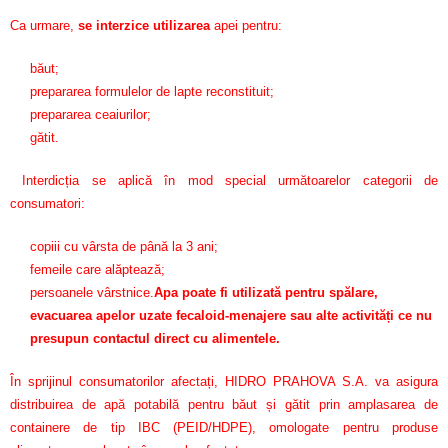
Ca urmare,
se interzice utilizarea
apei pentru:
băut;
prepararea formulelor de lapte reconstituit;
prepararea ceaiurilor;
gătit.
Interdicția se aplică în mod special următoarelor categorii de
consumatori:
copiii cu vârsta de până la 3 ani;
femeile care alăptează;
persoanele vârstnice.
Apa poate fi utilizată pentru spălare,
evacuarea apelor uzate fecaloid-menajere sau alte activități ce nu
presupun contactul direct cu alimentele.
În sprijinul consumatorilor afectați, HIDRO PRAHOVA S.A. va asigura
distribuirea de apă potabilă pentru băut și gătit prin amplasarea de
containere de tip IBC (PEID/HDPE), omologate pentru produse