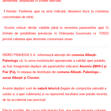
alimentare, amplasate în zonele afectate.
Atenție: Fierberea apei nu este indicată, deoarece duce la creșterea
concentrației de nitriți.
Aceste măsuri rămân valabile până la revenirea parametrilor apei în
limitele de potabilitate prevăzute în Ordonanța Guvernului nr. 7/2023
privind calitatea apei destinate consumului uman.
HIDRO PRAHOVA S.A. informează abonații din
comuna Albești-
Paleologu
că, în urma monitorizării operaționale a calității apei potabile,
au fost înregistrate depășiri ale parametrilor indicatori
Amoniu (NH4+) și
Fier (Fe)
,
în rețeaua de distribuție din
comuna Albești- Paleologu –
surse Albești și Cioceni.
Aceste depășiri sunt de
natură telurică
(legate de compoziția naturală a
solului și a apei subterane) și nu reprezintă rezultatul unei poluări recente,
de tip accidental sau punctual.
Efecte posibile: din cauza indicatorului Fier, apa poate prezenta colorare