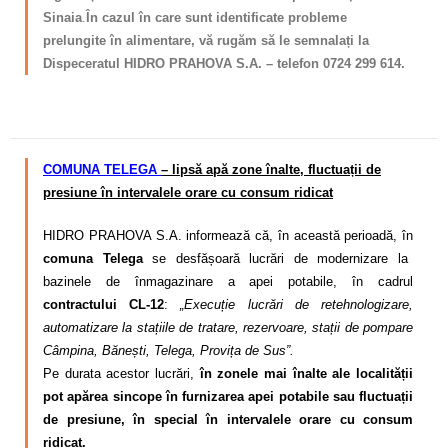
Sinaia
.
În cazul în care sunt identificate probleme
prelungite în alimentare, vă rugăm să le semnalați la
Dispeceratul HIDRO PRAHOVA S.A. – telefon 0724 299 614.
COMUNA TELEGA
– lipsă apă zone înalte, fluctuații de
presiune în intervalele orare cu consum ridicat
HIDRO PRAHOVA S.A. informează că, în această perioadă, în
comuna Telega
se desfășoară lucrări de modernizare la
bazinele de înmagazinare a apei potabile, în cadrul
contractului CL-12
:
„Execuție lucrări de retehnologizare,
automatizare la stațiile de tratare, rezervoare, stații de pompare
Câmpina, Bănești, Telega, Provița de Sus”.
Pe durata acestor lucrări,
în zonele mai înalte ale localității
pot apărea sincope în furnizarea apei potabile sau fluctuații
de presiune, în special în intervalele orare cu consum
ridicat.