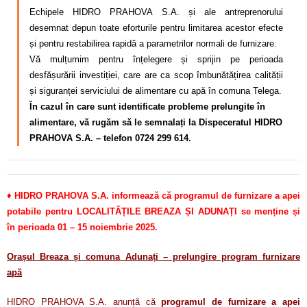
Echipele HIDRO PRAHOVA S.A. și ale antreprenorului
desemnat depun toate eforturile pentru limitarea acestor efecte
și pentru restabilirea rapidă a parametrilor normali de furnizare.
Vă mulțumim pentru înțelegere și sprijin pe perioada
desfășurării investiției, care are ca scop îmbunătățirea calității
și siguranței serviciului de alimentare cu apă în comuna Telega.
În cazul în care sunt identificate probleme prelungite în
alimentare, vă rugăm să le semnalați la Dispeceratul HIDRO
PRAHOVA S.A. – telefon 0724 299 614.
♦
HIDRO PRAHOVA S.A. informează că programul de furnizare a apei
potabile pentru LOCALITĂȚILE BREAZA ȘI ADUNAȚI se menține și
în perioada 01 – 15 noiembrie 2025.
Orașul Breaza și comuna Adunați – prelungire program furnizare
apă
HIDRO PRAHOVA S.A. anunță că
programul de furnizare a apei