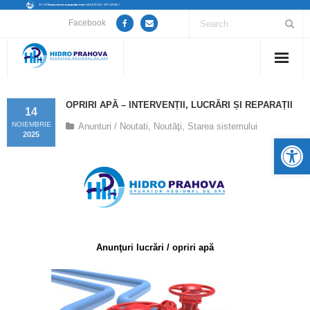
Facebook
Home
OPRIRI APĂ – INTERVENȚII, LUCRĂRI ȘI REPARAȚII
14
Despre noi
NOIEMBRIE
Anunturi / Noutati
,
Noutăţi
,
Starea sistemului
2025
De
Anunțuri lucrări / opriri apă
Servicii
Utile
Anunţuri lucrări / opriri apă
Guvernanță Corporativă
Informații de interes public