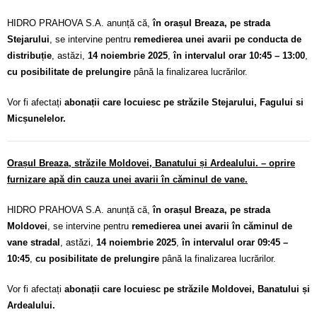
HIDRO PRAHOVA S.A. anunță că,
în orașul Breaza, pe strada
Stejarului
, se intervine pentru
remedierea unei avarii pe conducta de
distribuție
, astăzi,
14 noiembrie 2025
,
în intervalul orar 10:45 – 13:00
,
cu posibilitate de prelungire
până la finalizarea lucrărilor.
Vor fi afectați
abonații care locuiesc pe străzile Stejarului, Fagului si
Micșunelelor.
Orașul Breaza, străzile Moldovei, Banatului și Ardealului. – oprire
furnizare apă din cauza unei avarii în căminul de vane.
HIDRO PRAHOVA S.A. anunță că,
în orașul Breaza, pe strada
Moldovei
, se intervine pentru
remedierea unei avarii în căminul de
vane stradal
, astăzi,
14 noiembrie 2025
,
în intervalul orar 09:45 –
10:45
,
cu posibilitate de prelungire
până la finalizarea lucrărilor.
Vor fi afectați
abonații care locuiesc pe străzile Moldovei, Banatului și
Ardealului.