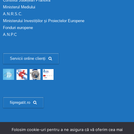
Consiliul Județean Prahova
Ministerul Mediului
A.N.R.S.C.
Ministerului Investițiilor și Proiectelor Europene
Fonduri europene
A.N.P.C
Servicii online clienți
fiipregatit.ro
Folosim cookie-uri pentru a ne asigura că vă oferim cea mai