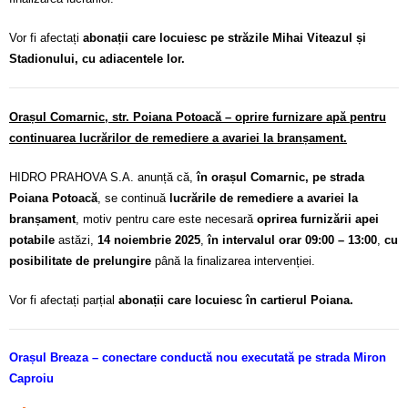
Vor fi afectați
abonații care locuiesc pe străzile Mihai Viteazul și
Stadionului, cu adiacentele lor.
Orașul Comarnic, str. Poiana Potoacă – oprire furnizare apă pentru
continuarea lucrărilor de remediere a avariei la branșament.
HIDRO PRAHOVA S.A. anunță că,
în orașul Comarnic, pe strada
Poiana Potoacă
, se continuă
lucrările de remediere a avariei la
branșament
, motiv pentru care este necesară
oprirea furnizării apei
potabile
astăzi,
14 noiembrie 2025
,
în intervalul orar 09:00 – 13:00
,
cu
posibilitate de prelungire
până la finalizarea intervenției.
Vor fi afectați parțial
abonații care locuiesc în cartierul Poiana.
Orașul Breaza – conectare conductă nou executată pe strada Miron
Caproiu