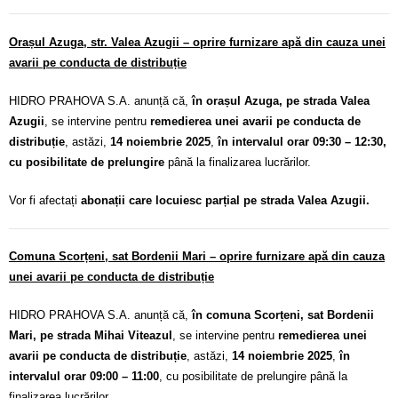
Orașul Azuga, str. Valea Azugii – oprire furnizare apă din cauza unei
avarii pe conducta de distribuție
HIDRO PRAHOVA S.A. anunță că,
în orașul Azuga, pe strada Valea
Azugii
, se intervine pentru
remedierea unei avarii pe conducta de
distribuție
, astăzi,
14 noiembrie 2025
,
în intervalul orar 09:30 – 12:30,
cu posibilitate de prelungire
până la finalizarea lucrărilor.
Vor fi afectați
abonații care locuiesc parțial pe strada Valea Azugii.
Comuna Scorțeni, sat Bordenii Mari – oprire furnizare apă din cauza
unei avarii pe conducta de distribuție
HIDRO PRAHOVA S.A. anunță că,
în comuna Scorțeni, sat Bordenii
Mari, pe strada Mihai Viteazul
, se intervine pentru
remedierea unei
avarii pe conducta de distribuție
, astăzi,
14 noiembrie 2025
,
în
intervalul orar 09:00 – 11:00
, cu posibilitate de prelungire până la
finalizarea lucrărilor.