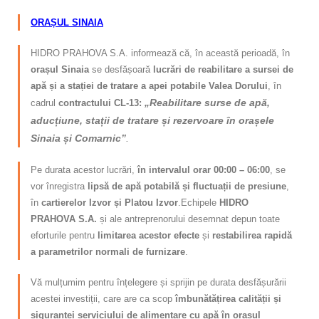
ORAȘUL SINAIA
HIDRO PRAHOVA S.A. informează că, în această perioadă, în
orașul Sinaia
se desfășoară
lucrări de reabilitare a sursei de
apă și a stației de tratare a apei potabile Valea Dorului
, în
„Reabilitare surse de apă,
cadrul
contractului CL-13:
aducțiune, stații de tratare și rezervoare în orașele
Sinaia și Comarnic”
.
Pe durata acestor lucrări,
în intervalul orar 00:00 – 06:00
, se
vor înregistra
lipsă de apă potabilă și fluctuații de presiune
,
în
cartierelor Izvor și Platou Izvor
.
Echipele
HIDRO
PRAHOVA S.A.
și ale antreprenorului desemnat depun toate
eforturile pentru
limitarea acestor efecte
și
restabilirea rapidă
a parametrilor normali de furnizare
.
Vă mulțumim pentru înțelegere și sprijin pe durata desfășurării
acestei investiții, care are ca scop
îmbunătățirea calității și
siguranței serviciului de alimentare cu apă în orașul