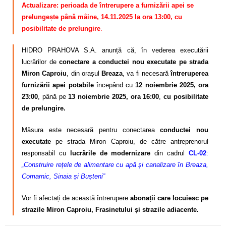
Actualizare: perioada de întrerupere a furnizării apei se
prelungește până mâine, 14.11.2025 la ora 13:00, cu
posibilitate de prelungire
.
HIDRO PRAHOVA S.A. anunță că, în vederea executării
lucrărilor de
conectare a conductei nou executate pe strada
Miron Caproiu
, din orașul
Breaza
, va fi necesară
întreruperea
furnizării apei potabile
începând cu
12 noiembrie 2025, ora
23:00
, până pe
13 noiembrie 2025, ora 16:00
,
cu posibilitate
de prelungire.
Măsura este necesară pentru conectarea
conductei nou
executate
pe strada Miron Caproiu, de către antreprenorul
responsabil cu
lucrările de modernizare
din cadrul
CL-02
:
„Construire rețele de alimentare cu apă și canalizare în Breaza,
Comarnic, Sinaia și Bușteni”
Vor fi afectați de această întrerupere
abonații care locuiesc pe
strazile Miron Caproiu, Frasinetului și
strazile adiacente.