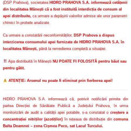
(DSP Prahova), societatea
HIDRO PRAHOVA S.A. informează cetățenii
din localitatea Mănești că a fost instituită interdicția de consum al
apei distribuite,
ca urmare a depășirii valorilor admise ale unor parametri
chimici în probele analizate.
Ca urmare a constatării neconformităților,
DSP Prahova a dispus
interzicerea consumului apei furnizate de HIDRO PRAHOVA S.A. în
localitatea Mănești,
până la remedierea completă a situației.
Apa distribuită în Mănești
NU POATE FI FOLOSITĂ pentru băut sau
pentru gătit.
ATENȚIE: Arsenul nu poate fi eliminat prin fierberea apei!
HIDRO PRAHOVA S.A. informează că, potrivit notificării primite din
partea Direcției de Sănătate Publică a Județului Prahova, în urma
monitorizării de audit a calității apei potabile, s-a constatat o
creștere a
concentrației nitriților (azotiților)
în rețeaua de distribuție din
comuna
Balta Doamnei – zona Cișmea Peco, sat Lacul Turcului.