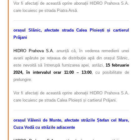
Vor fi afectați de această oprire abonații HIDRO Prahova S.A.
care locuiesc pe strada Piatra Arsă.
orașul Slănic, afectate strada Calea Ploiești și cartierul
Prăjani
HIDRO Prahova S.A.
anunță că, în vederea remedierii unei
avarii apărute pe rețeaua de distribuție apă din orașul Slănic,
este nevoită să întrerupă furnizarea apei, astăzi,
15 februarie
2024, în intervalul orar 11:00 – 13:00
,
cu posibilitate de
prelungire.
Vor fi afectați de această oprire abonații
HIDRO Prahova S.A.
care locuiesc pe strada Calea Ploiești și cartierul Prăjani.
orașul Vălenii de Munte, afectate străzile Ștefan cel Mare,
Cuza Vodă cu străzile adiacente