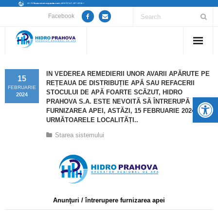
Facebook
Home
IN VEDEREA REMEDIERII UNOR AVARII APĂRUTE PE
15
REȚEAUA DE DISTRIBUȚIE APĂ SAU REFACERII
Despre noi
FEBRUARIE
STOCULUI DE APĂ FOARTE SCĂZUT, HIDRO
2024
De
PRAHOVA S.A. ESTE NEVOITĂ SĂ ÎNTRERUPĂ
Anunțuri lucrări / opriri apă
FURNIZAREA APEI, ASTĂZI, 15 FEBRUARIE 2024, ÎN
URMĂTOARELE LOCALITĂȚI..
Servicii
Starea sistemului
Utile
Guvernanță Corporativă
Informații de interes public
Anunţuri / întrerupere furnizarea apei