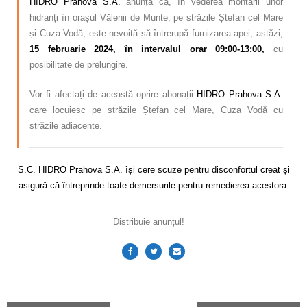
HIDRO Prahova S.A.
anunță că, în vederea montării unor
hidranți în orașul Vălenii de Munte, pe străzile Ștefan cel Mare
și Cuza Vodă, este nevoită să întrerupă furnizarea apei, astăzi,
15 februarie 2024, în intervalul orar 09:00-13:00,
cu
posibilitate de prelungire.
Vor fi afectați de această oprire abonații
HIDRO Prahova S.A.
care locuiesc pe străzile Ștefan cel Mare, Cuza Vodă cu
străzile adiacente.
S.C. HIDRO Prahova S.A. își cere scuze pentru disconfortul creat și
asigură că întreprinde toate demersurile pentru remedierea acestora.
Distribuie anunțul!