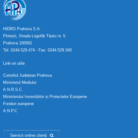
HIDRO Prahova S.A.
Ploiești, Strada Logofăt Tăutu nr. 5
Prahova 100062
Tel: 0244.529.474 - Fax: 0244.529.340
Link-uri utile
Consiliul Județean Prahova
Ministerul Mediului
A.N.R.S.C.
Ministerului Investițiilor și Proiectelor Europene
Fonduri europene
A.N.P.C
Servicii online clienți