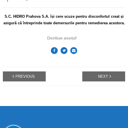
S.C. HIDRO Prahova S.A. își cere scuze pentru disconfortul creat și
asigură că întreprinde toate demersurile pentru remedierea acestora.
Distribuie anunțul!
PREVIOUS
NEXT