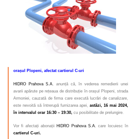
Calitatea apei
Comunicare
Contact
–
orașul Plopeni, afectat cartierul C-uri
HIDRO Prahova S.A.
anunță că, în vederea remedierii unei
avarii apărute pe rețeaua de distribuție în orașul Plopeni, strada
Armoniei,
cauzată de firma care execută lucrări de canalizare,
este nevoită să întrerupă furnizarea apei,
astăzi, 16 mai 2024,
în intervalul orar 16:30 – 19:30,
cu posibilitate de prelungire.
Vor fi afectați abonații
HIDRO Prahova S.A.
care locuiesc în
cartierul C-uri.