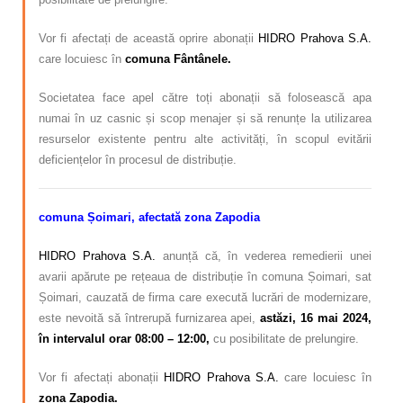
Vor fi afectați de această oprire abonații
HIDRO Prahova S.A.
care locuiesc în
comuna Fântânele.
Societatea face apel către toți abonații să folosească apa
numai în uz casnic și scop menajer și să renunțe la utilizarea
resurselor existente pentru alte activități, în scopul evitării
deficiențelor în procesul de distribuție.
comuna Șoimari, afectată zona Zapodia
HIDRO Prahova S.A.
anunță că, în vederea remedierii unei
avarii apărute pe rețeaua de distribuție în comuna Șoimari, sat
Șoimari,
cauzată de firma care execută lucrări de modernizare,
este nevoită să întrerupă furnizarea apei,
astăzi, 16 mai 2024,
în intervalul orar 08:00 – 12:00,
cu posibilitate de prelungire.
Vor fi afectați abonații
HIDRO Prahova S.A.
care locuiesc în
zona Zapodia.