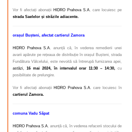
Vor fi afectați abonații
HIDRO Prahova S.A.
care locuiesc pe
strada Saelelor și străzile adiacente.
orașul Bușteni, afectat cartierul Zamora
HIDRO Prahova S.A.
anunță că, în vederea remedierii unei
avarii apărute pe rețeaua de distribuție în orașul Bușteni, strada
Fundătura Vâlcelului, este nevoită să întrerupă furnizarea apei,
astăzi,
16 mai 2024, în intervalul orar 11:30 – 14:30,
cu
posibilitate de prelungire.
Vor fi afectați abonații
HIDRO Prahova S.A.
care locuiesc în
cartierul Zamora.
comuna Vadu Săpat
HIDRO Prahova S.A.
anunță că, în vederea refacerii stocului de