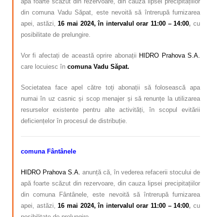
apă foarte scăzut din rezervoare, din cauza lipsei precipitațiilor
din comuna Vadu Săpat, este nevoită să întrerupă furnizarea
apei, astăzi,
16 mai 2024, în intervalul orar 11:00 – 14:00
,
cu
posibilitate de prelungire.
Vor fi afectați de această oprire abonații
HIDRO Prahova S.A.
care locuiesc în
comuna Vadu Săpat.
Societatea face apel către toți abonații să folosească apa
numai în uz casnic și scop menajer și să renunțe la utilizarea
resurselor existente pentru alte activități, în scopul evitării
deficiențelor în procesul de distribuție.
comuna Fântânele
HIDRO Prahova S.A.
anunță că, în vederea refacerii stocului de
apă foarte scăzut din rezervoare, din cauza lipsei precipitațiilor
din comuna Fântânele, este nevoită să întrerupă furnizarea
apei, astăzi,
16 mai 2024, în intervalul orar 11:00 – 14:00
,
cu
posibilitate de prelungire.