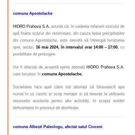
comuna Apostolache
HIDRO Prahova S.A.
anunță că, în vederea refacerii stocului de
apă foarte scăzut din rezervoare, din cauza lipsei precipitațiilor
din comuna Apostolache, este nevoită să întrerupă furnizarea
apei, astăzi,
16 mai 2024, în intervalul orar 14:00 – 17:00
,
cu
posibilitate de prelungire.
Vor fi afectați de această oprire abonații
HIDRO Prahova S.A.
care locuiesc în
comuna Apostolache.
Societatea face apel către toți abonații să folosească apa
numai în uz casnic și scop menajer și să renunțe la utilizarea
resurselor existente pentru alte activități, în scopul evitării
deficiențelor în procesul de distribuție.
comuna Albești Paleologu
, afectat satul Cioceni