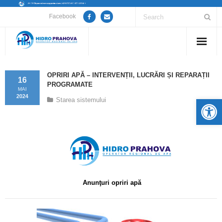
Facebook
Home
OPRIRI APĂ – INTERVENȚII, LUCRĂRI ȘI REPARAȚII
16
PROGRAMATE
Despre noi
MAI
2024
De
Starea sistemului
Anunțuri lucrări / opriri apă
Servicii
Utile
Guvernanță Corporativă
Anunţuri opriri apă
Informații de interes public