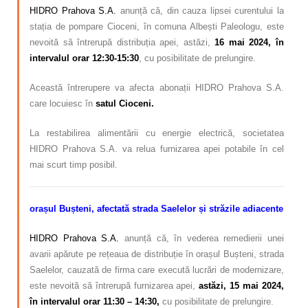
HIDRO Prahova S.A.
anunță că, din cauza lipsei curentului la
stația de pompare Cioceni, în comuna Albești Paleologu, este
nevoită să întrerupă distribuția apei, astăzi,
16 mai 2024, în
intervalul orar 12:30-15:30
, cu posibilitate de prelungire.
Această întrerupere va afecta abonații HIDRO Prahova S.A.
care locuiesc în
satul Cioceni.
La restabilirea alimentării cu energie electrică, societatea
HIDRO Prahova S.A. va relua furnizarea apei potabile în cel
mai scurt timp posibil.
orașul Bușteni, afectată
strada Saelelor și străzile adiacente
HIDRO Prahova S.A.
anunță că, în vederea remedierii unei
avarii apărute pe rețeaua de distribuție în orașul Bușteni, strada
Saelelor,
cauzată de firma care execută lucrări de modernizare,
este nevoită să întrerupă furnizarea apei,
astăzi, 15 mai 2024,
în intervalul orar 11:30 – 14:30,
cu posibilitate de prelungire.