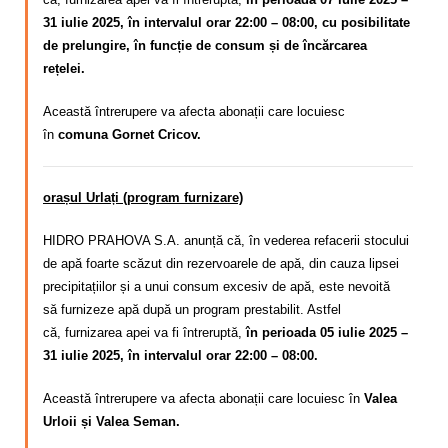
31 iulie 2025, în intervalul orar 22:00 – 08:00, cu posibilitate
de prelungire, în funcție de consum și de încărcarea
rețelei.
Această întrerupere va afecta abonații care locuiesc
în
comuna Gornet Cricov.
orașul Urlați (program furnizare)
HIDRO PRAHOVA S.A. anunță că, în vederea refacerii stocului
de apă foarte scăzut din rezervoarele de apă, din cauza lipsei
precipitațiilor și a unui consum excesiv de apă,
este nevoită
să
furnizeze apă după un program
prestabilit. Astfel
că,
furnizarea apei va fi întreruptă,
în perioada 05 iulie 2025 –
31 iulie 2025, în intervalul orar 22:00 – 08:00.
Această întrerupere va afecta abonații care locuiesc în
Valea
Urloii și Valea Seman.