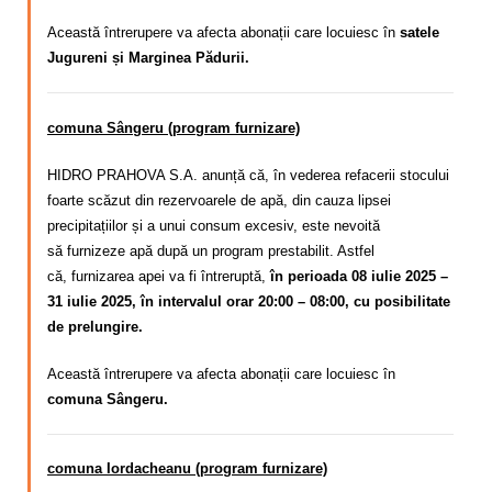
Această întrerupere va afecta abonații care locuiesc în
satele
Jugureni și Marginea Pădurii.
comuna Sângeru (program furnizare)
HIDRO PRAHOVA S.A. anunță că, în vederea refacerii stocului
foarte scăzut din rezervoarele de apă, din cauza lipsei
precipitațiilor și a unui consum excesiv,
este nevoită
să
furnizeze apă după un program
prestabilit. Astfel
că,
furnizarea apei va fi întreruptă,
în perioada 08 iulie 2025 –
31 iulie 2025, în intervalul orar 20:00 – 08:00, cu posibilitate
de prelungire.
Această întrerupere va afecta abonații care locuiesc în
comuna Sângeru.
comuna Iordacheanu (program furnizare)