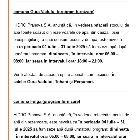
comuna Gura Vadului (program furnizare)
HIDRO Prahova S.A. anunță că,
în vederea refacerii stocului de
apă foarte scăzut din rezervoarele de apă, din cauza lipsei
precipitațiilor și a unui consum excesiv de apă
, este nevoită
ca
în perioada 04 iulie – 31 iulie 2025
să furnizeze apă după
următorul program:
dimineața , în intervalul orar 06:00 –
08:00, iar seara în intervalul orar 18:00 – 21:00.
Vor fi afectați de această oprire abonații care locuiesc
în
satele: Gura Vadului, Tohani și Perșunari.
comuna Fulga (program furnizare)
HIDRO Prahova S.A. anunță că, în vederea refacerii stocului de
apă din rezervoare, este nevoită ca
în perioada 04 iulie – 31
iulie 2025
să furnizeze apă după următorul program:
dimineața
, în intervalul orar 06:00 – 08:00, iar seara în intervalul orar