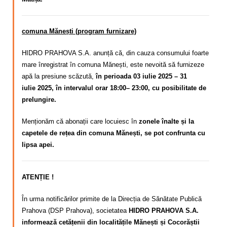
comuna Mănești (program furnizare)
HIDRO PRAHOVA S.A. anunță că, din cauza consumului foarte
mare înregistrat în comuna Mănești,
este nevoită să furnizeze
apă la presiune scăzută,
în perioada 03 iulie 2025 – 31
iulie
2025, în intervalul orar 18:00– 23:00, cu posibilitate de
prelungire.
Menționăm că abonații care locuiesc în
zonele înalte și la
capetele de rețea din comuna Mănești, se pot confrunta cu
lipsa apei.
ATENȚIE !
În urma notificărilor primite de la Direcția de Sănătate Publică
Prahova (DSP Prahova), societatea
HIDRO PRAHOVA S.A.
informează cetățenii din localitățile Mănești și Cocorăștii