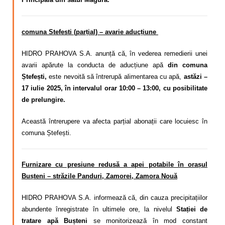
comuna Stefesti (parțial) – avarie aducțiune
HIDRO PRAHOVA S.A. anunță că, în vederea remedierii unei
avarii apărute la conducta de aducțiune apă
din comuna
Ștefești,
este nevoită să întrerupă alimentarea cu apă,
astăzi –
17 iulie 2025, în intervalul orar 10:00 – 13:00, cu posibilitate
de prelungire.
Această întrerupere va afecta parțial abonații care locuiesc în
comuna Ștefești.
Furnizare cu presiune redusă a apei potabile în orașul
Bușteni – străzile
Panduri, Zamorei, Zamora Nouă
HIDRO PRAHOVA S.A. informează că, din cauza precipitațiilor
abundente înregistrate în ultimele ore, la nivelul
Stației de
tratare apă Bușteni
se monitorizează în mod constant