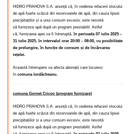
HIDRO PRAHOVA S.A. anunță că, în vederea refacerii stocului
de apă foarte scăzut din rezervoarele de apă, din cauza lipsei
precipitațiilor și a unui consum excesiv,
este nevoită
să
furnizeze apă după un program
prestabilit. Astfel
că,
furnizarea apei va fi întreruptă,
în perioada 07 iulie 2025 –
31 iulie 2025, în intervalul orar 20:00 – 08:00, cu posibilitate
de prelungire, în funcție de consum și de încărcarea
rețelei.
Această întrerupere va afecta abonații care locuiesc
în
comuna Iordăcheanu.
comuna Gornet Cricov (program furnizare)
HIDRO PRAHOVA S.A. anunță că, în vederea refacerii stocului
de apă foarte scăzut din rezervoarele de apă, din cauza lipsei
precipitațiilor și a unui consum excesiv,
este nevoită
să
furnizeze apă după un program
prestabilit. Astfel
că,
furnizarea apei va fi întreruptă,
în perioada 07 iulie 2025 –