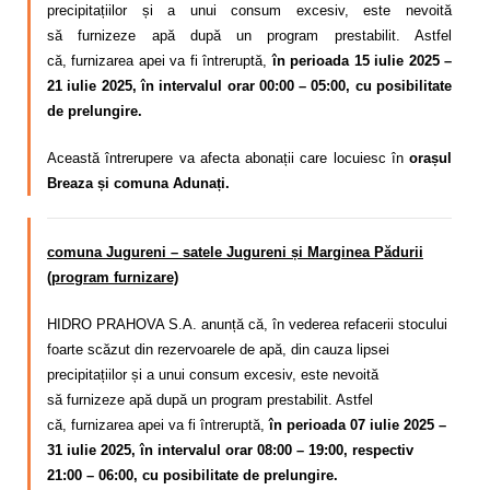
precipitațiilor și a unui consum excesiv,
este nevoită
să
furnizeze apă după un program
prestabilit. Astfel
că,
furnizarea apei va fi întreruptă,
în perioada 15 iulie 2025 –
21 iulie 2025, în intervalul orar 00:00 – 05:00, cu posibilitate
de prelungire.
Această întrerupere va afecta abonații care locuiesc în
orașul
Breaza și
comuna Adunați.
comuna Jugureni – satele Jugureni și Marginea Pădurii
(program furnizare)
HIDRO PRAHOVA S.A. anunță că, în vederea refacerii stocului
foarte scăzut din rezervoarele de apă, din cauza lipsei
precipitațiilor și a unui consum excesiv,
este nevoită
să
furnizeze apă după un program
prestabilit. Astfel
că,
furnizarea apei va fi întreruptă,
în perioada 07 iulie 2025 –
31 iulie 2025, în intervalul orar 08:00 – 19:00, respectiv
21:00 – 06:00, cu posibilitate de prelungire.