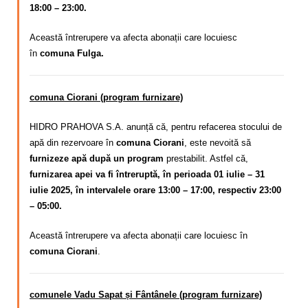
18:00 – 23:00.
Această întrerupere va afecta abonații care locuiesc
în
comuna Fulga.
comuna Ciorani (program furnizare)
HIDRO PRAHOVA S.A. anunță că, pentru refacerea stocului de
apă din rezervoare în
comuna Ciorani
, este nevoită să
furnizeze apă după un program
prestabilit. Astfel că,
furnizarea apei va fi întreruptă, în perioada 01 iulie – 31
iulie 2025, în intervalele orare 13:00 – 17:00, respectiv 23:00
– 05:00.
Această întrerupere va afecta abonații care locuiesc în
comuna Ciorani
.
comunele Vadu Sapat și Fântânele (program furnizare)