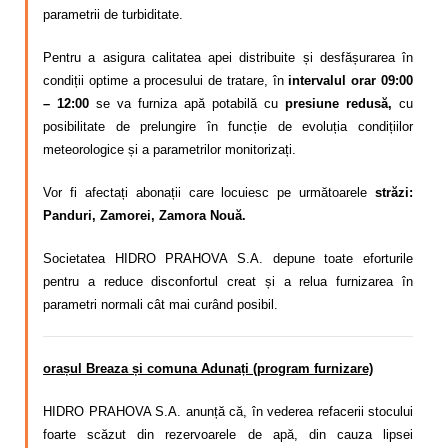
parametrii de turbiditate.
Pentru a asigura calitatea apei distribuite și desfășurarea în
condiții optime a procesului de tratare, în
intervalul orar 09:00
– 12:00
se va furniza apă potabilă cu
presiune redusă,
cu
posibilitate de prelungire în funcție de evoluția condițiilor
meteorologice și a parametrilor monitorizați.
Vor fi afectați abonații care locuiesc pe următoarele
străzi:
Panduri, Zamorei, Zamora Nouă.
Societatea HIDRO PRAHOVA S.A. depune toate eforturile
pentru a reduce disconfortul creat și a relua furnizarea în
parametri normali cât mai curând posibil.
orașul Breaza și comuna Adunați (program furnizare)
HIDRO PRAHOVA S.A. anunță că, în vederea refacerii stocului
foarte scăzut din rezervoarele de apă, din cauza lipsei