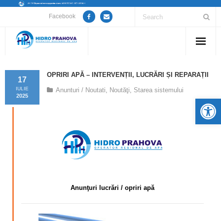
Facebook
Home
OPRIRI APĂ – INTERVENȚII, LUCRĂRI ȘI REPARAȚII
17
Despre noi
IULIE
Anunturi / Noutati
,
Noutăţi
,
Starea sistemului
2025
De
Anunțuri lucrări / opriri apă
Servicii
Utile
Guvernanță Corporativă
Anunţuri lucrări / opriri apă
Informații de interes public