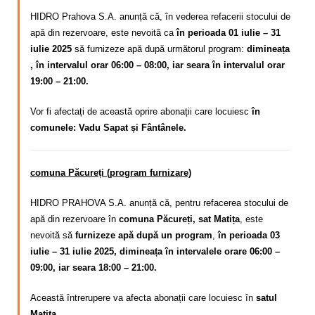
HIDRO Prahova S.A. anunță că, în vederea refacerii stocului de
apă din rezervoare, este nevoită ca
în perioada 01 iulie – 31
iulie 2025
să furnizeze apă după următorul program:
dimineața
, în intervalul orar 06:00 – 08:00, iar seara în intervalul orar
19:00 – 21:00.
Vor fi afectați de această oprire abonații care locuiesc
în
comunele: Vadu Sapat și Fântânele.
comuna Păcureți (program furnizare)
HIDRO PRAHOVA S.A. anunță că, pentru refacerea stocului de
apă din rezervoare în
comuna Păcureți, sat Matița
, este
nevoită să
furnizeze apă după un program
,
în perioada 03
iulie – 31 iulie 2025, dimineața în intervalele orare 06:00 –
09:00, iar seara 18:00 – 21:00.
Această întrerupere va afecta abonații care locuiesc în
satul
Matița.