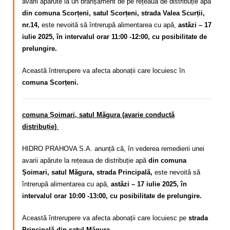
avarii apărute la un branșament de pe rețeaua de distribuție apă
din comuna Scorțeni, satul Scorțeni, strada Valea Scurții,
nr.14,
este nevoită să întrerupă alimentarea cu apă,
astăzi – 17
iulie 2025, în intervalul orar 11:00 -12:00, cu posibilitate de
prelungire.
Această întrerupere va afecta abonații care locuiesc în
comuna Scorțeni.
comuna Șoimari, satul Măgura (avarie conductă
distribuție)
HIDRO PRAHOVA S.A. anunță că, în vederea remedierii unei
avarii apărute la rețeaua de distribuție apă
din comuna
Șoimari, satul Măgura, strada Principală,
este nevoită să
întrerupă alimentarea cu apă,
astăzi – 17 iulie 2025, în
intervalul orar 10:00 -13:00, cu posibilitate de prelungire.
Această întrerupere va afecta abonații care locuiesc pe
strada
Principală din satul Măgura.