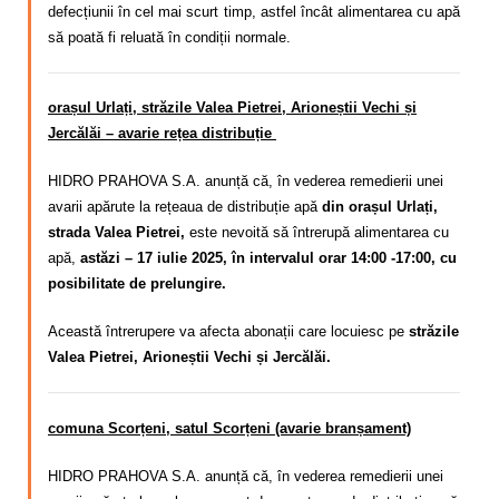
defecțiunii în cel mai scurt timp, astfel încât alimentarea cu apă
să poată fi reluată în condiții
normale.
orașul Urlați, străzile Valea Pietrei, Arioneștii Vechi și
Jercălăi – avarie rețea distribuție
HIDRO PRAHOVA S.A. anunță că, în vederea remedierii unei
avarii apărute la rețeaua de distribuție apă
din orașul Urlați,
strada Valea Pietrei,
este nevoită să întrerupă alimentarea cu
apă,
astăzi – 17 iulie 2025, în intervalul orar 14:00 -17:00, cu
posibilitate de prelungire.
Această întrerupere va afecta abonații care locuiesc pe
străzile
Valea Pietrei, Arioneștii Vechi și Jercălăi.
comuna Scorțeni, satul Scorțeni (avarie branșament)
HIDRO PRAHOVA S.A. anunță că, în vederea remedierii unei