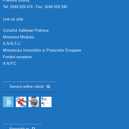
Prahova 100062
Tel: 0244.529.474 - Fax: 0244.529.340
Link-uri utile
Consiliul Județean Prahova
Ministerul Mediului
A.N.R.S.C.
Ministerului Investițiilor și Proiectelor Europene
Fonduri europene
A.N.P.C
Servicii online clienți
fiipregatit.ro