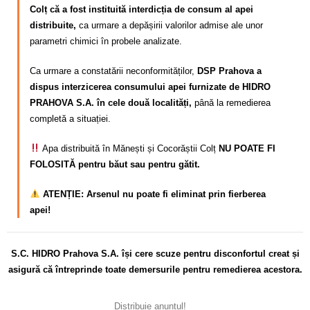
Colț că a fost instituită interdicția de consum al apei
distribuite,
ca urmare a depășirii valorilor admise ale unor
parametri chimici în probele analizate.
Ca urmare a constatării neconformităților,
DSP Prahova a
dispus interzicerea consumului apei furnizate de HIDRO
PRAHOVA S.A. în cele două localități,
până la remedierea
completă a situației.
Apa distribuită în Mănești și Cocorăștii Colț
NU POATE FI
FOLOSITĂ pentru băut sau pentru gătit.
ATENȚIE: Arsenul nu poate fi eliminat prin fierberea
apei!
S.C. HIDRO Prahova S.A. își cere scuze pentru disconfortul
creat și
asigură că întreprinde toate demersurile pentru remedierea acestora.
Distribuie anunțul!