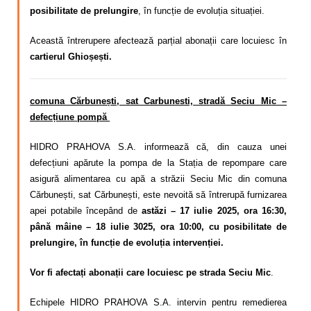
posibilitate de prelungire
, în funcție de evoluția situației.
Această întrerupere afectează parțial abonații care locuiesc în
cartierul Ghioșești.
comuna Cărbunești, sat Carbunesti, stradă Seciu Mic –
defecțiune pompă
HIDRO PRAHOVA S.A. informează că, din cauza unei
defecțiuni apărute la pompa de la Stația de repompare care
asigură alimentarea cu apă a străzii Seciu Mic din comuna
Cărbunești, sat Cărbunești, este nevoită să întrerupă furnizarea
apei potabile începând de
astăzi – 17 iulie 2025, ora 16:30,
până mâine – 18 iulie 3025, ora 10:00, cu posibilitate de
prelungire, în funcție de evoluția intervenției.
Vor fi afectați abonații care locuiesc pe strada Seciu Mic
.
Echipele HIDRO PRAHOVA S.A. intervin pentru remedierea