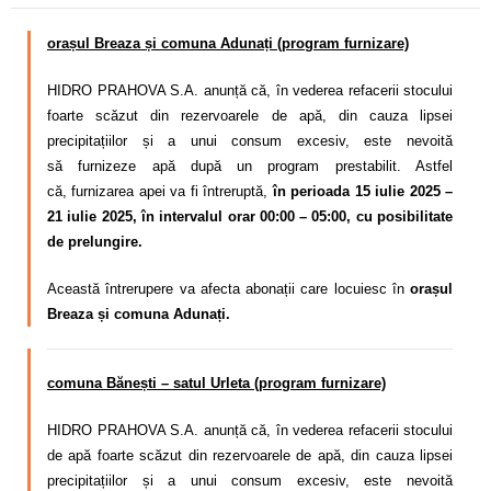
orașul Breaza și comuna Adunați (program furnizare)
HIDRO PRAHOVA S.A. anunță că, în vederea refacerii stocului
foarte scăzut din rezervoarele de apă, din cauza lipsei
precipitațiilor și a unui consum excesiv,
este nevoită
să
furnizeze apă după un program
prestabilit. Astfel
că,
furnizarea apei va fi întreruptă,
în perioada 15 iulie 2025 –
21 iulie 2025, în intervalul orar 00:00 – 05:00, cu posibilitate
de prelungire.
Această întrerupere va afecta abonații care locuiesc în
orașul
Breaza și
comuna Adunați.
comuna Bănești – satul Urleta (program furnizare)
HIDRO PRAHOVA S.A. anunță că, în vederea refacerii stocului
de apă foarte scăzut din rezervoarele de apă, din cauza lipsei
precipitațiilor și a unui consum excesiv,
este nevoită