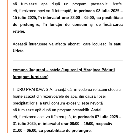
să
furnizeze apă după un program
prestabilit. Astfel
că,
furnizarea apei va fi întreruptă,
în perioada 08 iulie 2025 –
15 iulie 2025, în intervalul orar 23:00 – 05:00, cu posibilitate
de prelungire, în funcție de consum și de încărcarea
rețelei.
Această întrerupere va afecta abonații care locuiesc în
satul
Urleta.
comuna Jugureni – satele Jugureni și Marginea Pădurii
(program furnizare)
HIDRO PRAHOVA S.A. anunță că, în vederea refacerii stocului
foarte scăzut din rezervoarele de apă, din cauza lipsei
precipitațiilor și a unui consum excesiv,
este nevoită
să
furnizeze apă după un program
prestabilit. Astfel
că,
furnizarea apei va fi întreruptă,
în perioada 07 iulie 2025 –
31 iulie 2025, în intervalul orar 08:00 – 19:00, respectiv
21:00 – 06:00, cu posibilitate de prelungire.