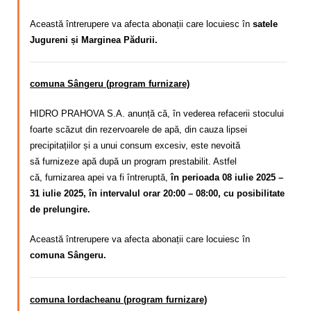
Această întrerupere va afecta abonații care locuiesc în
satele
Jugureni și Marginea Pădurii.
comuna Sângeru (program furnizare)
HIDRO PRAHOVA S.A. anunță că, în vederea refacerii stocului
foarte scăzut din rezervoarele de apă, din cauza lipsei
precipitațiilor și a unui consum excesiv,
este nevoită
să
furnizeze apă după un program
prestabilit. Astfel
că,
furnizarea apei va fi întreruptă,
în perioada 08 iulie 2025 –
31 iulie 2025, în intervalul orar 20:00 – 08:00, cu posibilitate
de prelungire.
Această întrerupere va afecta abonații care locuiesc în
comuna Sângeru.
comuna Iordacheanu (program furnizare)