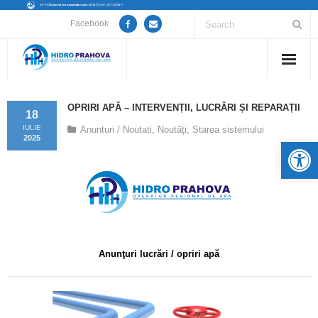
Facebook
Home
OPRIRI APĂ – INTERVENȚII, LUCRĂRI ȘI REPARAȚII
18
Despre noi
IULIE
Anunturi / Noutati
,
Noutăţi
,
Starea sistemului
2025
De
Anunțuri lucrări / opriri apă
Servicii
Utile
Anunţuri lucrări / opriri apă
Guvernanță Corporativă
Informații de interes public