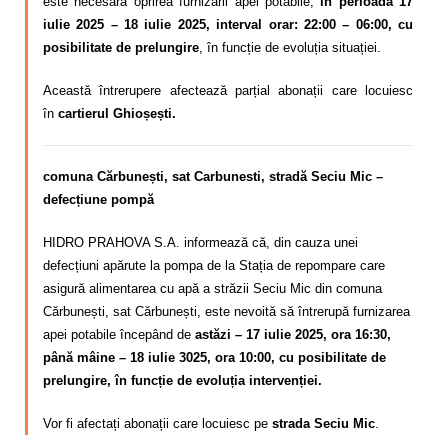
este necesară oprirea furnizării apei potabile,
în perioada 17
iulie 2025 – 18 iulie 2025, interval orar: 22:00 – 06:00, cu
posibilitate de prelungire
, în funcție de evoluția situației.
Această întrerupere afectează parțial abonații care locuiesc
în
cartierul Ghioșești.
comuna Cărbunești, sat Carbunesti, stradă Seciu Mic –
defecțiune pompă
HIDRO PRAHOVA S.A. informează că, din cauza unei
defecțiuni apărute la pompa de la Stația de repompare care
asigură alimentarea cu apă a străzii Seciu Mic din comuna
Cărbunești, sat Cărbunești, este nevoită să întrerupă furnizarea
apei potabile începând de
astăzi – 17 iulie 2025, ora 16:30,
până mâine – 18 iulie 3025, ora 10:00, cu posibilitate de
prelungire, în funcție de evoluția intervenției.
Vor fi afectați abonații care locuiesc pe
strada Seciu Mic
.