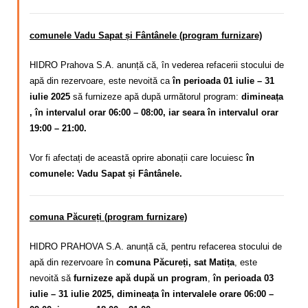
comunele Vadu Sapat și Fântânele (program furnizare)
HIDRO Prahova S.A. anunță că, în vederea refacerii stocului de
apă din rezervoare, este nevoită ca
în perioada 01 iulie – 31
iulie 2025
să furnizeze apă după următorul program:
dimineața
, în intervalul orar 06:00 – 08:00, iar seara în intervalul orar
19:00 – 21:00.
Vor fi afectați de această oprire abonații care locuiesc
în
comunele: Vadu Sapat și Fântânele.
comuna Păcureți (program furnizare)
HIDRO PRAHOVA S.A. anunță că, pentru refacerea stocului de
apă din rezervoare în
comuna Păcureți, sat Matița
, este
nevoită să
furnizeze apă după un program
,
în perioada 03
iulie – 31 iulie 2025, dimineața în intervalele orare 06:00 –