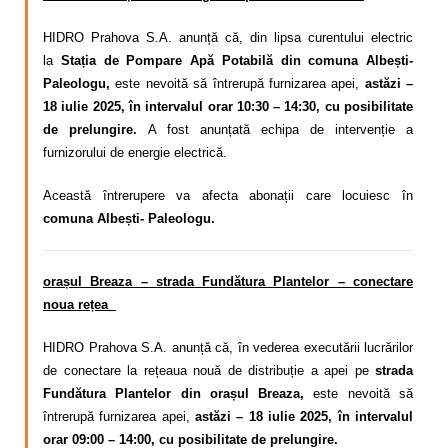
HIDRO Prahova S.A. anunță că, din lipsa curentului electric
la
Stația de Pompare Apă Potabilă din comuna Albești-
Paleologu,
este nevoită să întrerupă furnizarea apei,
astăzi –
18 iulie 2025, în intervalul orar 10:30 – 14:30, cu posibilitate
de prelungire.
A fost anunțată echipa de intervenție a
furnizorului de energie electrică.
Această întrerupere va afecta abonații care locuiesc în
comuna Albești- Paleologu.
orașul Breaza – strada Fundătura Plantelor – conectare
noua rețea
HIDRO Prahova S.A. anunță că, în vederea executării lucrărilor
de conectare la rețeaua nouă de distribuție a apei pe
strada
Fundătura Plantelor din orașul Breaza,
este nevoită să
întrerupă furnizarea apei,
astăzi – 18 iulie 2025, în intervalul
orar 09:00 – 14:00, cu posibilitate de prelungire.