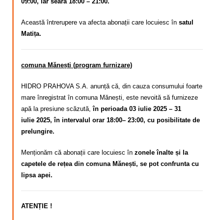
09:00, iar seara 18:00 – 21:00.
Această întrerupere va afecta abonații care locuiesc în
satul
Matița.
comuna Mănești (program furnizare)
HIDRO PRAHOVA S.A. anunță că, din cauza consumului foarte
mare înregistrat în comuna Mănești,
este nevoită să furnizeze
apă la presiune scăzută,
în perioada 03 iulie 2025 – 31
iulie
2025, în intervalul orar 18:00– 23:00, cu posibilitate de
prelungire.
Menționăm că abonații care locuiesc în
zonele înalte și la
capetele de rețea din comuna Mănești, se pot confrunta cu
lipsa apei.
ATENȚIE !