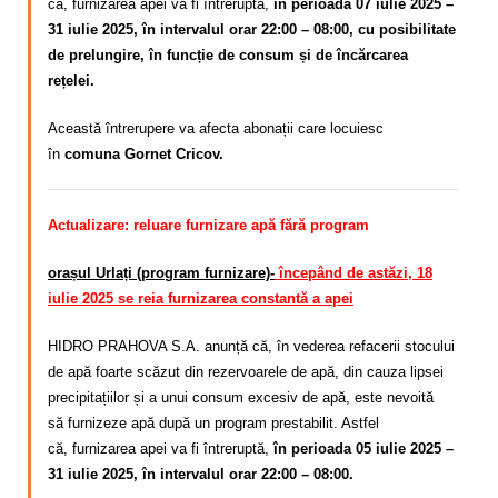
că,
furnizarea apei va fi întreruptă,
în perioada 07 iulie 2025 –
31 iulie 2025, în intervalul orar 22:00 – 08:00, cu posibilitate
de prelungire, în funcție de consum și de încărcarea
rețelei.
Această întrerupere va afecta abonații care locuiesc
în
comuna Gornet Cricov.
Actualizare: reluare furnizare apă fără program
orașul Urlați (program furnizare)-
începând de astăzi, 18
iulie 2025 se reia furnizarea constantă a apei
HIDRO PRAHOVA S.A. anunță că, în vederea refacerii stocului
de apă foarte scăzut din rezervoarele de apă, din cauza lipsei
precipitațiilor și a unui consum excesiv de apă,
este nevoită
să
furnizeze apă după un program
prestabilit. Astfel
că,
furnizarea apei va fi întreruptă,
în perioada 05 iulie 2025 –
31 iulie 2025, în intervalul orar 22:00 – 08:00.