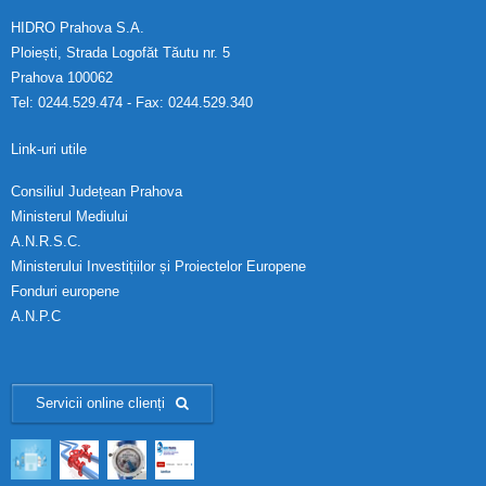
HIDRO Prahova S.A.
Ploiești, Strada Logofăt Tăutu nr. 5
Prahova 100062
Tel: 0244.529.474 - Fax: 0244.529.340
Link-uri utile
Consiliul Județean Prahova
Ministerul Mediului
A.N.R.S.C.
Ministerului Investițiilor și Proiectelor Europene
Fonduri europene
A.N.P.C
Servicii online clienți