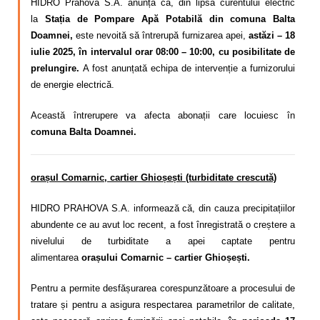
HIDRO Prahova S.A. anunță că, din lipsa curentului electric
la
Stația de Pompare Apă Potabilă din comuna Balta
Doamnei,
este nevoită să întrerupă furnizarea apei,
astăzi – 18
iulie 2025, în intervalul orar 08:00 – 10:00, cu posibilitate de
prelungire.
A fost anunțată echipa de intervenție a furnizorului
de energie electrică.
Această întrerupere va afecta abonații care locuiesc în
comuna Balta Doamnei.
orașul Comarnic, cartier Ghioșești (turbiditate crescută)
HIDRO PRAHOVA S.A. informează că, din cauza precipitațiilor
abundente ce au avut loc recent, a fost înregistrată o creștere a
nivelului de turbiditate a apei captate pentru
alimentarea
orașului Comarnic – cartier Ghioșești.
Pentru a permite desfășurarea corespunzătoare a procesului de
tratare și pentru a asigura respectarea parametrilor de calitate,