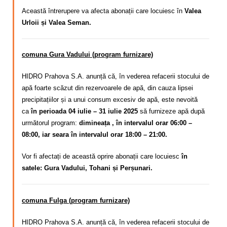
Această întrerupere va afecta abonații care locuiesc în
Valea
Urloii și Valea Seman.
comuna Gura Vadului (program furnizare)
HIDRO Prahova S.A. anunță că,
în vederea refacerii stocului de
apă foarte scăzut din rezervoarele de apă, din cauza lipsei
precipitațiilor și a unui consum excesiv de apă
, este nevoită
ca
în perioada 04 iulie – 31 iulie 2025
să furnizeze apă după
următorul program:
dimineața , în intervalul orar 06:00 –
08:00, iar seara în intervalul orar 18:00 – 21:00.
Vor fi afectați de această oprire abonații care locuiesc
în
satele: Gura Vadului, Tohani și Perșunari.
comuna Fulga (program furnizare)
HIDRO Prahova S.A. anunță că, în vederea refacerii stocului de