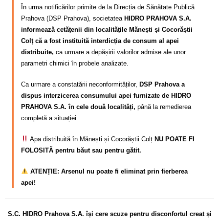
În urma notificărilor primite de la Direcția de Sănătate Publică
Prahova (DSP Prahova), societatea
HIDRO PRAHOVA S.A.
informează cetățenii din localitățile Mănești și Cocorăștii
Colț că a fost instituită interdicția de consum al apei
distribuite,
ca urmare a depășirii valorilor admise ale unor
parametri chimici în probele analizate.
Ca urmare a constatării neconformităților,
DSP Prahova a
dispus interzicerea consumului apei furnizate de HIDRO
PRAHOVA S.A. în cele două localități,
până la remedierea
completă a situației.
Apa distribuită în Mănești și Cocorăștii Colț
NU POATE FI
FOLOSITĂ pentru băut sau pentru gătit.
ATENȚIE: Arsenul nu poate fi eliminat prin fierberea
apei!
S.C. HIDRO Prahova S.A. își cere scuze pentru disconfortul
creat și