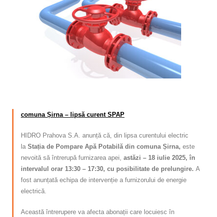
Calitatea apei
Comunicare
Contact
comuna Șirna – lipsă curent SPAP
HIDRO Prahova S.A. anunță că, din lipsa curentului electric
la
Stația de Pompare Apă Potabilă din comuna Șirna,
este
nevoită să întrerupă furnizarea apei,
astăzi – 18 iulie 2025, în
intervalul orar 13:30 – 17:30, cu posibilitate de prelungire.
A
fost anunțată echipa de intervenție a furnizorului de energie
electrică.
Această întrerupere va afecta abonații care locuiesc în