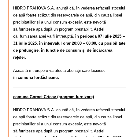
HIDRO PRAHOVA S.A. anunță că, în vederea refacerii stocului
de apă foarte scăzut din rezervoarele de apă, din cauza lipsei
precipitațiilor și a unui consum excesiv,
este nevoită
să
furnizeze apă după un program
prestabilit. Astfel
că,
furnizarea apei va fi întreruptă,
în perioada 07 iulie 2025 –
31 iulie 2025, în intervalul orar 20:00 – 08:00, cu posibilitate
de prelungire, în funcție de consum și de încărcarea
rețelei.
Această întrerupere va afecta abonații care locuiesc
în
comuna Iordăcheanu.
comuna Gornet Cricov (program furnizare)
HIDRO PRAHOVA S.A. anunță că, în vederea refacerii stocului
de apă foarte scăzut din rezervoarele de apă, din cauza lipsei
precipitațiilor și a unui consum excesiv,
este nevoită
să
furnizeze apă după un program
prestabilit. Astfel