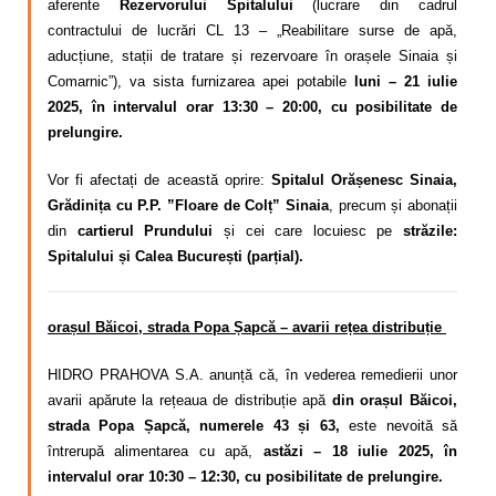
aferente
Rezervorului Spitalului
(lucrare din cadrul
contractului de lucrări CL 13 – „Reabilitare surse de apă,
aducțiune, stații de tratare și rezervoare în orașele Sinaia și
Comarnic”), va sista furnizarea apei potabile
luni – 21 iulie
2025, în intervalul orar 13:30 – 20:00, cu posibilitate de
prelungire.
Vor fi afectați de această oprire:
Spitalul Orășenesc Sinaia,
Grădinița cu P.P. ”Floare de Colț” Sinaia
, precum și abonații
din
cartierul Prundului
și cei care locuiesc pe
străzile:
Spitalului și Calea București (parțial).
orașul Băicoi, strada Popa Șapcă – avarii rețea distribuție
HIDRO PRAHOVA S.A. anunță că, în vederea remedierii unor
avarii apărute la rețeaua de distribuție apă
din orașul Băicoi,
strada Popa Șapcă, numerele 43 și 63,
este nevoită să
întrerupă alimentarea cu apă,
astăzi – 18 iulie 2025, în
intervalul orar 10:30 – 12:30, cu posibilitate de prelungire.