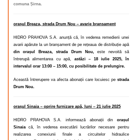
comuna Șirna.
orașul Breaza, strada Drum Nou – avarie bransament
HIDRO PRAHOVA S.A. anunță că, în vederea remedierii unei
avarii apărute la un branșament de pe rețeaua de distribuție apă
din orașul Breaza, strada Drum Nou,
este nevoită să
întrerupă alimentarea cu apă,
astăzi – 18 iulie 2025, în
intervalul orar 13:00 – 15:00, cu posibilitate de prelungire.
Această întrerupere va afecta abonații care locuiesc pe
strada
Drum Nou.
orașul Sinaia – oprire furnizare apă, luni – 21 iulie 2025
HIDRO PRAHOVA S.A. informează abonații din
orașul
Sinaia
că, în vederea executării lucrărilor necesare pentru
realizarea conexiunii finale a circuitelor hidraulice