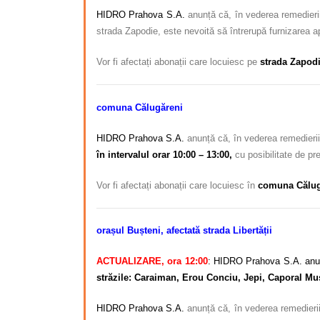
HIDRO Prahova S.A.
anunță că, în vederea remedierii
strada Zapodie, este nevoită să întrerupă furnizarea a
Vor fi afectați abonații care locuiesc pe
strada Zapodi
comuna Călugăreni
HIDRO Prahova S.A.
anunță că, în vederea remedierii
în intervalul orar 10:00 – 13:00,
cu posibilitate de pre
Vor fi afectați abonații care locuiesc în
comuna Călug
orașul Bușteni, afectată
strada Libertății
ACTUALIZARE, ora 12:00
:
HIDRO Prahova S.A. anunță 
străzile: Caraiman, Erou Conciu, Jepi, Caporal Mus
HIDRO Prahova S.A.
anunță că, în vederea remedierii 