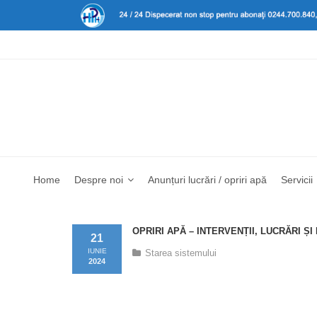
Home
Despre noi
Anunțuri lucrări / opriri apă
Servicii
OPRIRI APĂ – INTERVENȚII, LUCRĂRI Ș
21
IUNIE
Starea sistemului
2024