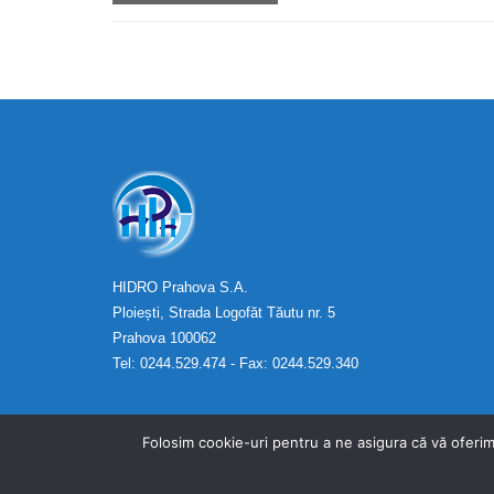
HIDRO Prahova S.A.
Ploiești, Strada Logofăt Tăutu nr. 5
Prahova 100062
Tel: 0244.529.474 - Fax: 0244.529.340
Folosim cookie-uri pentru a ne asigura că vă oferim
developed by Revitech - Copyright © HIDRO Prahova S.A. 2025 -