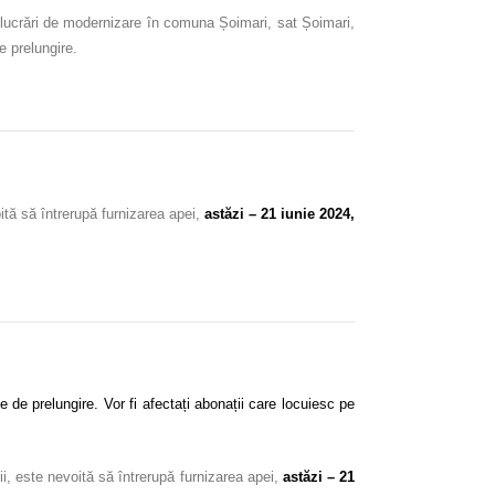
 lucrări de modernizare în comuna Șoimari, sat Șoimari,
e prelungire.
ită să întrerupă furnizarea apei,
astăzi – 21 iunie 2024,
 de prelungire. Vor fi afectați abonații care locuiesc pe
ii, este nevoită să întrerupă furnizarea apei,
astăzi – 21