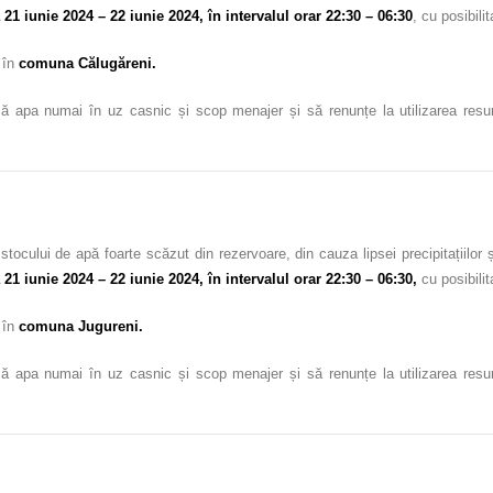
a
21
iunie 2024 – 22 iunie 2024, în intervalul orar 22:30 – 06:30
, cu posibili
c
în
comuna Călugăreni.
ă apa numai în uz casnic și scop menajer și să renunțe la utilizarea resursel
stocului de apă foarte scăzut din rezervoare, din cauza lipsei precipitațiil
 21 iunie 2024 – 22 iunie 2024, în intervalul orar 22:30 – 06:30,
cu posibilit
c
în
comuna Jugureni.
ă apa numai în uz casnic și scop menajer și să renunțe la utilizarea resursel