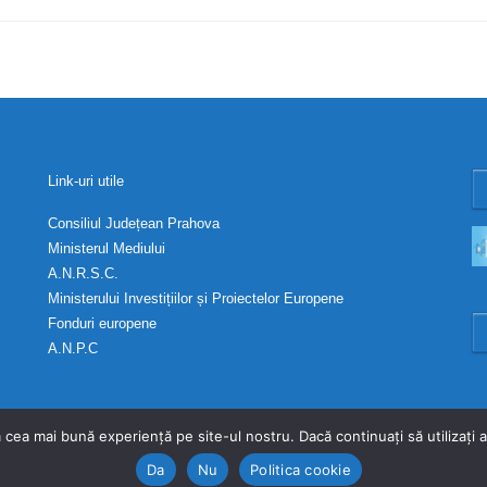
Link-uri utile
Consiliul Județean Prahova
Ministerul Mediului
A.N.R.S.C.
Ministerului Investițiilor și Proiectelor Europene
Fonduri europene
A.N.P.C
 cea mai bună experiență pe site-ul nostru. Dacă continuați să utilizați
Da
Nu
Politica cookie
 Toate drepturile rezervate