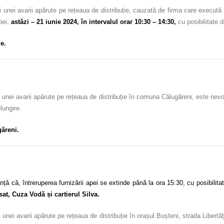
 unei avarii apărute pe rețeaua de distribuție, cauzată de firma care execută
pei,
astăzi – 21 iunie 2024, în intervalul orar 10:30 – 14:30,
cu posibilitate d
e.
 unei avarii apărute pe rețeaua de distribuție în comuna Călugăreni, este nevo
lungire.
ăreni.
că, întreruperea furnizării apei se extinde până la ora 15:30, cu posibilitate
at, Cuza Vodă și cartierul Silva.
unei avarii apărute pe rețeaua de distribuție în orașul Bușteni, strada Libertăț