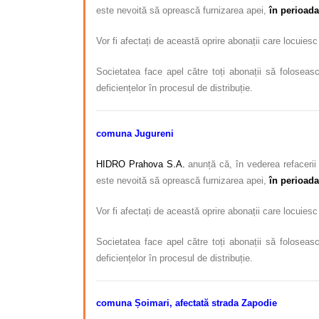
este nevoită să oprească furnizarea apei
,
în perioad
Vor fi afectați de această oprire abonații care locuies
Societatea face apel către toți abonații să foloseasc
deficiențelor în procesul de distribuție.
comuna Jugureni
HIDRO Prahova S.A.
anunță că, în vederea refacerii 
este nevoită să oprească furnizarea apei
,
în perioada
Vor fi afectați de această oprire abonații care locuies
Societatea face apel către toți abonații să foloseasc
deficiențelor în procesul de distribuție.
comuna Șoimari, afectată strada Zapodie