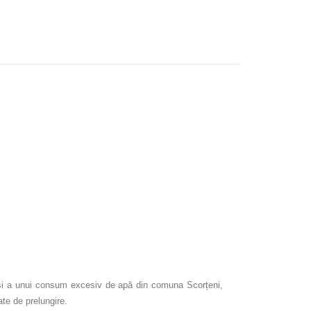
lor și a unui consum excesiv de apă din comuna Scorțeni,
tate de prelungire.