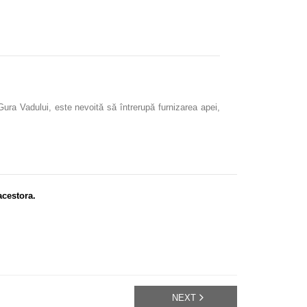
ura Vadului, este nevoită să întrerupă furnizarea apei,
acestora.
NEXT