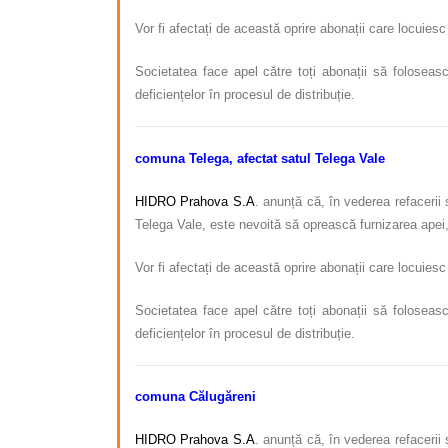
Vor fi afectați de această oprire abonații care locuies
Societatea face apel către toți abonații să foloseasc
deficiențelor în procesul de distribuție.
comuna Telega, afectat satul
Telega Vale
HIDRO Prahova S.A
. anunță că, în vederea refacerii
Telega Vale, este nevoită să oprească furnizarea apei
Vor fi afectați de această oprire abonații care locuies
Societatea face apel către toți abonații să foloseasc
deficiențelor în procesul de distribuție.
comuna Călugăreni
HIDRO Prahova S.A
. anunță că, în vederea refacerii