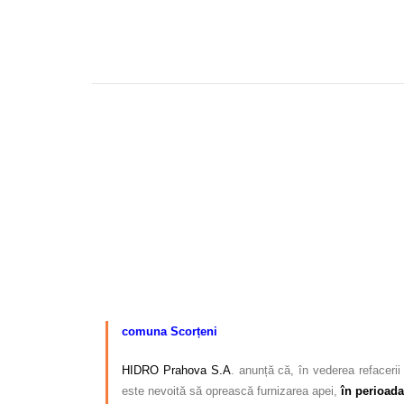
–
comuna Scorțeni
HIDRO Prahova S.A
. anunță că, în vederea refacerii
este nevoită să oprească furnizarea apei
,
în perioad