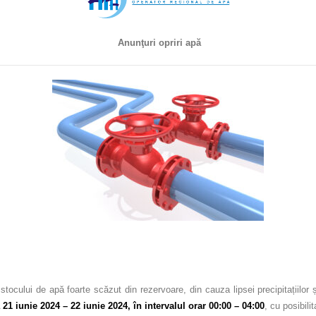
Anunţuri opriri apă
 stocului de apă foarte scăzut din rezervoare, din cauza lipsei precipitații
a
21 iunie 2024 – 22 iunie 2024, în intervalul orar 00:00 – 04:00
, cu posibili