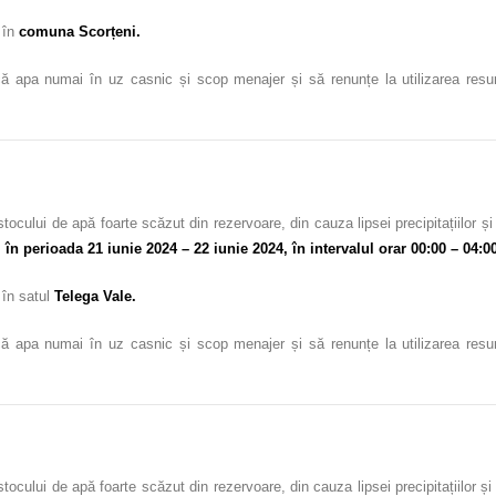
c
în
comuna Scorțeni.
ă apa numai în uz casnic și scop menajer și să renunțe la utilizarea resursel
 stocului de apă foarte scăzut din rezervoare, din cauza lipsei precipitațiilo
,
în perioada
21 iunie 2024 – 22 iunie 2024, în intervalul orar 00:00 – 04:0
c
în satul
Telega Vale.
ă apa numai în uz casnic și scop menajer și să renunțe la utilizarea resursel
 stocului de apă foarte scăzut din rezervoare, din cauza lipsei precipitațiilor