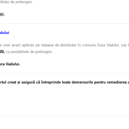
litate de prelungire.
ții.
adului
i unei avarii apărute pe rețeaua de distribuție în comuna Gura Vadului, sat G
00,
cu posibilitate de prelungire.
ura Vadului.
tul creat și asigură că întreprinde toate demersurile pentru remedierea 