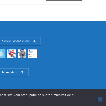
Servicii online clienți
fiipregatit.ro
 acest site vom presupune că sunteți mulțumit de el.
Facebook