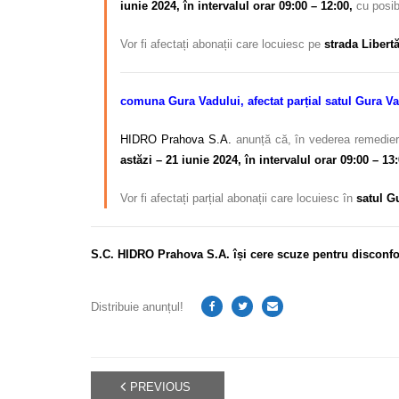
iunie 2024, în intervalul orar 09:00 – 12:00,
cu posibi
Vor fi afectați abonații care locuiesc pe
strada Libertă
comuna Gura Vadului, afectat parțial
satul Gura V
HIDRO Prahova S.A.
anunță că, în vederea remedieri
astăzi – 21 iunie 2024, în intervalul orar 09:00 – 13:
Vor fi afectați parțial abonații care locuiesc în
satul G
S.C. HIDRO Prahova S.A. își cere scuze pentru disconfor
Distribuie anunțul!
PREVIOUS