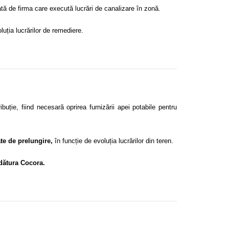
ată de firma care execută lucrări de canalizare în zonă.
oluția lucrărilor de remediere.
uție, fiind necesară oprirea furnizării apei potabile pentru
ate de prelungire,
în funcție de evoluția lucrărilor din teren.
dătura Cocora.