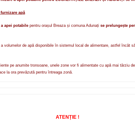
furnizare apă
 a apei potabile
pentru orașul Breaza și comuna Adunați
se prelungește pen
olumelor de apă disponibile în sistemul local de alimentare, astfel încât să po
ficiente pe anumite tronsoane, unele zone vor fi alimentate cu apă mai târziu dec
ce la ora prevăzută pentru întreaga zonă.
ATENȚIE !