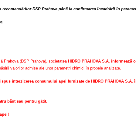
baza recomandărilor DSP Prahova până la confirmarea încadrării în paramet
e.
blică Prahova (DSP Prahova), societatea
HIDRO PRAHOVA S.A. informează ce
șirii valorilor admise ale unor parametri chimici în probele analizate.
ispus interzicerea consumului apei furnizate de HIDRO PRAHOVA S.A. în
u băut sau pentru gătit.
apei!