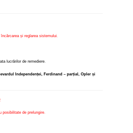
 încărcarea și reglarea sistemului.
rata lucrărilor de remediere.
levardul Independenței, Ferdinand – parțial, Opler și
0
 posibilitate de prelungire.