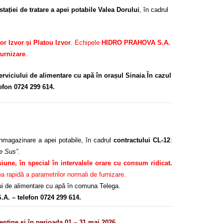
 stației de tratare a apei potabile Valea Dorului
, în cadrul
or Izvor și Platou Izvor
. Echipele
HIDRO PRAHOVA S.A.
furnizare
.
serviciului de alimentare cu apă în orașul Sinaia
.
În cazul
efon 0724 299 614.
nmagazinare a apei potabile, în cadrul
contractului CL-12
:
de Sus”.
siune, în special în intervalele orare cu consum ridicat.
 rapidă a parametrilor normali de furnizare.
ului de alimentare cu apă în comuna Telega.
.A. – telefon 0724 299 614.
ine și în perioada 01 – 31 mai 2026.