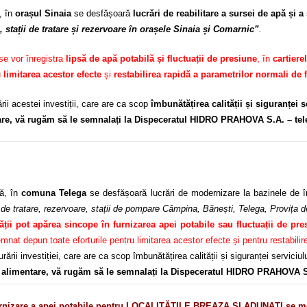
, în
orașul Sinaia
se desfășoară
lucrări de reabilitare a sursei de apă și a
 stații de tratare și rezervoare în orașele Sinaia și Comarnic”
.
 se vor înregistra
lipsă de apă potabilă și fluctuații de presiune
, în
cartierel
u
limitarea acestor efecte
și
restabilirea rapidă a parametrilor normali de 
ii acestei investiții, care are ca scop
îmbunătățirea calității și siguranței 
tare, vă rugăm să le semnalați la Dispeceratul HIDRO PRAHOVA S.A. – tel
ă, în
comuna Telega
se desfășoară lucrări de modernizare la bazinele de î
le de tratare, rezervoare, stații de pompare Câmpina, Bănești, Telega, Provița 
tății pot apărea sincope în furnizarea apei potabile sau fluctuații de pre
 depun toate eforturile pentru limitarea acestor efecte și pentru restabilirea
ării investiției, care are ca scop îmbunătățirea calității și siguranței servici
în alimentare, vă rugăm să le semnalați la Dispeceratul HIDRO PRAHOVA S
izare a apei potabile pentru LOCALITĂȚILE BREAZA ȘI ADUNAȚI se menț