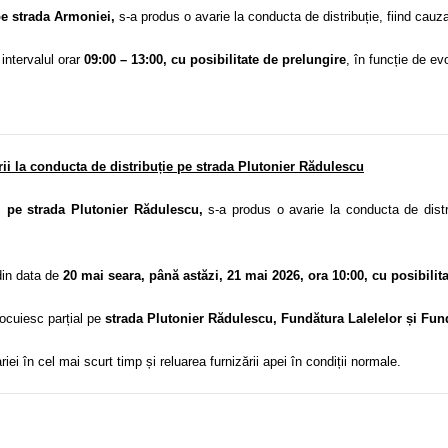
pe strada Armoniei,
s-a produs o avarie la conducta de distribuție, fiind cauz
 intervalul orar
09:00 – 13:00, cu posibilitate de prelungire
, în funcție de ev
ii la conducta de distribuție pe strada Plutonier Rădulescu
, pe strada Plutonier Rădulescu,
s-a produs o avarie la conducta de distrib
 din data de
20 mai seara, până astăzi, 21 mai 2026, ora 10:00, cu posibilit
locuiesc parțial pe
strada Plutonier Rădulescu, Fundătura Lalelelor și Fun
ei în cel mai scurt timp și reluarea furnizării apei în condiții normale.