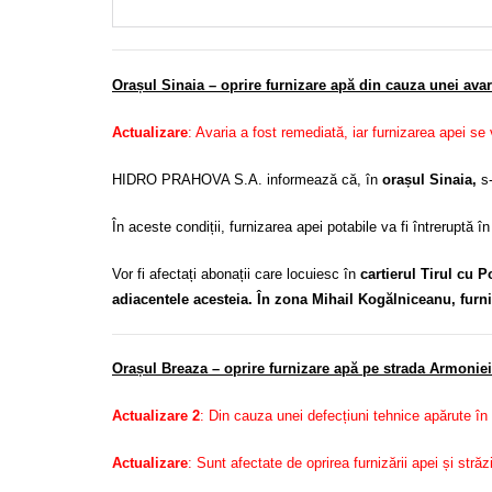
Orașul Sinaia – oprire furnizare apă din cauza unei ava
Actualizare
: Avaria a fost remediată, iar furnizarea apei se
HIDRO PRAHOVA S.A. informează că, în
orașul Sinaia,
s
În aceste condiții, furnizarea apei potabile va fi întreruptă în
Vor fi afectați abonații care locuiesc în
cartierul Tirul cu P
adiacentele acesteia. În zona Mihail Kogălniceanu, furn
Orașul Breaza – oprire furnizare apă pe strada Armoniei
Actualizare 2
: Din cauza unei defecțiuni tehnice apărute în 
Actualizare
: Sunt afectate de oprirea furnizării apei și stră