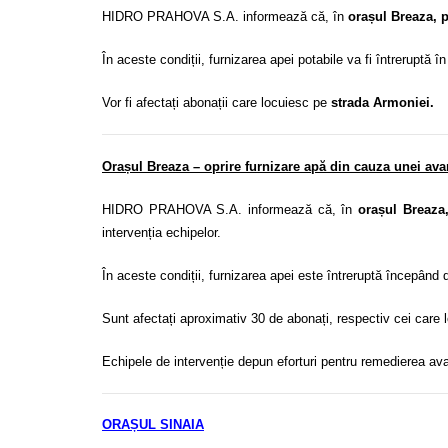
HIDRO PRAHOVA S.A. informează că, în
orașul Breaza, 
În aceste condiții, furnizarea apei potabile va fi întreruptă în
Vor fi afectați abonații care locuiesc pe
strada Armoniei.
Orașul Breaza – oprire furnizare apă din cauza unei avar
HIDRO PRAHOVA S.A. informează că, în
orașul Breaza
intervenția echipelor.
În aceste condiții, furnizarea apei este întreruptă începând
Sunt afectați aproximativ 30 de abonați, respectiv cei care 
Echipele de intervenție depun eforturi pentru remedierea avari
ORAȘUL SINAIA