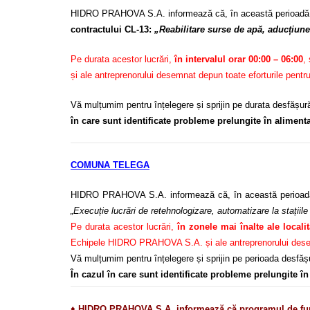
HIDRO PRAHOVA S.A. informează că, în această perioadă
contractului CL-13:
„Reabilitare surse de apă, aducțiune,
Pe durata acestor lucrări,
în intervalul orar 00:00 – 06:00
,
și ale antreprenorului desemnat depun toate eforturile pentr
Vă mulțumim pentru înțelegere și sprijin pe durata desfășurăr
în care sunt identificate probleme prelungite în alimen
COMUNA TELEGA
HIDRO PRAHOVA S.A. informează că, în această perioad
„Execuție lucrări de retehnologizare, automatizare la stații
Pe durata acestor lucrări,
în zonele mai înalte ale locali
Echipele HIDRO PRAHOVA S.A. și ale antreprenorului desemnat
Vă mulțumim pentru înțelegere și sprijin pe perioada desfășur
În cazul în care sunt identificate probleme prelungite 
♦
HIDRO PRAHOVA S.A. informează că programul de furn