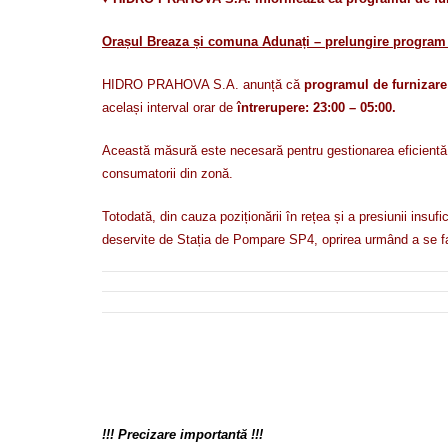
Orașul Breaza și comuna Adunați – prelungire program 
HIDRO PRAHOVA S.A. anunță că
programul de furnizare
același interval orar de
întrerupere: 23:00 – 05:00.
Această măsură este necesară pentru gestionarea eficientă a v
consumatorii din zonă.
Totodată, din cauza poziționării în rețea și a presiunii insu
deservite de Stația de Pompare SP4, oprirea urmând a se fa
!!! Precizare importantă !!!