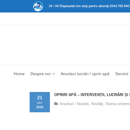
Home
Despre noi
Anunțuri lucrări / opriri apă
Servicii
OPRIRI APĂ – INTERVENȚII, LUCRĂRI ȘI
21
MAI
Anunturi / Noutati
,
Noutăţi
,
Starea sistemu
2026