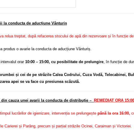
rii la conducta de aducțiune Vânturiș
 va relua treptat, după refacerea stocului de apă din rezervoare și în funcție de
-a produs o avarie la conducta de aducțiune Vânturiș.
 intervalul orar
10:00 – 15:00, cu posibilitate de prelungire
, în funcție de du
orumbei și cei de pe străzile Calea Codrului, Cuza Vodă, Telecabinei, Bu
izarea apei se va face cu presiunea scăzută.
 din cauza unei avarii la conducta de distribuție –
REMEDIAT ORA
15:0
timpul lucrărilor de igienizare, intervenția se prelungește
până la
ora 16:00,
cu
zile Carierei și Parâng, precum și parțial străzile Ocinei, Caraiman și Victoriei.