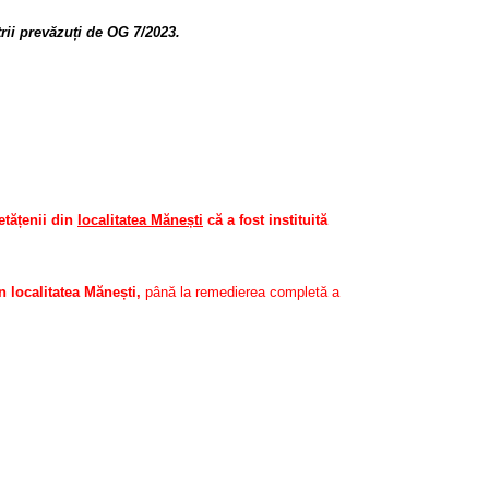
rii prevăzuți de OG 7/2023.
tățenii din
localitatea Mănești
că a fost instituită
 localitatea Mănești,
până la remedierea completă a