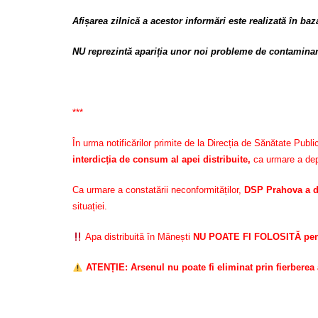
Afișarea zilnică a acestor informări este realizată în 
NU reprezintă apariția unor noi probleme de contaminar
***
În urma notificărilor primite de la Direcția de Sănătate Pu
interdicția de consum al apei distribuite,
ca urmare a depă
Ca urmare a constatării neconformităților,
DSP Prahova a d
situației.
Apa distribuită în Mănești
NU POATE FI FOLOSITĂ pentr
ATENȚIE: Arsenul nu poate fi eliminat prin fierberea 