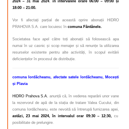
2024 – 31 mai 2024
,
în intervalele orare 06:00 – 09:00 și
18:00 – 21:00.
Vor fi afectați parțial de această oprire abonații HIDRO
PRAHOVA S.A. care locuiesc în
comuna Fântânele.
Societatea face apel către toți abonații să folosească apa
numai în uz casnic și scop menajer și să renunțe la utilizarea
resurselor existente pentru alte activități, în scopul evitării
deficiențelor în procesul de distribuție.
comuna Iordăcheanu, afectate satele Iordăcheanu, Mocești
și Plavia
HIDRO Prahova S.A.
anunță că, în vederea reparării unor vane
la rezervorul de apă de la stația de tratare Valea Cucului, din
comuna Iordăcheanu, este nevoită să întrerupă furnizarea apei,
astăzi, 23 mai 2024, în intervalul orar 09:30 – 12:30,
cu
posibilitate de prelungire.