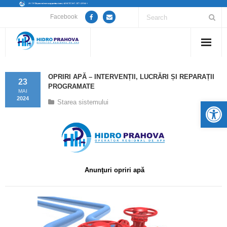
Facebook
Home
OPRIRI APĂ – INTERVENȚII, LUCRĂRI ȘI REPARAȚII
23
PROGRAMATE
Despre noi
MAI
2024
De
Starea sistemului
Anunțuri lucrări / opriri apă
Servicii
Utile
Anunţuri opriri apă
Guvernanță Corporativă
Informații de interes public