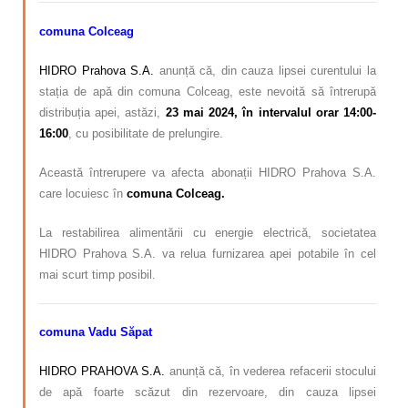
comuna Colceag
HIDRO Prahova S.A.
anunță că, din cauza lipsei curentului la
stația de apă din comuna Colceag, este nevoită să întrerupă
distribuția apei, astăzi,
23 mai 2024, în intervalul orar 14:00-
16:00
, cu posibilitate de prelungire.
Această întrerupere va afecta abonații HIDRO Prahova S.A.
care locuiesc în
comuna Colceag.
La restabilirea alimentării cu energie electrică, societatea
HIDRO Prahova S.A. va relua furnizarea apei potabile în cel
mai scurt timp posibil.
comuna Vadu Săpat
HIDRO PRAHOVA S.A.
anunță că, în vederea refacerii stocului
de apă foarte scăzut din rezervoare, din cauza lipsei