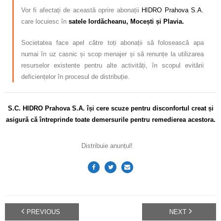
Vor fi afectați de această oprire abonații
HIDRO Prahova S.A.
care locuiesc în
satele Iordăcheanu, Mocești și Plavia.
Societatea face apel către toți abonații să folosească apa
numai în uz casnic și scop menajer și să renunțe la utilizarea
resurselor existente pentru alte activități, în scopul evitării
deficiențelor în procesul de distribuție.
S.C. HIDRO Prahova S.A. își cere scuze pentru disconfortul creat și
asigură că întreprinde toate demersurile pentru remedierea acestora.
Distribuie anunțul!
PREVIOUS
NEXT