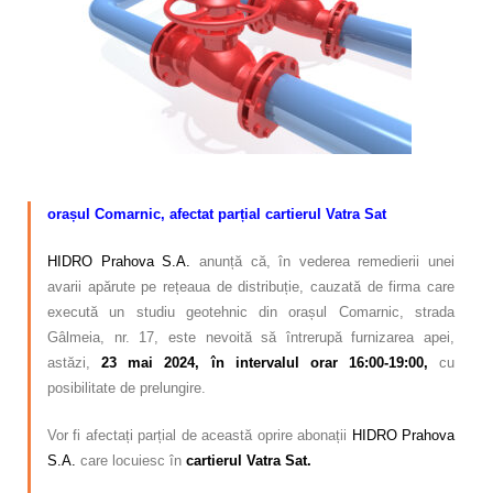
Calitatea apei
Comunicare
Contact
–
orașul Comarnic, afectat parțial cartierul Vatra Sat
HIDRO Prahova S.A.
anunță că, în vederea remedierii unei
avarii apărute pe rețeaua de distribuție, cauzată de firma care
execută un studiu geotehnic
din orașul Comarnic, strada
Gâlmeia, nr. 17, este nevoită să întrerupă furnizarea apei,
astăzi,
23
mai 2024, în intervalul orar 16:00-19:00,
cu
posibilitate de prelungire.
Vor fi afectați parțial de această oprire abonații
HIDRO Prahova
S.A.
care locuiesc în
cartierul Vatra Sat.