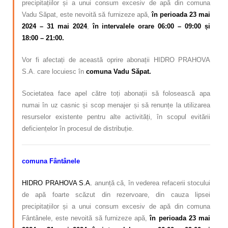
precipitațiilor și a unui consum excesiv de apă din comuna
Vadu Săpat, este nevoită să furnizeze apă,
în perioada 23 mai
2024 – 31 mai
2024
,
în intervalele orare 06:00 – 09:00 și
18:00 – 21:00
.
Vor fi afectați de această oprire abonații HIDRO PRAHOVA
S.A. care locuiesc în
comuna Vadu Săpat.
Societatea face apel către toți abonații să folosească apa
numai în uz casnic și scop menajer și să renunțe la utilizarea
resurselor existente pentru alte activități, în scopul evitării
deficiențelor în procesul de distribuție.
comuna Fântânele
HIDRO PRAHOVA S.A.
anunță că, în vederea refacerii stocului
de apă foarte scăzut din rezervoare, din cauza lipsei
precipitațiilor și a unui consum excesiv de apă din comuna
Fântânele, este nevoită să furnizeze apă,
în perioada 23 mai