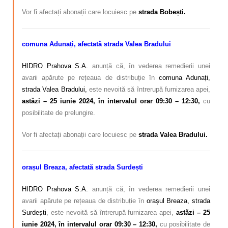
Vor fi afectați abonații care locuiesc pe
strada Bobești.
comuna Adunați, afectată strada Valea Bradului
HIDRO Prahova S.A.
anunță că, în vederea remedierii unei
avarii apărute pe rețeaua de distribuție în
comuna Adunați,
strada Valea Bradului,
este nevoită să întrerupă furnizarea apei,
astăzi – 25 iunie 2024, în intervalul orar 09:30 – 12:30,
cu
posibilitate de prelungire.
Vor fi afectați abonații care locuiesc pe
strada Valea Bradului.
orașul Breaza, afectată strada Surdești
HIDRO Prahova S.A.
anunță că, în vederea remedierii unei
avarii apărute pe rețeaua de distribuție în
orașul Breaza, strada
Surdești
, este nevoită să întrerupă furnizarea apei,
astăzi – 25
iunie 2024,
în intervalul orar 09:30 – 12:30,
cu posibilitate de