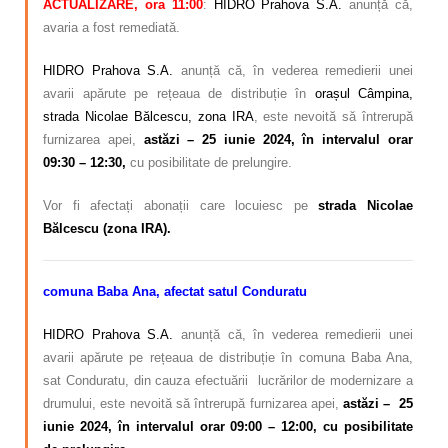
ACTUALIZARE, ora 11:00
:
HIDRO Prahova S.A.
anunță că,
avaria a fost remediată.
HIDRO Prahova S.A.
anunță că, în vederea remedierii unei
avarii apărute pe rețeaua de distribuție în
orașul Câmpina,
strada Nicolae Bălcescu, zona IRA
, este nevoită să întrerupă
furnizarea apei,
astăzi – 25 iunie 2024, în intervalul orar
09:30 – 12:30,
cu posibilitate de prelungire.
Vor fi afectați abonații care locuiesc pe
strada Nicolae
Bălcescu (zona IRA).
comuna Baba Ana, afectat satul Conduratu
HIDRO Prahova S.A.
anunță că, în vederea remedierii unei
avarii apărute pe rețeaua de distribuție în comuna Baba Ana,
sat Conduratu, din cauza efectuării lucrărilor de modernizare a
drumului, este nevoită să întrerupă furnizarea apei,
astăzi – 25
iunie 2024, în intervalul orar 09:00 – 12:00, cu posibilitate