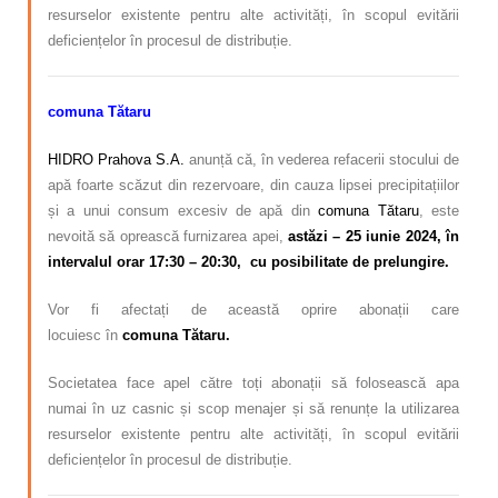
resurselor existente pentru alte activități, în scopul evitării
deficiențelor în procesul de distribuție.
comuna Tătaru
HIDRO Prahova S.A.
anunță că, în vederea refacerii stocului de
apă foarte scăzut din rezervoare, din cauza lipsei precipitațiilor
și a unui consum excesiv de apă din
comuna Tătaru
, este
nevoită să oprească furnizarea apei
,
astăzi – 25 iunie 2024, în
intervalul orar 17:30 – 20:30, cu posibilitate de prelungire.
Vor fi afectați de această oprire abonații care
locuiesc
în
comuna Tătaru.
Societatea face apel către toți abonații să folosească apa
numai în uz casnic și scop menajer și să renunțe la utilizarea
resurselor existente pentru alte activități, în scopul evitării
deficiențelor în procesul de distribuție.