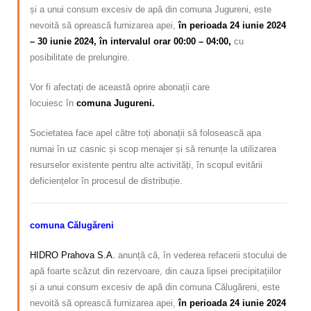
și a unui consum excesiv de apă din comuna Jugureni, este
nevoită să oprească furnizarea apei
,
în perioada 24 iunie 2024
– 30 iunie 2024, în intervalul orar 00:00 – 04:00,
cu
posibilitate de prelungire.
Vor fi afectați de această oprire abonații care
locuiesc
în
comuna Jugureni.
Societatea face apel către toți abonații să folosească apa
numai în uz casnic și scop menajer și să renunțe la utilizarea
resurselor existente pentru alte activități, în scopul evitării
deficiențelor în procesul de distribuție.
comuna Călugăreni
HIDRO Prahova S.A.
anunță că, în vederea refacerii stocului de
apă foarte scăzut din rezervoare, din cauza lipsei precipitațiilor
și a unui consum excesiv de apă din comuna Călugăreni, este
nevoită să oprească furnizarea apei
,
în perioada 24 iunie 2024