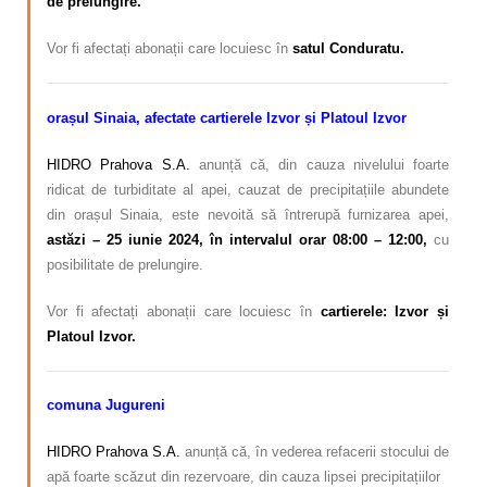
de prelungire.
Vor fi afectați abonații care locuiesc în
satul Conduratu.
orașul Sinaia, afectate cartierele Izvor și Platoul Izvor
HIDRO Prahova S.A.
anunță că, din cauza nivelului foarte
ridicat de turbiditate al apei, cauzat de precipitațiile abundete
din orașul Sinaia, este nevoită să întrerupă furnizarea apei,
astăzi – 25 iunie 2024, în intervalul orar 08:00 – 12:00,
cu
posibilitate de prelungire.
Vor fi afectați abonații care locuiesc în
cartierele: Izvor și
Platoul Izvor.
comuna Jugureni
HIDRO Prahova S.A.
anunță că, în vederea refacerii stocului de
apă foarte scăzut din rezervoare, din cauza lipsei precipitațiilor