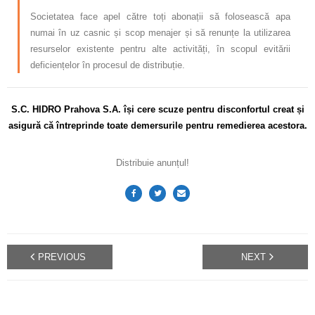
Societatea face apel către toți abonații să folosească apa
numai în uz casnic și scop menajer și să renunțe la utilizarea
resurselor existente pentru alte activități, în scopul evitării
deficiențelor în procesul de distribuție.
S.C. HIDRO Prahova S.A. își cere scuze pentru disconfortul creat și
asigură că întreprinde toate demersurile pentru remedierea acestora.
Distribuie anunțul!
PREVIOUS
NEXT