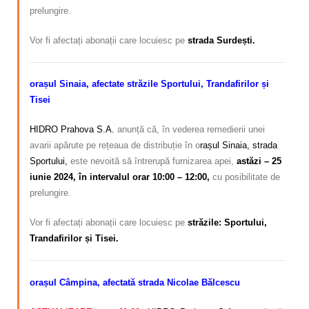
prelungire.
Vor fi afectați abonații care locuiesc pe
strada Surdești.
orașul Sinaia, afectate străzile Sportului, Trandafirilor și
Tisei
HIDRO Prahova S.A.
anunță că, în vederea remedierii unei
avarii apărute pe rețeaua de distribuție în o
rașul Sinaia, strada
Sportului,
este nevoită să întrerupă furnizarea apei,
astăzi – 25
iunie 2024, în intervalul orar 10:00 – 12:00,
cu posibilitate de
prelungire.
Vor fi afectați abonații care locuiesc pe
străzile: Sportului,
Trandafirilor și Tisei.
orașul Câmpina, afectată strada Nicolae Bălcescu