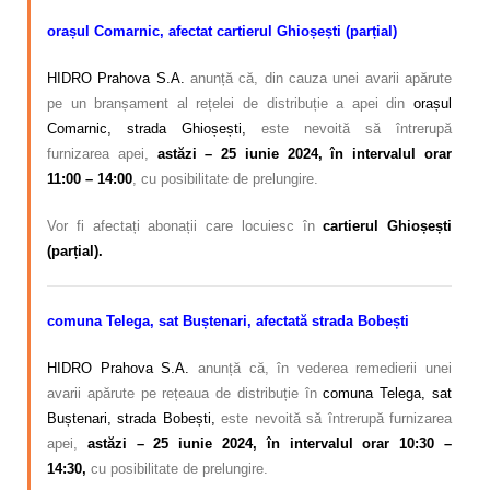
orașul Comarnic, afectat cartierul Ghioșești (parțial)
HIDRO Prahova S.A.
anunță că, din cauza unei avarii apărute
pe un branșament al rețelei de distribuție a apei din
orașul
Comarnic, strada Ghioșești,
este nevoită să întrerupă
furnizarea apei,
astăzi – 25 iunie 2024, în intervalul orar
11:00 – 14:00
, cu posibilitate de prelungire.
Vor fi afectați abonații care locuiesc în
cartierul Ghioșești
(parțial).
comuna Telega, sat Buștenari, afectată strada Bobești
HIDRO Prahova S.A.
anunță că, în vederea remedierii unei
avarii apărute pe rețeaua de distribuție în
comuna Telega, sat
Buștenari, strada Bobești,
este nevoită să întrerupă furnizarea
apei,
astăzi – 25 iunie 2024, în intervalul orar 10:30 –
14:30,
cu posibilitate de prelungire.