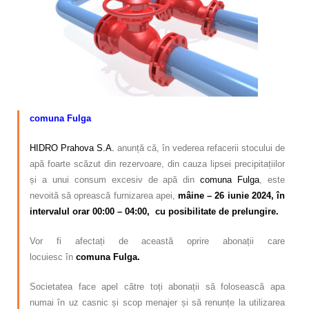
Calitatea apei
Comunicare
Contact
comuna Fulga
HIDRO Prahova S.A.
anunță că, în vederea refacerii stocului de
apă foarte scăzut din rezervoare, din cauza lipsei precipitațiilor
și a unui consum excesiv de apă din
comuna Fulga
, este
nevoită să oprească furnizarea apei
,
mâine
– 26 iunie 2024, în
intervalul orar 00:00 – 04:00, cu posibilitate de prelungire.
Vor fi afectați de această oprire abonații care
locuiesc
în
comuna Fulga.
Societatea face apel către toți abonații să folosească apa
numai în uz casnic și scop menajer și să renunțe la utilizarea