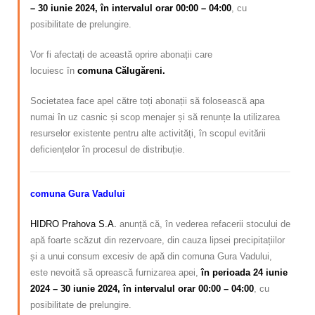
– 30 iunie 2024, în intervalul orar 00:00 – 04:00
, cu
posibilitate de prelungire.
Vor fi afectați de această oprire abonații care
locuiesc
în
comuna Călugăreni.
Societatea face apel către toți abonații să folosească apa
numai în uz casnic și scop menajer și să renunțe la utilizarea
resurselor existente pentru alte activități, în scopul evitării
deficiențelor în procesul de distribuție.
comuna Gura Vadului
HIDRO Prahova S.A.
anunță că, în vederea refacerii stocului de
apă foarte scăzut din rezervoare, din cauza lipsei precipitațiilor
și a unui consum excesiv de apă din comuna Gura Vadului,
este nevoită să oprească furnizarea apei
,
în perioada 24 iunie
2024 – 30 iunie 2024, în intervalul orar 00:00 – 04:00
, cu
posibilitate de prelungire.