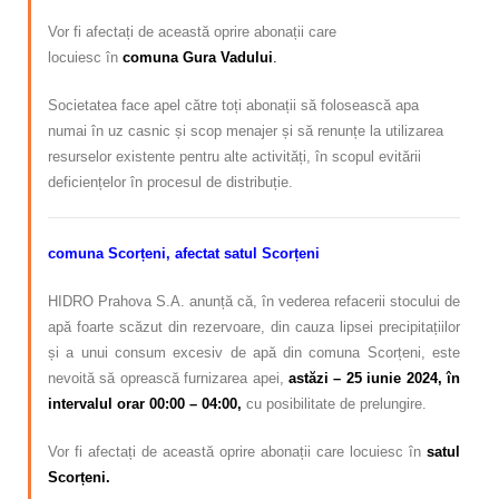
Vor fi afectați de această oprire abonații care
locuiesc
în
comuna Gura Vadului
.
Societatea face apel către toți abonații să folosească apa
numai în uz casnic și scop menajer și să renunțe la utilizarea
resurselor existente pentru alte activități, în scopul evitării
deficiențelor în procesul de distribuție.
comuna Scorțeni, afectat satul Scorțeni
HIDRO Prahova S.A. anunță că, în vederea refacerii stocului de
apă foarte scăzut din rezervoare, din cauza lipsei precipitațiilor
și a unui consum excesiv de apă din comuna Scorțeni, este
nevoită să oprească furnizarea apei
,
astăzi
– 25 iunie 2024, în
intervalul orar 00:00 – 04:00,
cu posibilitate de prelungire.
Vor fi afectați de această oprire abonații care locuiesc
în
satul
Scorțeni.