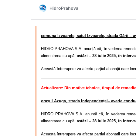
comuna Izvoarele, satul Izvoarele, strada Gării – a
HIDRO PRAHOVA S.A. anunță că, în vederea remedierii
alimentarea cu apă,
astăzi – 28 iulie 2025, în interv
Această întrerupere va afecta parțial abonații care lo
Actualizare: Din motive tehnice, timpul de remedier
orașul Azuga, strada Independenței– avarie conduc
HIDRO PRAHOVA S.A. anunță că, în vederea remedier
alimentarea cu apă,
astăzi – 28 iulie 2025, în interv
Această întrerupere va afecta parțial abonații care lo