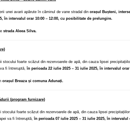
 unei avarii apărute în căminul de vane stradal din
orașul Bușteni, interse
5, în intervalul orar 10:00 – 12:00, cu posibilitate de prelungire.
pe
strada Aleea Silva.
re)
tocului foarte scăzut din rezervoarele de apă, din cauza lipsei precipitații
va fi întreruptă,
în perioada 22 iulie 2025 – 31 iulie 2025, în intervalul orar
în
orașul Breaza și
comuna Adunați.
durii (program furnizare)
ocului foarte scăzut din rezervoarele de apă, din cauza lipsei precipitațiilo
apei va fi întreruptă,
în perioada 07 iulie 2025 – 31 iulie 2025, în intervalul