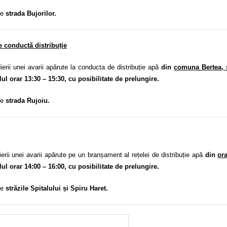
pe
strada Bujorilor.
e conductă distribuție
i unei avarii apărute la conducta de distribuție apă
din
comuna Bertea, s
alul orar 13:30 – 15:30, cu posibilitate de prelungire.
pe
strada Rujoiu.
 unei avarii apărute pe un branșament al rețelei de distribuție apă
din
ora
alul orar 14:00 – 16:00, cu posibilitate de prelungire.
pe
străzile Spitalului și Spiru Haret.