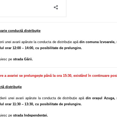
varie conductă distribuție
 unei avarii apărute la conducta de distribuție apă
din comuna Izvoarele, s
alul orar 12:00 – 14:00, cu posibilitate de prelungire.
cuiesc pe
strada Gării.
e a avariei se prelungește până la ora 15:30, existând în continuare posi
tă distribuție
ii unei avarii apărute la conducta de distribuție apă
din orașul Azuga, 
alul orar 11:30 – 13:30, cu posibilitate de prelungire.
cuiesc pe
strada Independenței.