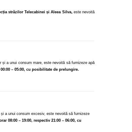
cția străzilor Telecabinei și Aleea Silva,
este nevoită
lor și a unui consum mare,
este nevoită să
furnizeze apă
 00:00 – 05:00, cu posibilitate de prelungire.
r și a unui consum excesiv,
este nevoită să
furnizeze
 orar 08:00 – 19:00, respectiv 21:00 – 06:00, cu