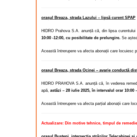
orașul Breaza, strada Lazului
– lipsă curent SPAP
HIDRO Prahova S.A. anunță că, din lipsa curentului 
10:00 -12:00, cu posibilitate de prelungire.
Se aștea
Această întrerupere va afecta abonații care locuiesc 
orașul Breaza, strada Ocinei – avarie conductă dist
HIDRO PRAHOVA S.A. anunță că, în vederea remedieri
apă,
astăzi – 28 iulie 2025, în intervalul orar 10:00 
Această întrerupere va afecta parțial abonații care lo
Actualizare: Din motive tehnice, timpul de remedier
orașul Bușteni, intersecția străzilor Telecabinei ș