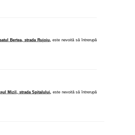
atul Bertea, strada Rujoiu
,
este nevoită să întrerupă
șul Mizil, strada Spitalului
,
este nevoită să întrerupă