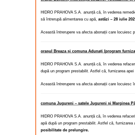
HIDRO PRAHOVA S.A. anunță că, în vederea remedierii
să întrerupă alimentarea cu apă,
astăzi – 28 iulie 202
Această întrerupere va afecta abonații care locuiesc 
orașul Breaza și comuna Adunați (program furniza
HIDRO PRAHOVA S.A. anunță că, în vederea refacerii s
după un program
prestabilit. Astfel că,
furnizarea apei 
Această întrerupere va afecta abonații care locuiesc 
comuna Jugureni – satele Jugureni și Marginea Pă
HIDRO PRAHOVA S.A. anunță că, în vederea refacerii st
apă după un program
prestabilit. Astfel că,
furnizarea 
posibilitate de prelungire.