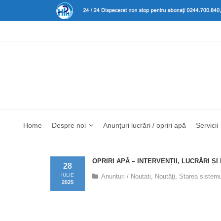
Home
Despre noi
Anunțuri lucrări / opriri apă
Servicii
OPRIRI APĂ – INTERVENȚII, LUCRĂRI ȘI
28
IULIE
Anunturi / Noutati
,
Noutăţi
,
Starea sistemu
2025