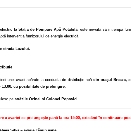
electric la
Stația de Pompare Apă Potabilă,
este nevoită să întrerupă fur
ptă intervenția furnizorului de energie electrică.
pe
strada Lazului.
ribuție
i unei avarii apărute la conducta de distribuție apă
din orașul Breaza, s
– 13:00, cu posibilitate de prelungire.
cuiesc pe
străzile Ocinei și Colonel Popovici.
e a avariei se prelungește până la ora 15:00, existând în continuare posi
i Aleea Silva – avarie cămin vane