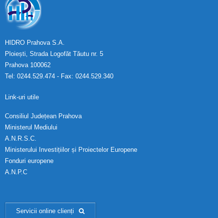
HIDRO Prahova S.A.
Ploiești, Strada Logofăt Tăutu nr. 5
Prahova 100062
Tel: 0244.529.474 - Fax: 0244.529.340
Link-uri utile
Consiliul Județean Prahova
Ministerul Mediului
A.N.R.S.C.
Ministerului Investițiilor și Proiectelor Europene
Fonduri europene
A.N.P.C
Servicii online clienți