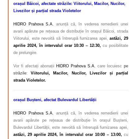
orașul Băicoi, afectate străzile: Viitorului, Macilor, Nucilor,
Livezilor și parțial strada Violetelor
HIDRO Prahova S.A.
anunță că, în vederea remedierii unei
avarii apărute pe rețeaua de distribuție în orașul Băicoi, strada
Viitorului, este nevoită să întrerupă furnizarea apei,
astăzi, 29
aprilie 2024, în intervalul orar 10:30 – 12:30,
cu posibilitate
de prelungire.
Vor fi afectați abonații
HIDRO Prahova S.A.
care locuiesc
pe
străzile:
Viitorului, Macilor, Nucilor, Livezilor și parțial
strada Violetelor
.
orașul Bușteni, afectat Bulevardul Libertății
HIDRO Prahova S.A.
anunță că, în vederea remedierii unei
avarii apărute pe rețeaua de distribuție în orașul Bușteni,
Bulevardul Libertății, este nevoită să întrerupă furnizarea apei,
astăzi, 29 aprilie 2024, în intervalul orar 10:00 – 13:00,
cu