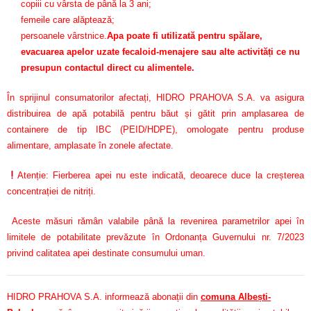
copiii cu vârsta de până la 3 ani;
femeile care alăptează;
persoanele vârstnice.
Apa poate fi utilizată pentru spălare,
evacuarea apelor uzate fecaloid-menajere sau alte activități ce nu
presupun contactul direct cu alimentele.
În sprijinul consumatorilor afectați, HIDRO PRAHOVA S.A. va asigura
distribuirea de apă potabilă pentru băut și gătit prin amplasarea de
containere de tip IBC (PEID/HDPE), omologate pentru produse
alimentare, amplasate în zonele afectate.
Atenție: Fierberea apei nu este indicată, deoarece duce la creșterea
concentrației de nitriți.
Aceste măsuri rămân valabile până la revenirea parametrilor apei în
limitele de potabilitate prevăzute în Ordonanța Guvernului nr. 7/2023
privind calitatea apei destinate consumului uman.
HIDRO PRAHOVA S.A. informează abonații din
comuna Albești-