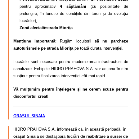
pentru aproximativ
4 săptămâni
(cu posibilitate de
prelungire, în funcție de condițiile din teren și de evoluția
lucrărilor);
Zonă afectată:
strada Miorița
.
Mențiune importantă:
Rugăm locuitorii
să nu parcheze
autoturismele pe strada Miorița
pe toată durata intervenției.
Lucrările sunt necesare pentru modernizarea infrastructurii de
canalizare. Echipele HIDRO PRAHOVA S.A. vor acționa în ritm
susținut pentru finalizarea intervenției cât mai rapid.
Vă mulțumim pentru înțelegere și ne cerem scuze pentru
disconfortul creat!
ORAȘUL SINAIA
HIDRO PRAHOVA S.A. informează că, în această perioadă, în
orașul Sinaia
se desfășoară
lucrări de reabilitare a sursei de