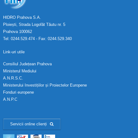
HIDRO Prahova S.A.
Ploiești, Strada Logofăt Tăutu nr. 5
Prahova 100062
Tel: 0244.529.474 - Fax: 0244.529.340
Link-uri utile
Consiliul Județean Prahova
Ministerul Mediului
A.N.R.S.C.
Ministerului Investițiilor și Proiectelor Europene
Fonduri europene
A.N.P.C
Servicii online clienți