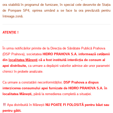
ora stabilită în programul de furnizare, în special cele deservite de Stația
de Pompare SP4, oprirea urmând a se face la ora prevăzută pentru
întreaga zonă.
ATENȚIE !
În urma notificărilor primite de la Direcția de Sănătate Publică Prahova
(DSP Prahova), societatea
HIDRO PRAHOVA S.A. informează cetățenii
din
localitatea Mănești
că a fost instituită interdicția de consum al
apei distribuite,
ca urmare a depășirii valorilor admise ale unor parametri
chimici în probele analizate.
Ca urmare a constatării neconformităților,
DSP Prahova a dispus
interzicerea consumului apei furnizate de HIDRO PRAHOVA S.A. în
localitatea Mănești,
până la remedierea completă a situației.
Apa distribuită în Mănești
NU POATE FI FOLOSITĂ pentru băut sau
pentru gătit.