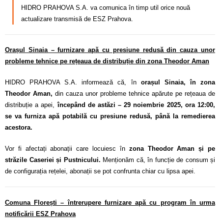
HIDRO PRAHOVA S.A. va comunica în timp util orice nouă
actualizare transmisă de ESZ Prahova.
Orașul Sinaia – furnizare apă cu presiune redusă din cauza unor
probleme tehnice pe rețeaua de distribuție din zona Theodor Aman
HIDRO PRAHOVA S.A. informează că, în
orașul Sinaia, în zona
Theodor Aman,
din cauza unor probleme tehnice apărute pe rețeaua de
distribuție a apei,
începând de astăzi – 29 noiembrie 2025, ora 12:00,
se va furniza apă potabilă cu presiune redusă, până la remedierea
acestora.
Vor fi afectați abonații care locuiesc în
zona Theodor Aman și pe
străzile Caseriei și Pustnicului.
Menționăm că, în funcție de consum și
de configurația rețelei, abonații se pot confrunta chiar cu lipsa apei.
Comuna Florești – întrerupere furnizare apă cu program în urma
notificării ESZ Prahova