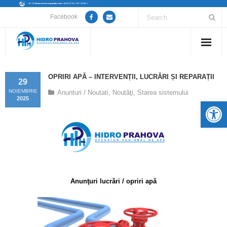
Facebook
Home
OPRIRI APĂ – INTERVENȚII, LUCRĂRI ȘI REPARAȚII
29
Despre noi
NOIEMBRIE
Anunturi / Noutati
,
Noutăţi
,
Starea sistemului
2025
De
Anunțuri lucrări / opriri apă
Servicii
Utile
Anunţuri lucrări / opriri apă
Guvernanță Corporativă
Informații de interes public