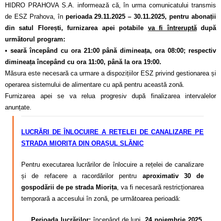
HIDRO PRAHOVA S.A. informează că, în urma comunicatului transmis
de ESZ Prahova, în
perioada 29.11.2025 – 30.11.2025, pentru abonații
din satul Florești, furnizarea apei potabile
va fi întreruptă
după
următorul program:
•
seară începând cu ora 21:00 până dimineața, ora 08:00; respectiv
dimineața începând cu ora 11:00, până la ora 19:00.
Măsura este necesară ca urmare a dispozițiilor ESZ privind gestionarea și
operarea sistemului de alimentare cu apă pentru această zonă.
Furnizarea apei se va relua progresiv după finalizarea intervalelor
anunțate.
LUCRĂRI DE ÎNLOCUIRE A REȚELEI DE CANALIZARE PE
STRADA MIORIȚA
DIN ORAȘUL SLĂNIC
Pentru executarea lucrărilor de înlocuire a rețelei de canalizare
și de refacere a racordărilor pentru
aproximativ 30 de
gospodării de pe strada Miorița
, va fi necesară restricționarea
temporară a accesului în zonă, pe următoarea perioadă:
Perioada lucrărilor:
începând de luni,
24 noiembrie 2025
,