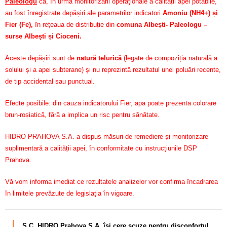
Paleologu
că, în urma monitorizării operaționale a calității apei potabile,
au fost înregistrate depășiri ale parametrilor indicatori
Amoniu (NH4+) și
Fier (Fe)
,
în rețeaua de distribuție din
comuna Albești- Paleologu –
surse Albești și Cioceni.
Aceste depășiri sunt de
natură telurică
(legate de compoziția naturală a
solului și a apei subterane) și nu reprezintă rezultatul unei poluări recente,
de tip accidental sau punctual.
Efecte posibile: din cauza indicatorului Fier, apa poate prezenta colorare
brun-roșiatică, fără a implica un risc pentru sănătate.
HIDRO PRAHOVA S.A. a dispus măsuri de remediere și monitorizare
suplimentară a calității apei, în conformitate cu instrucțiunile DSP
Prahova.
Vă vom informa imediat ce rezultatele analizelor vor confirma încadrarea
în limitele prevăzute de legislația în vigoare.
S.C. HIDRO Prahova S.A. își cere scuze pentru disconfortul