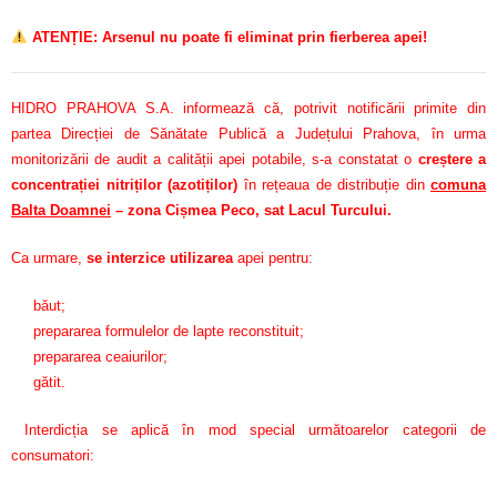
ATENȚIE: Arsenul nu poate fi eliminat prin fierberea apei!
HIDRO PRAHOVA S.A. informează că, potrivit notificării primite din
partea Direcției de Sănătate Publică a Județului Prahova, în urma
monitorizării de audit a calității apei potabile, s-a constatat o
creștere a
concentrației nitriților (azotiților)
în rețeaua de distribuție din
comuna
Balta Doamnei
– zona Cișmea Peco, sat Lacul Turcului.
Ca urmare,
se interzice utilizarea
apei pentru:
băut;
prepararea formulelor de lapte reconstituit;
prepararea ceaiurilor;
gătit.
Interdicția se aplică în mod special următoarelor categorii de
consumatori: