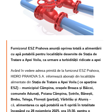
Calitatea apei
Comunicare
Contact
Furnizorul ESZ Prahova anunță oprirea totală a alimentării
cu apă potabilă pentru localitățile deservite de Stația de
Tratare a Apei Voila, ca urmare a turbidității ridicate a apei
Având în vedere adresa primită de la furnizorul ESZ Prahova,
HIDRO PRAHOVA S.A. informează abonații din localitățile
alimentate din
Stația de Tratare a Apei Voila ( ce aparține
ESZ)
–
municipiul Câmpina, orașele Breaza și Băicoi,
comunele Adunați, Poiana Câmpina, Șotrile, Bănești,
Brebu, Telega, Florești (parțial), Vărbilău și Aluniș
–
că,
alimentarea cu apă potabilă va fi oprită în totalitate
începând cu 28 noiembrie 2025, ora 15:30, pentru o