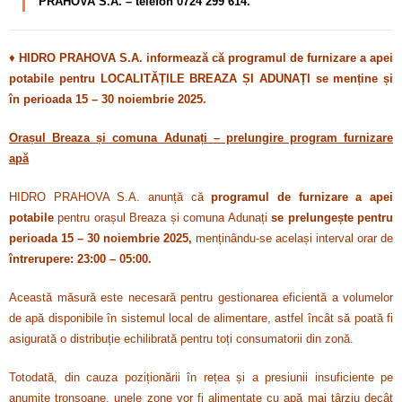
PRAHOVA S.A. – telefon 0724 299 614.
♦
HIDRO PRAHOVA S.A. informează că programul de furnizare a apei
potabile pentru LOCALITĂȚILE BREAZA ȘI ADUNAȚI se menține și
în perioada 15 – 30 noiembrie 2025.
Orașul Breaza și comuna Adunați – prelungire program furnizare
apă
HIDRO PRAHOVA S.A. anunță că
programul de furnizare a apei
potabile
pentru orașul Breaza și comuna Adunați
se prelungește pentru
perioada 15 – 30 noiembrie 2025,
menținându-se același interval orar de
întrerupere: 23:00 – 05:00.
Această măsură este necesară pentru gestionarea eficientă a volumelor
de apă disponibile în sistemul local de alimentare, astfel încât să poată fi
asigurată o distribuție echilibrată pentru toți consumatorii din zonă.
Totodată, din cauza poziționării în rețea și a presiunii insuficiente pe
anumite tronsoane, unele zone vor fi alimentate cu apă mai târziu decât