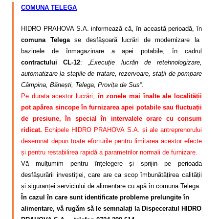
COMUNA TELEGA
HIDRO PRAHOVA S.A. informează că, în această perioadă, în
comuna Telega
se desfășoară lucrări de modernizare la
bazinele de înmagazinare a apei potabile, în cadrul
contractului CL-12
:
„Execuție lucrări de retehnologizare,
automatizare la stațiile de tratare, rezervoare, stații de pompare
Câmpina, Bănești, Telega, Provița de Sus”.
Pe durata acestor lucrări,
în zonele mai înalte ale localității
pot apărea sincope în furnizarea apei potabile sau fluctuații
de presiune, în special în intervalele orare cu consum
ridicat.
Echipele HIDRO PRAHOVA S.A. și ale antreprenorului
desemnat depun toate eforturile pentru limitarea acestor efecte
și pentru restabilirea rapidă a parametrilor normali de furnizare.
Vă mulțumim pentru înțelegere și sprijin pe perioada
desfășurării investiției, care are ca scop îmbunătățirea calității
și siguranței serviciului de alimentare cu apă în comuna Telega.
În cazul în care sunt identificate probleme prelungite în
alimentare, vă rugăm să le semnalați la Dispeceratul HIDRO