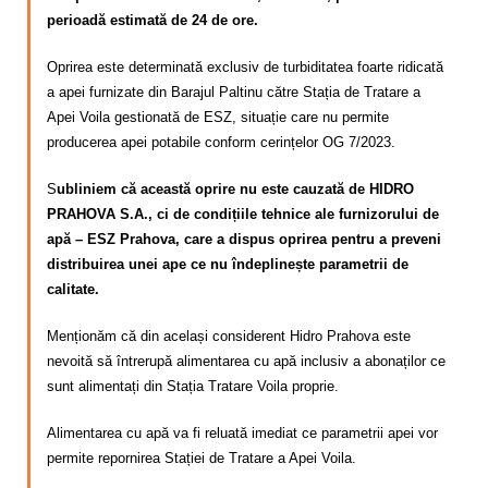
perioadă estimată de 24 de ore.
Oprirea este determinată exclusiv de turbiditatea foarte ridicată
a apei furnizate din Barajul Paltinu către Stația de Tratare a
Apei Voila gestionată de ESZ, situație care nu permite
producerea apei potabile conform cerințelor OG 7/2023.
S
ubliniem că această oprire nu este cauzată de HIDRO
PRAHOVA S.A., ci de condițiile tehnice ale furnizorului de
apă – ESZ Prahova, care a dispus oprirea pentru a preveni
distribuirea unei ape ce nu îndeplinește parametrii de
calitate.
Menționăm că din același considerent Hidro Prahova este
nevoită să întrerupă alimentarea cu apă inclusiv a abonaților ce
sunt alimentați din Stația Tratare Voila proprie.
Alimentarea cu apă va fi reluată imediat ce parametrii apei vor
permite repornirea Stației de Tratare a Apei Voila.