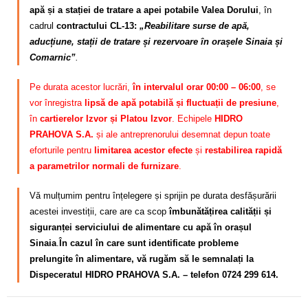
apă și a stației de tratare a apei potabile Valea Dorului
, în
cadrul
contractului CL-13:
„Reabilitare surse de apă,
aducțiune, stații de tratare și rezervoare în orașele Sinaia și
Comarnic”
.
Pe durata acestor lucrări,
în intervalul orar 00:00 – 06:00
, se
vor înregistra
lipsă de apă potabilă și fluctuații de presiune
,
în
cartierelor Izvor și Platou Izvor
. Echipele
HIDRO
PRAHOVA S.A.
și ale antreprenorului desemnat depun toate
eforturile pentru
limitarea acestor efecte
și
restabilirea rapidă
a parametrilor normali de furnizare
.
Vă mulțumim pentru înțelegere și sprijin pe durata desfășurării
acestei investiții, care are ca scop
îmbunătățirea calității și
siguranței serviciului de alimentare cu apă în orașul
Sinaia
.
În cazul în care sunt identificate probleme
prelungite în alimentare, vă rugăm să le semnalați la
Dispeceratul HIDRO PRAHOVA S.A. – telefon 0724 299 614.