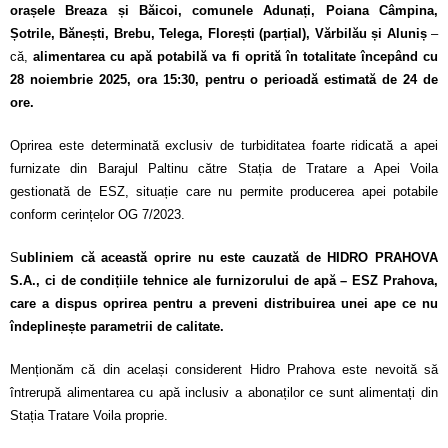
Calitatea apei
orașele Breaza și Băicoi, comunele Adunați, Poiana Câmpina,
Șotrile, Bănești, Brebu, Telega, Florești (parțial), Vărbilău și Aluniș
–
Comunicare
că,
alimentarea cu apă potabilă va fi oprită în totalitate începând cu
28 noiembrie 2025, ora 15:30, pentru o perioadă estimată de 24 de
Contact
ore.
Oprirea este determinată exclusiv de turbiditatea foarte ridicată a apei
furnizate din Barajul Paltinu către Stația de Tratare a Apei Voila
gestionată de ESZ, situație care nu permite producerea apei potabile
conform cerințelor OG 7/2023.
S
ubliniem că această oprire nu este cauzată de HIDRO PRAHOVA
S.A., ci de condițiile tehnice ale furnizorului de apă – ESZ Prahova,
care a dispus oprirea pentru a preveni distribuirea unei ape ce nu
îndeplinește parametrii de calitate.
Menționăm că din același considerent Hidro Prahova este nevoită să
întrerupă alimentarea cu apă inclusiv a abonaților ce sunt alimentați din
Stația Tratare Voila proprie.