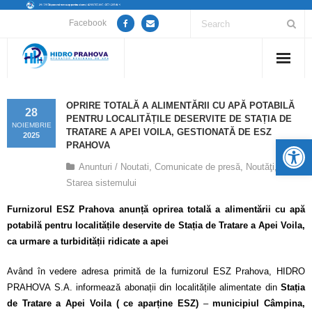
Facebook
Home
OPRIRE TOTALĂ A ALIMENTĂRII CU APĂ POTABILĂ
28
PENTRU LOCALITĂȚILE DESERVITE DE STAȚIA DE
Despre noi
NOIEMBRIE
TRATARE A APEI VOILA, GESTIONATĂ DE ESZ
2025
De
PRAHOVA
Anunțuri lucrări / opriri apă
Anunturi / Noutati
,
Comunicate de presă
,
Noutăţi
,
Starea sistemului
Servicii
Furnizorul ESZ Prahova anunță oprirea totală a alimentării cu apă
Utile
potabilă pentru localitățile deservite de Stația de Tratare a Apei Voila,
ca urmare a turbidității ridicate a apei
Guvernanță Corporativă
Având în vedere adresa primită de la furnizorul ESZ Prahova, HIDRO
Informații de interes public
PRAHOVA S.A. informează abonații din localitățile alimentate din
Stația
de Tratare a Apei Voila ( ce aparține ESZ)
–
municipiul Câmpina,