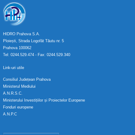
HIDRO Prahova S.A.
Ploiești, Strada Logofăt Tăutu nr. 5
Prahova 100062
Tel: 0244.529.474 - Fax: 0244.529.340
Link-uri utile
Consiliul Județean Prahova
Ministerul Mediului
A.N.R.S.C.
Ministerului Investițiilor și Proiectelor Europene
Fonduri europene
A.N.P.C