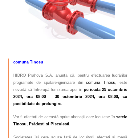
Calitatea apei
Comunicare
Contact
comuna Tinosu
HIDRO Prahova S.A. anunță că, pentru efectuarea lucrărilor
programate de spălare-igienizare din
comuna Tinosu,
este
nevoită să întrerupă furnizarea apei în
perioada 29 octombrie
2024, ora 08:00 – 30 octombrie 2024, ora 08:00, cu
posibilitate de prelungire.
Vor fi afectați de această oprire abonații care locuiesc în
satele
Tinosu, Prădești și Pisculesti.
Societatea își cere scuze față de locuitorii afectați și roagă