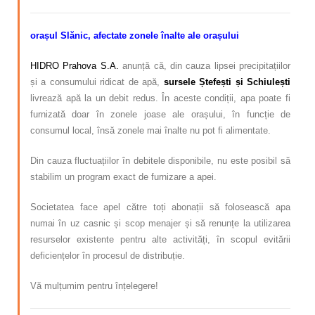
orașul Slănic, afectate zonele înalte ale orașului
HIDRO Prahova S.A.
anunță că, din cauza lipsei precipitațiilor
și a consumului ridicat de apă,
sursele Ștefești și Schiuleșt
i
livrează apă la un debit redus. În aceste condiții, apa poate fi
furnizată doar în zonele joase ale orașului, în funcție de
consumul local, însă zonele mai înalte nu pot fi alimentate.
Din cauza fluctuațiilor în debitele disponibile, nu este posibil să
stabilim un program exact de furnizare a apei.
Societatea face apel către toți abonații să folosească apa
numai în uz casnic și scop menajer și să renunțe la utilizarea
resurselor existente pentru alte activități, în scopul evitării
deficiențelor în procesul de distribuție.
Vă mulțumim pentru înțelegere!