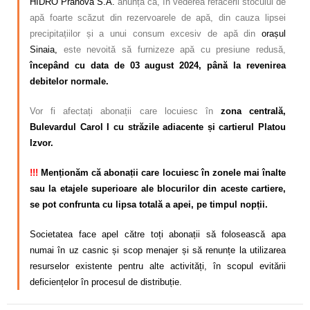
HIDRO Prahova S.A.
anunță că, în vederea refacerii stocului de
apă foarte scăzut din rezervoarele de apă, din cauza lipsei
precipitațiilor și a unui consum excesiv de apă din
orașul
Sinaia,
este nevoită să furnizeze apă cu presiune redusă,
începând cu data de 03 august 2024, până la revenirea
debitelor normale.
Vor fi afectați abonații care locuiesc în
zona centrală,
Bulevardul Carol I cu străzile adiacente și cartierul Platou
Izvor.
!!!
Menționăm că abonații care locuiesc în zonele mai înalte
sau la etajele superioare ale blocurilor din aceste cartiere,
se pot confrunta cu lipsa totală a apei, pe timpul nopții.
Societatea face apel către toți abonații să folosească apa
numai în uz casnic și scop menajer și să renunțe la utilizarea
resurselor existente pentru alte activități, în scopul evitării
deficiențelor în procesul de distribuție.