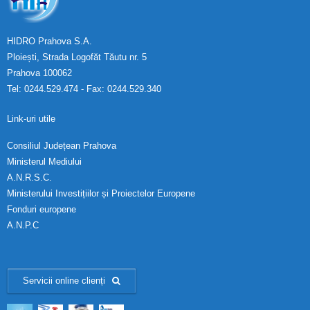
HIDRO Prahova S.A.
Ploiești, Strada Logofăt Tăutu nr. 5
Prahova 100062
Tel: 0244.529.474 - Fax: 0244.529.340
Link-uri utile
Consiliul Județean Prahova
Ministerul Mediului
A.N.R.S.C.
Ministerului Investițiilor și Proiectelor Europene
Fonduri europene
A.N.P.C
Servicii online clienți