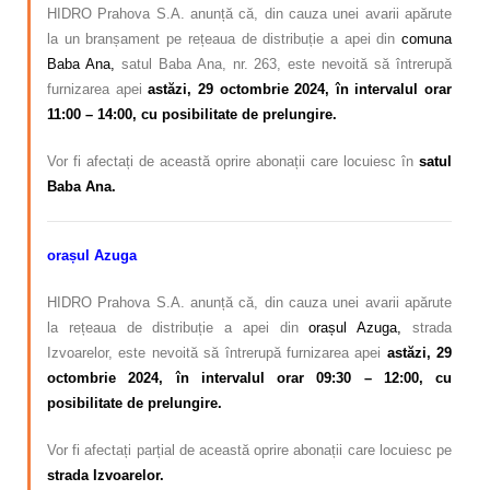
HIDRO Prahova S.A. anunță că, din cauza unei avarii apărute
la un branșament pe rețeaua de distribuție a apei din
comuna
Baba Ana,
satul Baba Ana, nr. 263, este nevoită să întrerupă
furnizarea apei
a
stăzi
,
29 octombrie 2024, în intervalul orar
11:00 – 14:00, cu posibilitate de prelungire.
Vor fi afectați de această oprire abonații care locuiesc în
satul
Baba Ana.
orașul Azuga
HIDRO Prahova S.A. anunță că, din cauza unei avarii apărute
la rețeaua de distribuție a apei din
orașul Azuga,
strada
Izvoarelor, este nevoită să întrerupă furnizarea apei
astăzi, 29
octombrie 2024, în intervalul orar 09:30 – 12:00, cu
posibilitate de prelungire.
Vor fi afectați parțial de această oprire abonații care locuiesc pe
strada Izvoarelor.