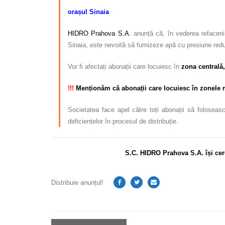
orașul Sinaia
HIDRO Prahova S.A.
anunță că, în vederea refacerii
Sinaia, este nevoită să furnizeze apă cu presiune red
Vor fi afectați abonații care locuiesc în
zona centrală,
!!!
Menționăm că abonații care locuiesc în zonele mai
Societatea face apel către toți abonații să foloseasc
deficiențelor în procesul de distribuție.
S.C. HIDRO Prahova S.A. își cer
Distribuie anunțul!