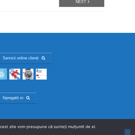
NEXT
Servicii online clienți
fiipregatit.ro
 acest site vom presupune că sunteți mulțumit de el.