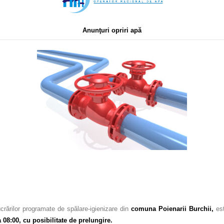
Anunţuri opriri apă
crărilor programate de spălare-igienizare din
c
omuna Poienarii Burchii,
es
08:00, cu posibilitate de prelungire.