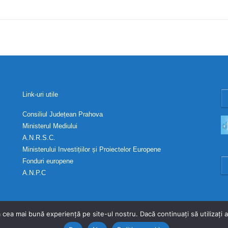
Link-uri utile
Consiliul Județean Prahova
Ministerul Mediului
A.N.R.S.C.
Ministerului Investițiilor și Proiectelor Europene
Fonduri europene
A.N.P.C
 cea mai bună experiență pe site-ul nostru. Dacă continuați să utilizați