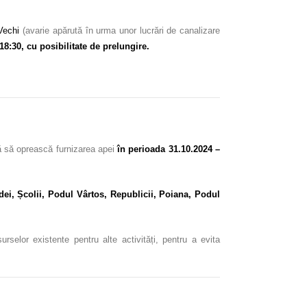
 Vechi
(avarie apărută în urma unor lucrări de canalizare
18:30, cu posibilitate de prelungire.
ă să oprească furnizarea apei
în perioada 31.10.2024 –
ndei, Școlii, Podul Vârtos, Republicii, Poiana, Podul
rselor existente pentru alte activități, pentru a evita