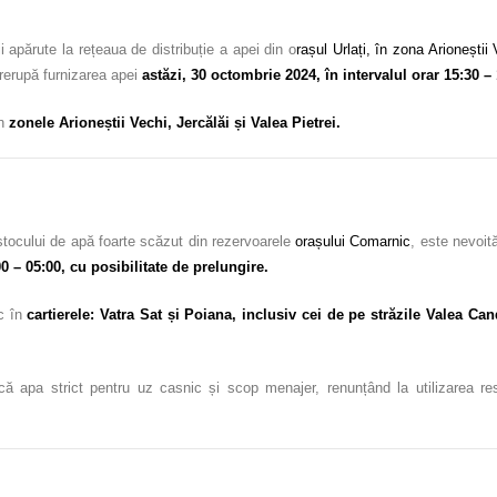
 apărute la rețeaua de distribuție a apei din o
rașul Urlați, în zona Arioneștii
trerupă furnizarea apei
astăzi, 30 octombrie 2024, în intervalul orar 15:30 – 
în
zonele Arioneștii Vechi, Jercălăi și Valea Pietrei.
stocului de apă foarte scăzut din rezervoarele
orașului Comarnic
, este nevoit
00 – 05:00, cu posibilitate de prelungire.
sc în
cartierele: Vatra Sat și Poiana, inclusiv cei de pe străzile Valea Ca
că apa strict pentru uz casnic și scop menajer, renunțând la utilizarea resu