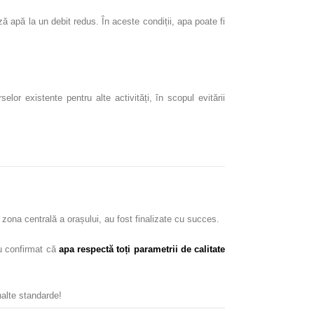
ză apă la un debit redus. În aceste condiții, apa poate fi
or existente pentru alte activități, în scopul evitării
zona centrală a orașului, au fost finalizate cu succes.
au confirmat că
apa respectă toți parametrii de calitate
nalte standarde!