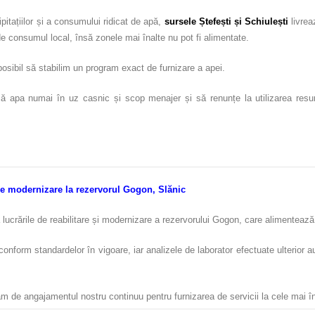
pitațiilor și a consumului ridicat de apă,
sursele Ștefești și Schiuleșt
i
livrea
 de consumul local, însă zonele mai înalte nu pot fi alimentate.
 posibil să stabilim un program exact de furnizare a apei.
ă apa numai în uz casnic și scop menajer și să renunțe la utilizarea resursel
de modernizare la rezervorul Gogon, Slănic
ucrările de reabilitare și modernizare a rezervorului Gogon, care alimentează 
t conform standardelor în vigoare, iar analizele de laborator efectuate ulterior 
m de angajamentul nostru continuu pentru furnizarea de servicii la cele mai î