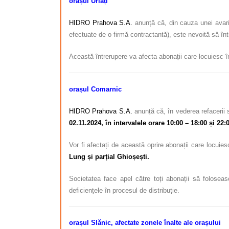
orașul Urlați
HIDRO Prahova S.A.
anunță că, din cauza unei avarii
efectuate de o firmă contractantă), este nevoită să în
Această întrerupere va afecta abonații care locuiesc 
orașul Comarnic
HIDRO Prahova S.A.
anunță că, în vederea refacerii 
02.11.2024, în intervalele orare 10:00 – 18:00 și 22:
Vor fi afectați de această oprire abonații care locuie
Lung și parțial Ghioșești.
Societatea face apel către toți abonații să foloseas
deficiențele în procesul de distribuție.
orașul Slănic, afectate zonele înalte ale orașului