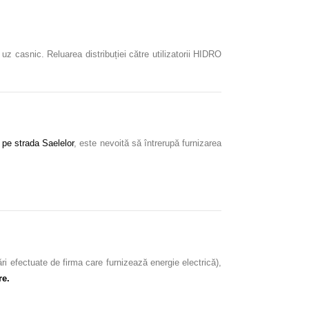
uz casnic. Reluarea distribuției către utilizatorii HIDRO
 pe strada Saelelor
, este nevoită să întrerupă furnizarea
ri efectuate de firma care furnizează energie electrică),
re.