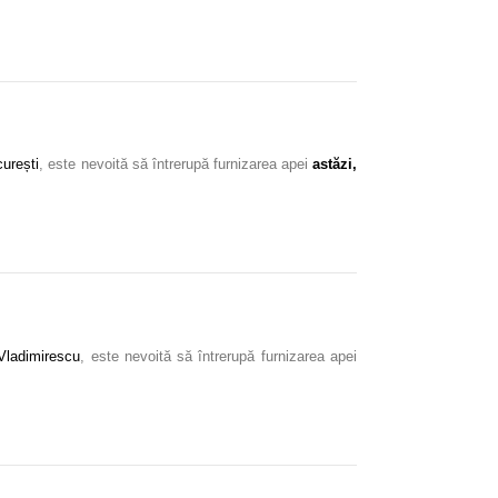
curești
, este nevoită să întrerupă furnizarea apei
astăzi,
 Vladimirescu
, este nevoită să întrerupă furnizarea apei