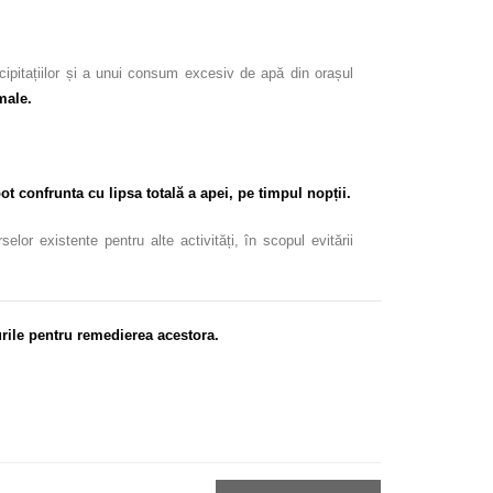
cipitațiilor și a unui consum excesiv de apă din orașul
male.
ot confrunta cu lipsa totală a apei, pe timpul nopții.
or existente pentru alte activități, în scopul evitării
rile pentru remedierea acestora.