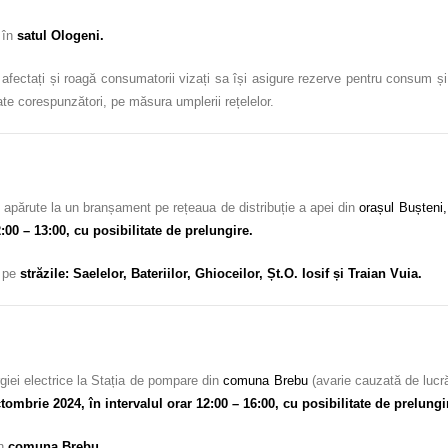
c în
satul Ologeni
.
i afectați și roagă consumatorii vizați sa își asigure rezerve pentru consum și 
ate corespunzători, pe măsura umplerii rețelelor.
 apărute la un branșament pe rețeaua de distribuție a apei din
orașul Bușteni,
:00 – 13:00, cu posibilitate de prelungire.
c pe
străzile: Saelelor, Bateriilor, Ghioceilor, Șt.O. Iosif și Traian Vuia.
giei electrice la Stația de pompare din
comuna Brebu
(avarie cauzată de lucră
ctombrie 2024, în intervalul orar 12:00 – 16:00, cu posibilitate de prelungi
în
comuna Brebu.