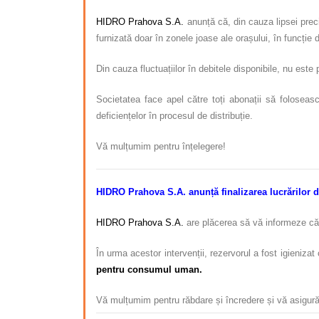
HIDRO Prahova S.A.
anunță că, din cauza lipsei preci
furnizată doar în zonele joase ale orașului, în funcție
Din cauza fluctuațiilor în debitele disponibile, nu este
Societatea face apel către toți abonații să foloseasc
deficiențelor în procesul de distribuție.
Vă mulțumim pentru înțelegere!
HIDRO Prahova S.A. anunță finalizarea lucrărilor 
HIDRO Prahova S.A.
are plăcerea să vă informeze că l
În urma acestor intervenții, rezervorul a fost igieniza
pentru consumul uman.
Vă mulțumim pentru răbdare și încredere și vă asigură