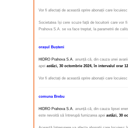
Vor fi afectați de această oprire abonații care locuies
Societatea își cere scuze față de locuitorii care vor f
Prahova S.A. se va face treptat, la parametrii de calit
orașul Bușteni
HIDRO Prahova S.A.
anunță că, din cauza unei avarii
apei
astăzi, 30 octombrie 2024, în intervalul orar 12
Vor fi afectați de această oprire abonații care locuies
comuna Brebu
HIDRO Prahova S.A.
anunță că, din cauza lipsei ener
este nevoită să întrerupă furnizarea apei
astăzi, 30 o
Această întrerupere va afecta abonații care locuiesc 