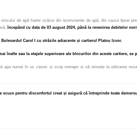
 stocului de apă foarte scăzut din rezervoarele de apă, din cauza lipsei pre
usă,
începând cu data de 03 august 2024, până la revenirea debitelor nor
 Bulevardul Carol I cu străzile adiacente și cartierul Platou Izvor.
 înalte sau la etajele superioare ale blocurilor din aceste cartiere, se p
ă apa numai în uz casnic și scop menajer și să renunțe la utilizarea resursel
e scuze pentru disconfortul creat și asigură că întreprinde toate demersu