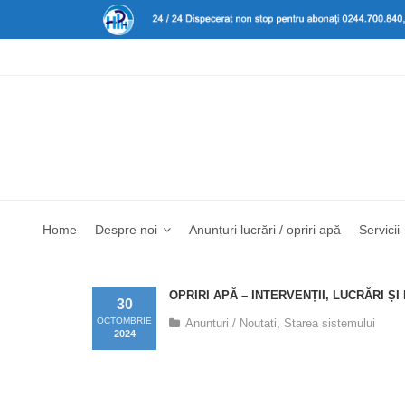
Home
Despre noi
Anunțuri lucrări / opriri apă
Servicii
OPRIRI APĂ – INTERVENȚII, LUCRĂRI Ș
30
OCTOMBRIE
Anunturi / Noutati
,
Starea sistemului
2024