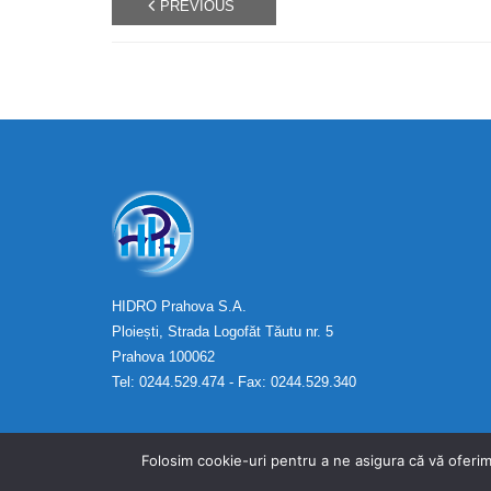
PREVIOUS
HIDRO Prahova S.A.
Ploiești, Strada Logofăt Tăutu nr. 5
Prahova 100062
Tel: 0244.529.474 - Fax: 0244.529.340
Folosim cookie-uri pentru a ne asigura că vă oferim