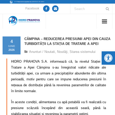
Facebook
Home
CÂMPINA – REDUCEREA PRESIUNII APEI DIN CAUZA
4
TURBIDITĂȚII LA STAȚIA DE TRATARE A APEI
Despre noi
IUNIE
2026
De
Anunturi / Noutati
,
Noutăţi
,
Starea sistemului
Anunțuri lucrări / opriri apă
HIDRO PRAHOVA S.A. informează că, la nivelul Stației de
Tratare a Apei Câmpina s-au înregistrat valori ridicate ale
Servicii
turbidității apei, ca urmare a precipitațiilor abundente din ultima
perioadă, motiv pentru care se impune reducerea presiunii în
Utile
rețeaua de distribuție până la revenirea parametrilor de calitate
în limite normale.
Guvernanță Corporativă
În aceste condiții, alimentarea cu apă potabilă va fi realizată cu
Informații de interes public
presiune scăzută începând din această seară, până la
stabilizarea situației și revenirea la parametrii optimi.