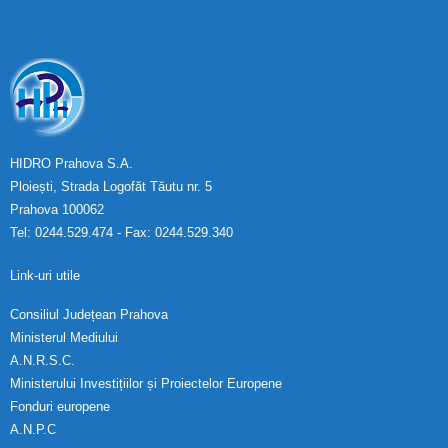
HIDRO Prahova S.A.
Ploiești, Strada Logofăt Tăutu nr. 5
Prahova 100062
Tel: 0244.529.474 - Fax: 0244.529.340
Link-uri utile
Consiliul Județean Prahova
Ministerul Mediului
A.N.R.S.C.
Ministerului Investițiilor și Proiectelor Europene
Fonduri europene
A.N.P.C