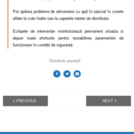
Calitatea apei
Pot apărea probleme de alimentare cu apă în special în zonele
Comunicare
aflate la cote înalte sau la capetele rețelei de distribuție.
Contact
Echipele de intervenție monitorizează permanent situația și
depun toate eforturile pentru restabilirea parametrilor de
funcționare în condiții de siguranță.
Distribuie anunțul!
PREVIOUS
NEXT