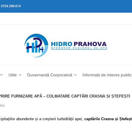
Utile
Guvernanță Corporativă
Informații de interes public
OPRIRE FURNIZARE APĂ – COLMATARE CAPTĂRI CRASNA ȘI ȘTEFEȘTI
lui
țiilor abundente și a creșterii turbidității apei,
captările Crasna și Ștefeșt