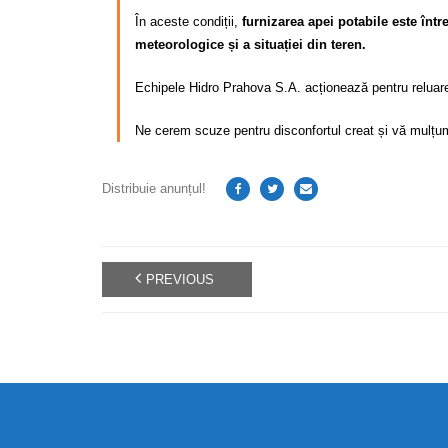
În aceste condiții,
furnizarea apei potabile este între
meteorologice și a situației din teren.
Echipele Hidro Prahova S.A. acționează pentru reluarea
Ne cerem scuze pentru disconfortul creat și vă mulțum
Distribuie anunțul!
PREVIOUS