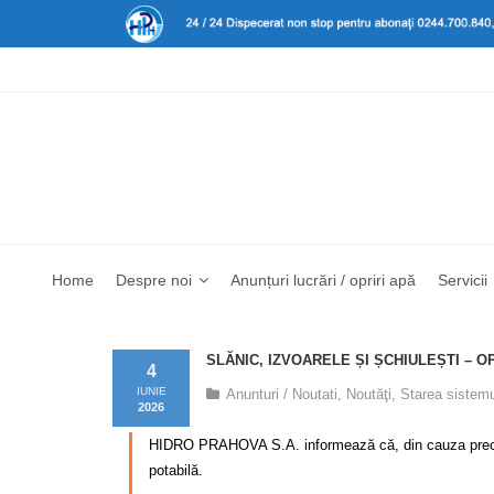
Home
Despre noi
Anunțuri lucrări / opriri apă
Servicii
SLĂNIC, IZVOARELE ȘI ȘCHIULEȘTI – 
4
IUNIE
Anunturi / Noutati
,
Noutăţi
,
Starea sistemu
2026
HIDRO PRAHOVA S.A. informează că, din cauza precipita
potabilă.