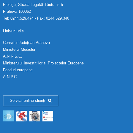
Ploiești, Strada Logofăt Tăutu nr. 5
Prahova 100062
Tel: 0244.529.474 - Fax: 0244.529.340
Link-uri utile
Consiliul Județean Prahova
Ministerul Mediului
A.N.R.S.C.
Ministerului Investițiilor și Proiectelor Europene
Fonduri europene
A.N.P.C
Servicii online clienți