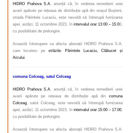
HIDRO Prahova S.A.
anunță că, în vederea remedierii unei
avarii apărute pe rețeaua de distribuție apă din orașul Bușteni,
strada Părintele Lucaciu, este nevoită să întrerupă furnizarea
apei, astăzi, 11 octombrie 2023, în
intervalul orar 13:00 – 15:0
0,
cu posibilitate de prelungire.
Această întrerupere va afecta abonații HIDRO Prahova S.A.
care locuiesc pe
străzile: Părintele Lucaciu, Clăbucet și
Arcului
.
comuna Colceag, satul Colceag
HIDRO Prahova S.A.
anunță că, în vederea remedierii unei
avarii apărute pe rețeaua de distribuție apă din
comuna
Colceag
, satul Colceag, este nevoită să întrerupă furnizarea
apei, astăzi, 11 octombrie 2023, în
intervalul orar 15:00 – 17:00
,
cu posibilitate de prelungire.
Această întrerupere va afecta abonații HIDRO Prahova S.A.