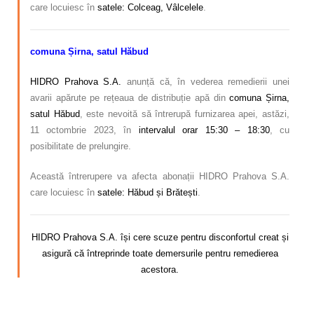
care locuiesc în
satele: Colceag, Vâlcelele
.
comuna Șirna, satul Hăbud
HIDRO Prahova S.A.
anunță că, în vederea remedierii unei
avarii apărute pe rețeaua de distribuție apă din
comuna Șirna,
satul Hăbud
, este nevoită să întrerupă furnizarea apei, astăzi,
11 octombrie 2023, în
intervalul orar 15:30 – 18:30
, cu
posibilitate de prelungire.
Această întrerupere va afecta abonații HIDRO Prahova S.A.
care locuiesc în
satele: Hăbud și Brătești
.
HIDRO Prahova S.A. își cere scuze pentru disconfortul creat și
asigură că întreprinde toate demersurile pentru remedierea
acestora.