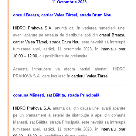
11 Octombrie 2023
Calitatea apei
orașul Breaza, cartier Valea Târsei, strada Drum Nou
Comunicare
HIDRO Prahova S.A.
anunță că, în vederea remedierii unei
Contact
avarii apărute pe rețeaua de distribuție apă din
orașul Breaza,
cartier Valea Târsei, strada Drum Nou
, este nevoită să întrerupă
furnizarea apei, astăzi, 11 octombrie 2023, în
intervalul orar
10:00 – 12:00
, cu posibilitate de prelungire.
Această întrerupere va afecta parțial abonații HIDRO
PRAHOVA S.A. care locuiesc în
cartierul Valea Târsei
.
comuna Mănești, sat Băltița, strada Principală
HIDRO Prahova S.A.
anunță că, din cauza unei avarii apărute
pe un branșament al rețelei de distribuție a apei din comuna
Mănești, sat Băltița, strada Principală, este nevoită să întrerupă
furnizarea apei, astăzi, 11 octombrie 2023, în
intervalul orar