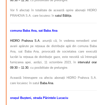
08:30 – 11:30
, cu posibilitate de prelungire.
Vor fi afectați în totalitate de această oprire abonații HIDRO
PRAHOVA S.A. care locuiesc în
satul Băltița
.
comuna Baba Ana, sat Baba Ana
HIDRO Prahova S.A.
anunță că, în vederea remedierii unei
avarii apărute pe rețeaua de distribuție apă din comuna Baba
Ana, sat Baba Ana, provocată de societatea care execută
lucrări la rețeaua de distribuție gaze, este nevoită să întrerupă
furnizarea apei, astăzi, 11 octombrie 2023, în
intervalul orar
09:30 – 11:30
, cu posibilitate de prelungire.
Această întrerupere va afecta abonații HIDRO Prahova S.A.
care locuiesc în satul
Baba Ana
.
orașul Bușteni, strada Părintele Lucaciu