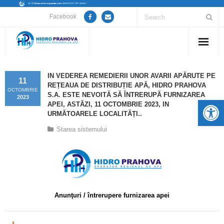
Facebook
Home
IN VEDEREA REMEDIERII UNOR AVARII APĂRUTE PE
11
REȚEAUA DE DISTRIBUȚIE APĂ, HIDRO PRAHOVA
Despre noi
OCTOMBRIE
S.A. ESTE NEVOITĂ SĂ ÎNTRERUPĂ FURNIZAREA
2023
De
APEI, ASTĂZI, 11 OCTOMBRIE 2023, IN
Anunțuri lucrări / opriri apă
URMĂTOARELE LOCALITĂȚI..
Starea sistemului
Servicii
Utile
Guvernanță Corporativă
Anunţuri / întrerupere furnizarea apei
Informații de interes public