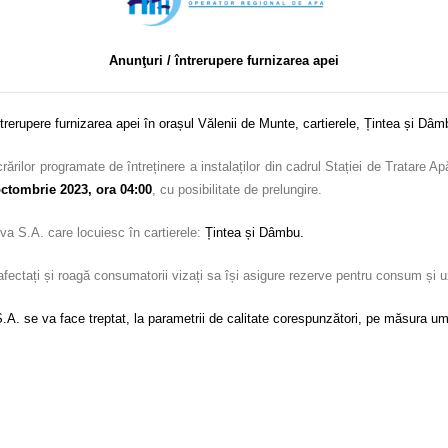
Anunţuri / întrerupere furnizarea apei
ntrerupere furnizarea apei în orașul Vălenii de Munte, cartierele, Țintea și Dâm
ărilor programate de întreținere a instalaților din cadrul Stației de Tratare A
octombrie 2023, ora 04:00
, cu posibilitate de prelungire.
va S.A. care locuiesc în cartierele:
Țintea și Dâmbu.
i afectați și roagă consumatorii vizați sa își asigure rezerve pentru consum și 
.A. se va face treptat, la parametrii de calitate corespunzători, pe măsura umpl