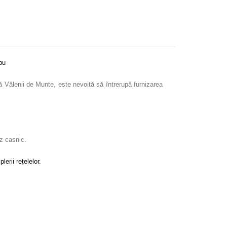
bu
pă Vălenii de Munte, este nevoită să întrerupă furnizarea
uz casnic.
erii rețelelor.