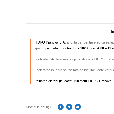
I
HIDRO Prahova S.A.
anunță că, pentru efectuarea lucr
apei în
perioada
10 octombrie 2023, ora 04:00 – 12 
Vor fi afectați de această oprire abonații HIDRO Praho
Societatea își cere scuze față de locuitorii care vor f
Reluarea distribuției către utilizatorii HIDRO Prahova S
Distribuie anunțul!