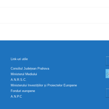
Link-uri utile
Consiliul Județean Prahova
Ministerul Mediului
A.N.R.S.C.
Ministerului Investițiilor și Proiectelor Europene
Fonduri europene
A.N.P.C