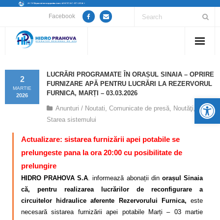
Facebook
Home
LUCRĂRI PROGRAMATE ÎN ORAȘUL SINAIA – OPRIRE
2
FURNIZARE APĂ PENTRU LUCRĂRI LA REZERVORUL
Despre noi
MARTIE
FURNICA, MARȚI – 03.03.2026
2026
De
Anunturi / Noutati
,
Comunicate de presă
,
Noutăţi
,
Anunțuri lucrări / opriri apă
Starea sistemului
Servicii
Actualizare: sistarea furnizării apei potabile se
prelungeste pana la ora 20:00 cu posibilitate de
Utile
prelungire
HIDRO PRAHOVA S.A
. informează abonații din
orașul Sinaia
Guvernanță Corporativă
că, pentru realizarea lucrărilor de reconfigurare a
circuitelor hidraulice aferente Rezervorului Furnica,
este
Informații de interes public
necesară sistarea furnizării apei potabile Marți – 03 martie