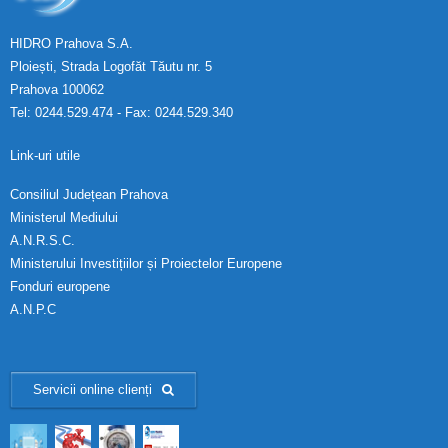
HIDRO Prahova S.A.
Ploiești, Strada Logofăt Tăutu nr. 5
Prahova 100062
Tel: 0244.529.474 - Fax: 0244.529.340
Link-uri utile
Consiliul Județean Prahova
Ministerul Mediului
A.N.R.S.C.
Ministerului Investițiilor și Proiectelor Europene
Fonduri europene
A.N.P.C
Servicii online clienți