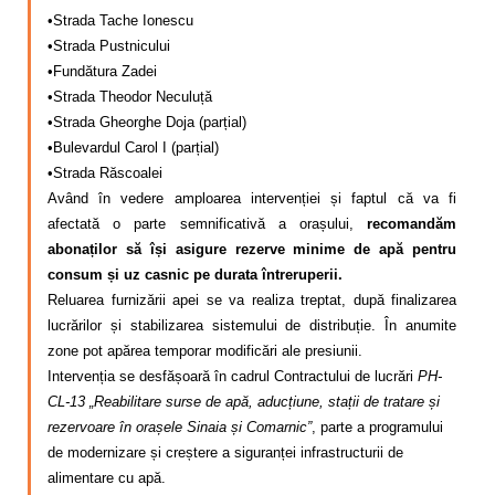
•Strada Tache Ionescu
•Strada Pustnicului
•Fundătura Zadei
•Strada Theodor Neculuță
•Strada Gheorghe Doja (parțial)
•Bulevardul Carol I (parțial)
•Strada Răscoalei
Având în vedere amploarea intervenției și faptul că va fi
afectată o parte semnificativă a orașului,
recomandăm
abonaților să își asigure rezerve minime de apă pentru
consum și uz casnic pe durata întreruperii.
Reluarea furnizării apei se va realiza treptat, după finalizarea
lucrărilor și stabilizarea sistemului de distribuție. În anumite
zone pot apărea temporar modificări ale presiunii.
Intervenția se desfășoară în cadrul Contractului de lucrări
PH-
CL-13 „Reabilitare surse de apă, aducțiune, stații de tratare și
rezervoare în orașele Sinaia și Comarnic”
, parte a programului
de modernizare și creștere a siguranței infrastructurii de
alimentare cu apă.