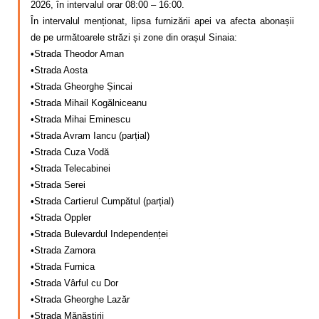
2026, în intervalul orar 08:00 – 16:00.
Calitatea apei
În intervalul menționat, lipsa furnizării apei va afecta abonașii
de pe următoarele străzi și zone din orașul Sinaia:
Comunicare
•Strada Theodor Aman
•Strada Aosta
Contact
•Strada Gheorghe Șincai
•Strada Mihail Kogălniceanu
•Strada Mihai Eminescu
•Strada Avram Iancu (parțial)
•Strada Cuza Vodă
•Strada Telecabinei
•Strada Serei
•Strada Cartierul Cumpătul (parțial)
•Strada Oppler
•Strada Bulevardul Independenței
•Strada Zamora
•Strada Furnica
•Strada Vârful cu Dor
•Strada Gheorghe Lazăr
•Strada Mănăstirii