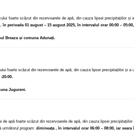
i foarte scăzut din rezervoarele de apă, din cauza lipsei precipitațiilor ș
ă,
în perioada 01 august – 15 august 2025, în intervalul orar 00:00 – 05:00,
șul Breaza și
comuna Adunați.
 foarte scăzut din rezervoarele de apă, din cauza lipsei precipitațiilor și 
 -20:00.
una Jugureni.
ui de apă foarte scăzut din rezervoarele de apă, din cauza lipsei precipitațiil
ă următorul program:
dimineața , în intervalul orar 06:00 – 08:00, iar seara 