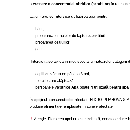
o
creștere a concentrației nitriților (azotiților)
în rețeaua d
Ca urmare,
se interzice utilizarea
apei pentru:
băut;
prepararea formulelor de lapte reconstituit;
prepararea ceaiurilor;
gătit.
Interdicția se aplică în mod special următoarelor categorii 
copiii cu vârsta de până la 3 ani;
femeile care alăptează;
persoanele vârstnice.
Apa poate fi utilizată pentru spă
În sprijinul consumatorilor afectați, HIDRO PRAHOVA S.A. 
produse alimentare, amplasate în zonele afectate.
Atenție: Fierberea apei nu este indicată, deoarece duce la 