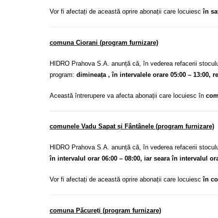
Vor fi afectați de această oprire abonații care locuiesc
în sa
comuna Ciorani (program furnizare)
HIDRO Prahova S.A. anunță că, în vederea refacerii stoculu
program:
dimineața , în intervalele orare 05:00 – 13:00, r
Această întrerupere va afecta abonații care locuiesc în
com
comunele Vadu Sapat și Fântânele (program furnizare)
HIDRO Prahova S.A. anunță că, în vederea refacerii stoculu
în intervalul orar 06:00 – 08:00, iar seara în intervalul or
Vor fi afectați de această oprire abonații care locuiesc
în c
comuna Păcureți (program furnizare)