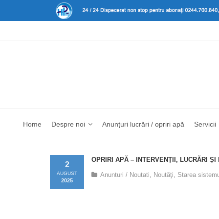
Home
Despre noi
Anunțuri lucrări / opriri apă
Servicii
OPRIRI APĂ – INTERVENȚII, LUCRĂRI ȘI
2
AUGUST
Anunturi / Noutati
,
Noutăţi
,
Starea sistemu
2025