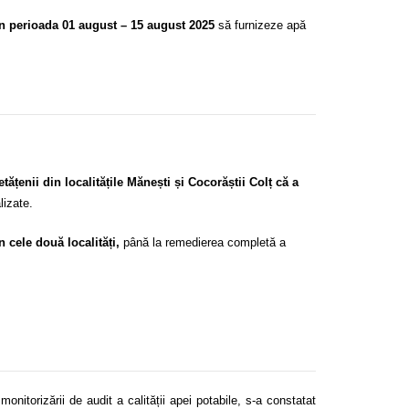
în perioada 01 august – 15 august 2025
să furnizeze apă
enii din localitățile Mănești și Cocorăștii Colț că a
lizate.
cele două localități,
până la remedierea completă a
itorizării de audit a calității apei potabile, s-a constatat