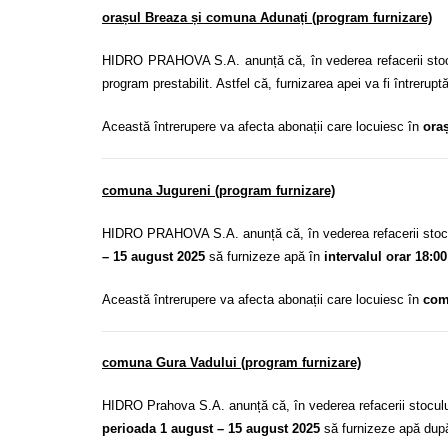
orașul Breaza și comuna Adunați (program furnizare)
HIDRO PRAHOVA S.A. anunță că, în vederea refacerii stoculu
program
prestabilit. Astfel că,
furnizarea apei va fi întrerupt
Această întrerupere va afecta abonații care locuiesc în
ora
comuna Jugureni (program furnizare)
HIDRO PRAHOVA S.A. anunță că, în vederea refacerii stocului
– 15 august 2025
să furnizeze apă în
intervalul orar 18:00
Această întrerupere va afecta abonații care locuiesc în
com
comuna Gura Vadului (program furnizare)
HIDRO Prahova S.A. anunță că,
în vederea refacerii stocul
perioada 1 august – 15 august 2025
să furnizeze apă dup