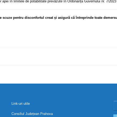
 apei în limitele de potabilitate prevăzute în Ordonanța Guvernului nr. 7/2023
e scuze pentru disconfortul
creat și asigură că întreprinde toate demers
Link-uri utile
Consiliul Județean Prahova