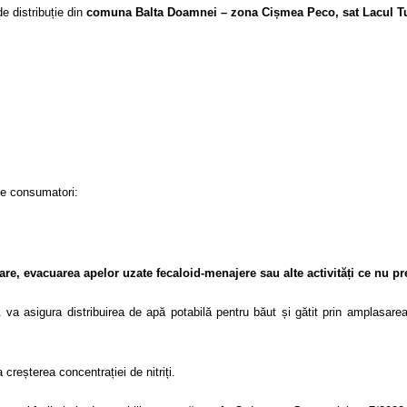
e distribuție din
comuna Balta Doamnei – zona Cișmea Peco, sat Lacul Tu
de consumatori:
lare, evacuarea apelor uzate fecaloid-menajere sau alte activități ce nu p
va asigura distribuirea de apă potabilă pentru băut și gătit prin amplasa
creșterea concentrației de nitriți.