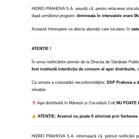
HIDRO PRAHOVA S.A. anunță că, pentru refacerea stocului
după următorul program
: dimineața în intervalele orare 06
Această întrerupere va afecta abonații care locuiesc în
satu
ATENȚIE !
În urma notificărilor primite de la Direcția de Sănătate Pu
fost instituită interdicția de consum al apei distribuite,
c
Ca urmare a constatării neconformităților,
DSP Prahova a di
situației.
Apa distribuită în Mănești și Cocorăștii Colț
NU POATE FI
ATENȚIE: Arsenul nu poate fi eliminat prin fierberea 
HIDRO PRAHOVA S.A. informează că, potrivit notificării prim