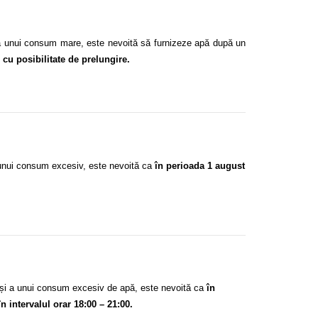
i a unui consum mare,
este nevoită să
furnizeze apă după un
 cu posibilitate de prelungire.
a unui consum excesiv,
este nevoită ca
în perioada 1 august
or și a unui consum excesiv de apă
, este nevoită ca
în
în intervalul orar 18:00 – 21:00.