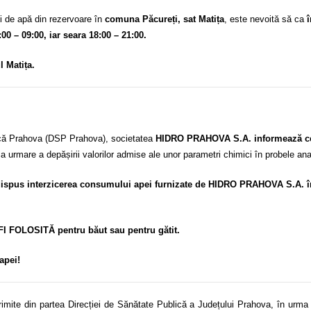
 de apă din rezervoare în
comuna Păcureți, sat Matița
, este nevoită să ca
:00 – 09:00, iar seara 18:00 – 21:00.
l Matița.
blică Prahova (DSP Prahova), societatea
HIDRO PRAHOVA S.A. informează cetăț
a urmare a depășirii valorilor admise ale unor parametri chimici în probele ana
spus interzicerea consumului apei furnizate de HIDRO PRAHOVA S.A. în 
 FOLOSITĂ pentru băut sau pentru gătit.
apei!
ite din partea Direcției de Sănătate Publică a Județului Prahova, în urma mon