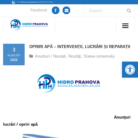
Facebook
Home
OPRIRI APĂ – INTERVENȚII, LUCRĂRI ȘI REPARAȚII
3
Despre noi
AUGUST
Anunturi / Noutati
,
Noutăţi
,
Starea sistemului
2025
De
Anunțuri lucrări / opriri apă
Servicii
Utile
Guvernanță Corporativă
Anunţuri
lucrări / opriri apă
Informații de interes public