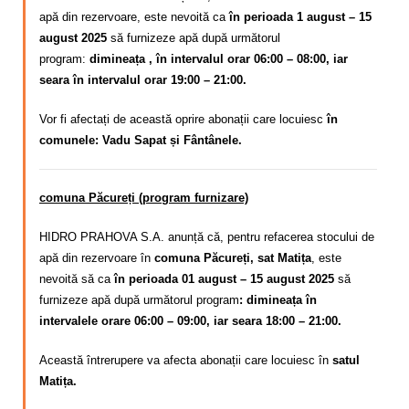
apă din rezervoare, este nevoită ca
în perioada 1 august – 15
august 2025
să furnizeze apă după următorul
program:
dimineața , în intervalul orar 06:00 – 08:00, iar
seara în intervalul orar 19:00 – 21:00.
Vor fi afectați de această oprire abonații care locuiesc
în
comunele: Vadu Sapat și Fântânele.
comuna Păcureți (program furnizare)
HIDRO PRAHOVA S.A. anunță că, pentru refacerea stocului de
apă din rezervoare în
comuna Păcureți, sat Matița
, este
nevoită să ca
în perioada 01 august – 15 august 2025
să
furnizeze apă după următorul program
: dimineața în
intervalele orare 06:00 – 09:00, iar seara 18:00 – 21:00.
Această întrerupere va afecta abonații care locuiesc în
satul
Matița.