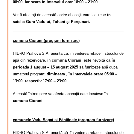
08:00, iar seara în intervalul orar 18:00 – 21:00.
Vor fi afectați de această oprire abonații care locuiesc
în
satele: Gura Vadului, Tohani și Perșunari.
comuna Ciorani (program furnizare)
HIDRO Prahova S.A. anunță că, în vederea refacerii stocului de
apă din rezervoare, în
comuna Ciorani
, este nevoită ca
în
perioada 1 august – 15 august 2025
să furnizeze apă după
următorul program:
dimineața , în intervalele orare 05:00 –
13:00, respectiv 17:00 – 23:00.
Această întrerupere va afecta abonații care locuiesc în
comuna Ciorani
.
comunele Vadu Sapat și Fântânele (program furnizare)
HIDRO Prahova S.A. anunță că, în vederea refacerii stocului de