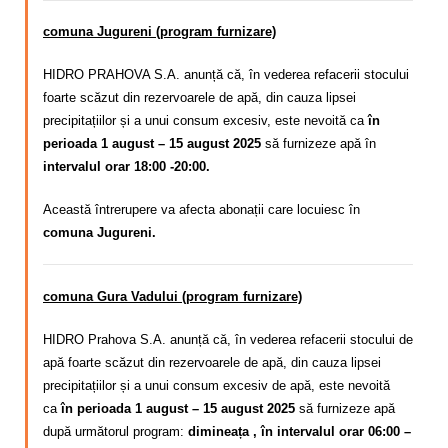
comuna Jugureni (program furnizare)
HIDRO PRAHOVA S.A. anunță că, în vederea refacerii stocului
foarte scăzut din rezervoarele de apă, din cauza lipsei
precipitațiilor și a unui consum excesiv,
este nevoită ca
în
perioada 1 august – 15 august 2025
să furnizeze apă în
intervalul orar 18:00 -20:00.
Această întrerupere va afecta abonații care locuiesc în
comuna Jugureni.
comuna Gura Vadului (program furnizare)
HIDRO Prahova S.A. anunță că,
în vederea refacerii stocului de
apă foarte scăzut din rezervoarele de apă, din cauza lipsei
precipitațiilor și a unui consum excesiv de apă
, este nevoită
ca
în perioada 1 august – 15 august 2025
să furnizeze apă
după următorul program:
dimineața , în intervalul orar 06:00 –