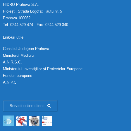
HIDRO Prahova S.A.
Ploiești, Strada Logofăt Tăutu nr. 5
Prahova 100062
Tel: 0244.529.474 - Fax: 0244.529.340
Link-uri utile
Consiliul Județean Prahova
Ministerul Mediului
A.N.R.S.C.
Ministerului Investițiilor și Proiectelor Europene
Fonduri europene
A.N.P.C
Servicii online clienți