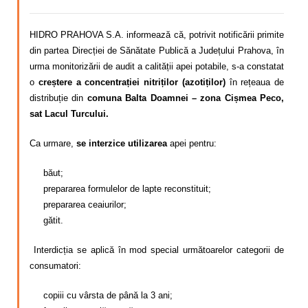
HIDRO PRAHOVA S.A. informează că, potrivit notificării primite
din partea Direcției de Sănătate Publică a Județului Prahova, în
urma monitorizării de audit a calității apei potabile, s-a constatat
o
creștere a concentrației nitriților (azotiților)
în rețeaua de
distribuție din
comuna Balta Doamnei – zona Cișmea Peco,
sat Lacul Turcului.
Ca urmare,
se interzice utilizarea
apei pentru:
băut;
prepararea formulelor de lapte reconstituit;
prepararea ceaiurilor;
gătit.
Interdicția se aplică în mod special următoarelor categorii de
consumatori:
copiii cu vârsta de până la 3 ani;