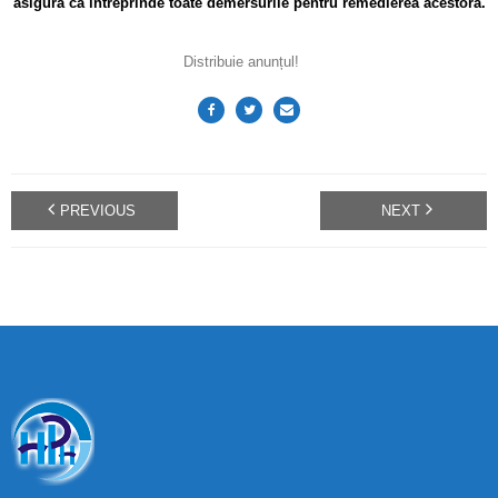
asigură că întreprinde toate demersurile pentru remedierea acestora.
Distribuie anunțul!
PREVIOUS
NEXT