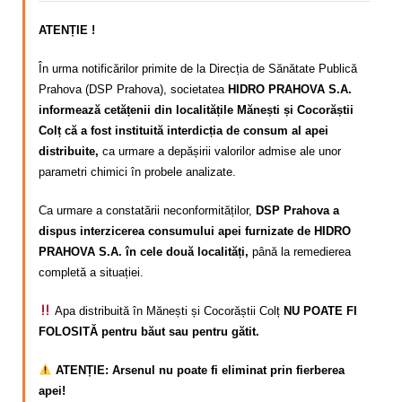
ATENȚIE !
În urma notificărilor primite de la Direcția de Sănătate Publică
Prahova (DSP Prahova), societatea
HIDRO PRAHOVA S.A.
informează cetățenii din localitățile Mănești și Cocorăștii
Colț că a fost instituită interdicția de consum al apei
distribuite,
ca urmare a depășirii valorilor admise ale unor
parametri chimici în probele analizate.
Ca urmare a constatării neconformităților,
DSP Prahova a
dispus interzicerea consumului apei furnizate de HIDRO
PRAHOVA S.A. în cele două localități,
până la remedierea
completă a situației.
Apa distribuită în Mănești și Cocorăștii Colț
NU POATE FI
FOLOSITĂ pentru băut sau pentru gătit.
ATENȚIE: Arsenul nu poate fi eliminat prin fierberea
apei!