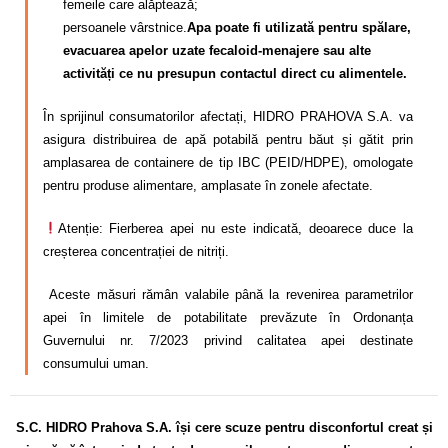
femeile care alăptează;
persoanele vârstnice.
Apa poate fi utilizată pentru spălare,
evacuarea apelor uzate fecaloid-menajere sau alte
activități ce nu presupun contactul direct cu alimentele.
În sprijinul consumatorilor afectați, HIDRO PRAHOVA S.A. va
asigura distribuirea de apă potabilă pentru băut și gătit prin
amplasarea de containere de tip IBC (PEID/HDPE), omologate
pentru produse alimentare, amplasate în zonele afectate.
Atenție: Fierberea apei nu este indicată, deoarece duce la
creșterea concentrației de nitriți.
Aceste măsuri rămân valabile până la revenirea parametrilor
apei în limitele de potabilitate prevăzute în Ordonanța
Guvernului nr. 7/2023 privind calitatea apei destinate
consumului uman.
S.C. HIDRO Prahova S.A. își cere scuze pentru disconfortul
creat și