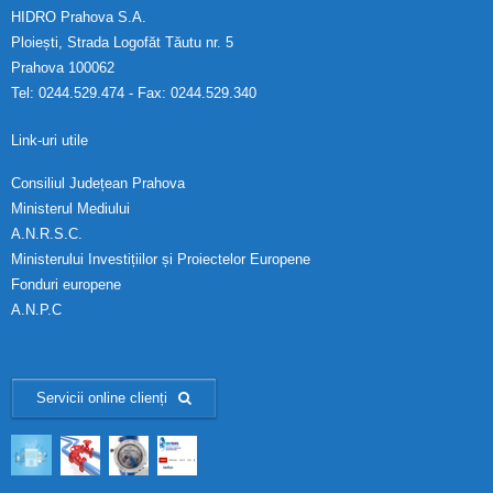
HIDRO Prahova S.A.
Ploiești, Strada Logofăt Tăutu nr. 5
Prahova 100062
Tel: 0244.529.474 - Fax: 0244.529.340
Link-uri utile
Consiliul Județean Prahova
Ministerul Mediului
A.N.R.S.C.
Ministerului Investițiilor și Proiectelor Europene
Fonduri europene
A.N.P.C
Servicii online clienți