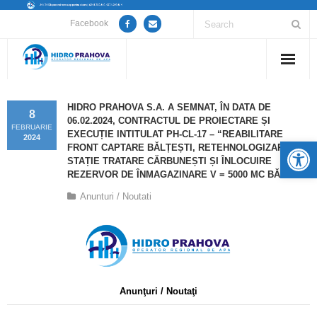
Facebook
Home
HIDRO PRAHOVA S.A. A SEMNAT, ÎN DATA DE
8
06.02.2024, CONTRACTUL DE PROIECTARE ȘI
Despre noi
FEBRUARIE
EXECUȚIE INTITULAT PH-CL-17 – “REABILITARE
2024
De
FRONT CAPTARE BĂLȚEȘTI, RETEHNOLOGIZARE
Anunțuri lucrări / opriri apă
STAȚIE TRATARE CĂRBUNEȘTI ȘI ÎNLOCUIRE
REZERVOR DE ÎNMAGAZINARE V = 5000 MC BĂICOI”.
Servicii
Anunturi / Noutati
Utile
Guvernanță Corporativă
Informații de interes public
Anunţuri / Noutaţi