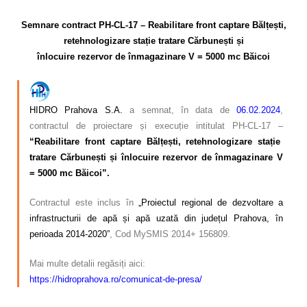
Calitatea apei
–
Semnare contract PH-CL-17 – Reabilitare front captare Bălțești,
Comunicare
retehnologizare stație tratare Cărbunești și
înlocuire rezervor de înmagazinare V = 5000 mc Băicoi
Contact
–
HIDRO Prahova S.A.
a semnat, în data de
06.02.2024
,
contractul de proiectare și execuție intitulat PH-CL-17 –
“Reabilitare front captare Bălțești, retehnologizare stație
tratare Cărbunești și înlocuire rezervor de înmagazinare V
= 5000 mc Băicoi”.
Contractul este inclus în
„Proiectul regional de dezvoltare a
infrastructurii de apă și apă uzată din județul Prahova, în
perioada 2014-2020”
, Cod MySMIS 2014+ 156809.
Mai multe detalii regăsiți aici:
https://hidroprahova.ro/comunicat-de-presa/