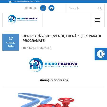
Facebook
Home
OPRIRI APĂ – INTERVENȚII, LUCRĂRI ȘI REPARAȚII
17
PROGRAMATE
Despre noi
APRILIE
2024
De
Starea sistemului
Anunțuri lucrări / opriri apă
Servicii
Utile
Anunţuri opriri apă
Guvernanță Corporativă
Informații de interes public