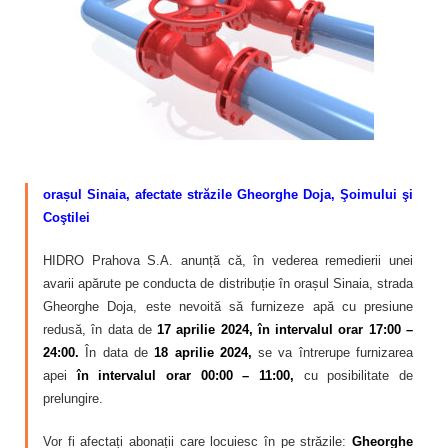
Calitatea apei
Comunicare
Contact
–
orașul Sinaia, afectate străzile Gheorghe Doja, Şoimului şi
Coştilei
HIDRO Prahova S.A. anunță că, în vederea remedierii unei
avarii apărute pe conducta de distribuție în orașul Sinaia, strada
Gheorghe Doja, este nevoită să furnizeze apă cu presiune
redusă, în data de
17 aprilie 2024, în intervalul orar 17:00 –
24:00.
În data de
18 aprilie 2024,
se va întrerupe furnizarea
apei
în intervalul orar 00:00 – 11:00,
cu posibilitate de
prelungire.
Vor fi afectați abonații care locuiesc în pe străzile:
Gheorghe