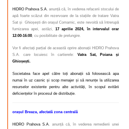
HIDRO Prahova S.A.
anunță că, în vederea refacerii stocului de
apă foarte scăzut din rezervoare de la stațiile de tratare Vatra
Sat și Ghioșești din orașul Comarnic, este nevoită să întrerupă
furnizarea apei, astăzi,
17 aprilie
2024, în intervalul orar
12:00-16:00
, cu posibilitate de prelungire.
Vor fi afectați parțial de această oprire abonații HIDRO Prahova
S.A. care locuiesc în cartierele:
Vatra Sat, Poiana și
Ghioșești.
Societatea face apel către toți abonații să folosească apa
numai în uz casnic și scop menajer și să renunțe la utilizarea
resurselor existente pentru alte activități, în scopul evitării
deficiențelor în procesul de distribuție.
orașul Breaza, afectată zona centrală
HIDRO Prahova S.A.
anunță că, în vederea remedierii unei