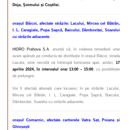
Doja, Şoimului şi Coştilei.
orașul Băicoi, afectate
străzile: Lacului, Mircea cel Bătrân,
I. L. Caragiale, Popa Șapcă, Baicului, Dâmboviței, Soarelui
cu străzile adiacente
HIDRO Prahova S.A.
anunță că, în vederea remedierii unei
avarii apărute pe conducta de distribuție în orașul Băicoi, strada
Lacului, este nevoită să întrerupă furnizarea apei, astăzi,
17
aprilie 2024, în intervalul orar 13:00 – 15:00
, cu posibilitate
de prelungire.
Vor fi afectați abonații care locuiesc în pe străzile: Lacului,
Mircea cel Bătrân, I. L. Caragiale, Popa Șapcă, Baicului,
Dâmboviței, Soarelui cu străzile adiacente.
orașul Comarnic, afectate cartierele Vatra Sat, Poiana și
Ghioșești