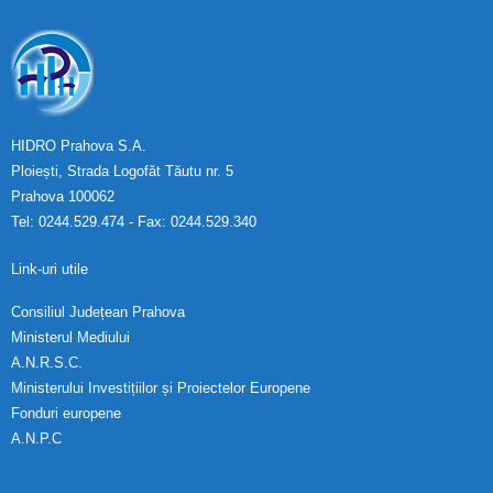
HIDRO Prahova S.A.
Ploiești, Strada Logofăt Tăutu nr. 5
Prahova 100062
Tel: 0244.529.474 - Fax: 0244.529.340
Link-uri utile
Consiliul Județean Prahova
Ministerul Mediului
A.N.R.S.C.
Ministerului Investițiilor și Proiectelor Europene
Fonduri europene
A.N.P.C