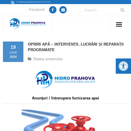
Facebook
Home
OPRIRI APĂ – INTERVENȚII, LUCRĂRI ȘI REPARAȚII
19
PROGRAMATE
Despre noi
IUNIE
2024
De
Starea sistemului
Anunțuri lucrări / opriri apă
Servicii
Utile
Anunţuri / întrerupere furnizarea apei
Guvernanță Corporativă
Informații de interes public