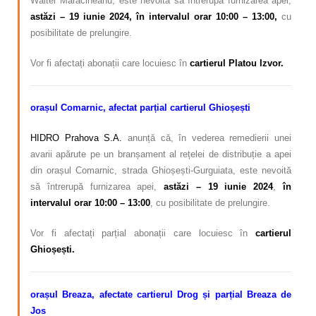
Walter Mărăcineanu, este nevoită să întrerupă furnizarea apei,
astăzi – 19 iunie 2024, în intervalul orar 10:00 – 13:00,
cu
posibilitate de prelungire.
Vor fi afectați abonații care locuiesc în
cartierul Platou Izvor.
orașul Comarnic, afectat parțial
cartierul Ghioșești
HIDRO Prahova S.A.
anunță că, în vederea remedierii unei
avarii apărute pe un branșament al rețelei de distribuție a apei
din orașul Comarnic, strada Ghioșești-Gurguiata, este nevoită
să întrerupă furnizarea apei,
astăzi – 19 iunie 2024
,
în
intervalul orar 10:00 – 13
:00
, cu posibilitate de prelungire.
Vor fi afectați parțial abonații care locuiesc în
cartierul
Ghioșești.
orașul Breaza, afectate
cartierul Drog și parțial Breaza de
Jos