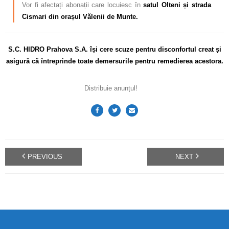
Vor fi afectați abonații care locuiesc în
satul Olteni și strada
Cismari din orașul Vălenii de Munte.
S.C. HIDRO Prahova S.A. își cere scuze pentru disconfortul creat și
asigură că întreprinde toate demersurile pentru remedierea acestora.
Distribuie anunțul!
PREVIOUS
NEXT