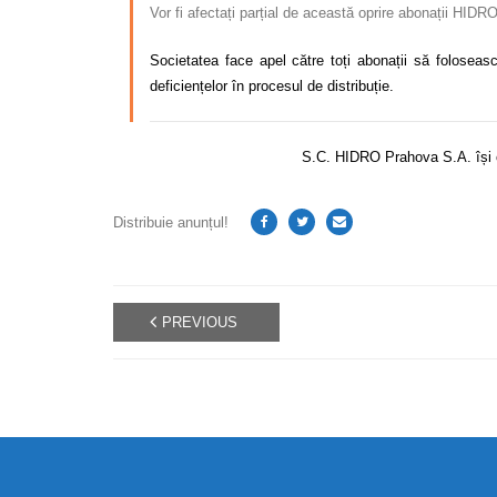
Vor fi afectați parțial de această oprire abonații HIDR
Societatea face apel către toți abonații să foloseasc
deficiențelor în procesul de distribuție.
S.C. HIDRO Prahova S.A. își ce
Distribuie anunțul!
PREVIOUS