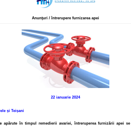
Anunţuri / întrerupere furnizarea apei
22 ianuarie 2024
ele și Teișani
apărute în timpul remedierii avariei, întreruperea furnizării apei se