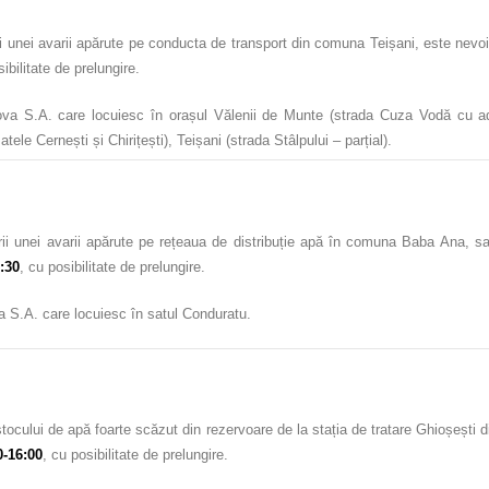
unei avarii apărute pe conducta de transport din comuna Teișani, este nevoit
sibilitate de prelungire.
va S.A. care locuiesc în orașul Vălenii de Munte (strada Cuza Vodă cu ad
tele Cernești și Chirițești), Teișani (strada Stâlpului – parțial).
 unei avarii apărute pe rețeaua de distribuție apă în comuna Baba Ana, sat
5:30
, cu posibilitate de prelungire.
 S.A. care locuiesc în satul Conduratu.
tocului de apă foarte scăzut din rezervoare de la stația de tratare Ghioșești 
0-16:00
, cu posibilitate de prelungire.