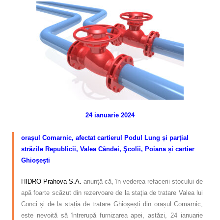
Calitatea apei
Comunicare
Contact
24 ianuarie 2024
–
orașul Comarnic, afectat
cartierul Podul Lung și parțial
străzile Republicii, Valea Cândei, Şcolii, Poiana și cartier
Ghioșești
HIDRO Prahova S.A.
anunță că, în vederea refacerii stocului de
apă foarte scăzut din rezervoare de la stația de tratare Valea lui
Conci și de la stația de tratare Ghioșești din orașul Comarnic,
este nevoită să întrerupă furnizarea apei, astăzi, 24 ianuarie