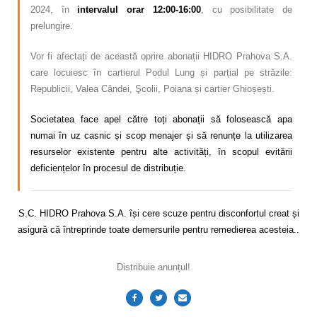
2024, în
intervalul orar 12:00-16:00
, cu posibilitate de
prelungire.
Vor fi afectați de această oprire abonații HIDRO Prahova S.A.
care locuiesc în cartierul Podul Lung și parțial pe străzile:
Republicii, Valea Cândei, Şcolii, Poiana și cartier Ghioșești.
Societatea face apel către toți abonații să folosească apa
numai în uz casnic și scop menajer și să renunțe la utilizarea
resurselor existente pentru alte activități, în scopul evitării
deficiențelor în procesul de distribuție.
S.C. HIDRO Prahova S.A. își cere scuze pentru disconfortul creat și
asigură că întreprinde toate demersurile pentru remedierea acesteia..
Distribuie anunțul!