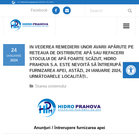
Facebook
Home
IN VEDEREA REMEDIERII UNOR AVARII APĂRUTE PE
24
REȚEAUA DE DISTRIBUȚIE APĂ SAU REFACERII
Despre noi
IANUARIE
STOCULUI DE APĂ FOARTE SCĂZUT, HIDRO
2024
De
PRAHOVA S.A. ESTE NEVOITĂ SĂ ÎNTRERUPĂ
Anunțuri lucrări / opriri apă
FURNIZAREA APEI, ASTĂZI, 24 IANUARIE 2024, ÎN
URMĂTOARELE LOCALITĂȚI..
Servicii
Starea sistemului
Utile
Guvernanță Corporativă
Informații de interes public
Anunţuri / întrerupere furnizarea apei