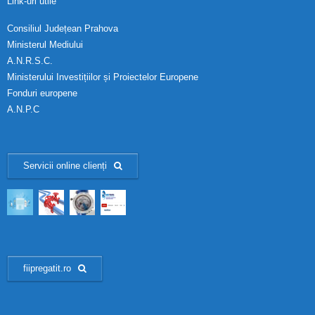
Link-uri utile
Consiliul Județean Prahova
Ministerul Mediului
A.N.R.S.C.
Ministerului Investițiilor și Proiectelor Europene
Fonduri europene
A.N.P.C
Servicii online clienți
fiipregatit.ro