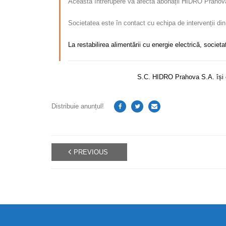
Această întrerupere va afecta abonații HIDRO Prahova S
Societatea este în contact cu echipa de intervenții din 
La restabilirea alimentării cu energie electrică, socie
S.C. HIDRO Prahova S.A. își ce
Distribuie anunțul!
PREVIOUS