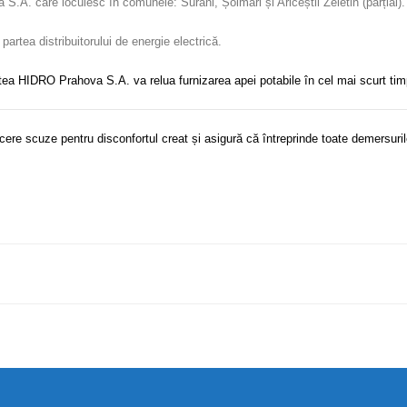
.A. care locuiesc în comunele: Surani, Șoimari și Ariceștii Zeletin (parțial).
partea distribuitorului de energie electrică.
tatea HIDRO Prahova S.A. va relua furnizarea apei potabile în cel mai scurt tim
re scuze pentru disconfortul creat și asigură că întreprinde toate demersuri