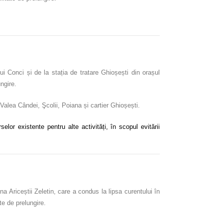
ui Conci și de la stația de tratare Ghioșești din orașul
ungire.
 Valea Cândei, Şcolii, Poiana și cartier Ghioșești.
or existente pentru alte activități, în scopul evitării
a Ariceștii Zeletin, care a condus la lipsa curentului în
ate de prelungire.