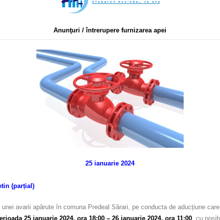
Anunţuri / întrerupere furnizarea apei
25 ianuarie 2024
in (parțial)
 unei avarii apărute în comuna Predeal Sărari, pe conducta de aducțiune care a
erioada 25 ianuarie 2024, ora 18:00 – 26 ianuarie 2024, ora 11:00
, cu posib