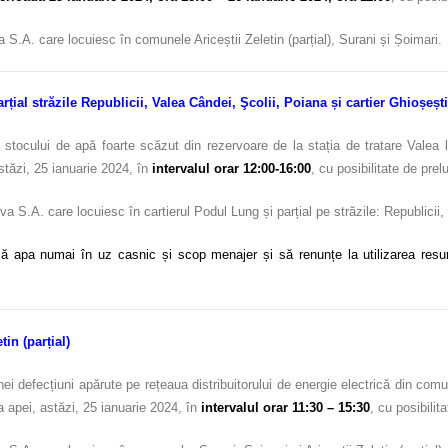
.A. care locuiesc în comunele Ariceștii Zeletin (parțial), Surani și Șoimari.
rțial străzile Republicii, Valea Cândei, Şcolii, Poiana și cartier Ghioșești
stocului de apă foarte scăzut din rezervoare de la stația de tratare Valea l
stăzi, 25 ianuarie 2024, în
intervalul orar 12:00-16:00
, cu posibilitate de prel
a S.A. care locuiesc în cartierul Podul Lung și parțial pe străzile: Republicii,
ă apa numai în uz casnic și scop menajer și să renunțe la utilizarea resursel
in (parțial)
 defecțiuni apărute pe rețeaua distribuitorului de energie electrică din comun
a apei, astăzi, 25 ianuarie 2024, în
intervalul orar 11:30 – 15:30
, cu posibilit