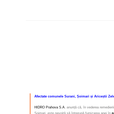
–
Afectate comunele Surani, Șoimari și Ariceștii Zelet
HIDRO Prahova S.A.
anunță că, în vederea remedierii
Șoimari, este nevoită să întrerupă furnizarea apei în
p