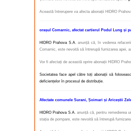
Această întrerupere va afecta abonații HIDRO Prahova S
orașul Comarnic, afectat
cartierul Podul Lung și pa
HIDRO Prahova S.A.
anunță că, în vederea refacerii 
Comarnic, este nevoită să întrerupă furnizarea apei, a
Vor fi afectați de această oprire abonații HIDRO Prahov
Societatea face apel către toți abonații să foloseasc
deficiențelor în procesul de distribuție.
Afectate comunele Surani, Șoimari și Ariceștii Zelet
HIDRO Prahova S.A.
anunță că, pentru remedierea unei
stația de pompare, este nevoită să întrerupă furnizare