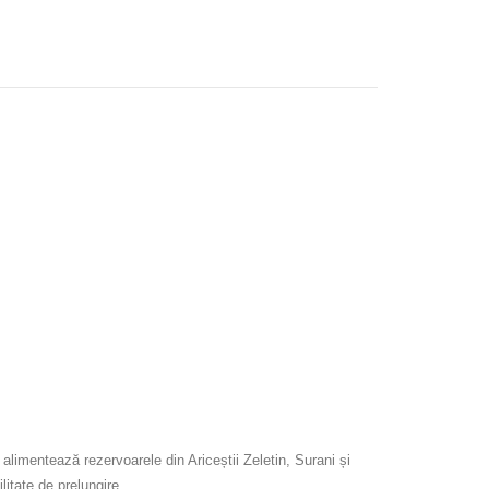
limentează rezervoarele din Ariceștii Zeletin, Surani și
ilitate de prelungire.