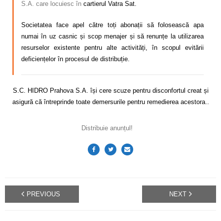
S.A. care locuiesc în
cartierul Vatra Sat.
Societatea face apel către toți abonații să folosească apa
numai în uz casnic și scop menajer și să renunțe la utilizarea
resurselor existente pentru alte activități, în scopul evitării
deficiențelor în procesul de distribuție.
S.C. HIDRO Prahova S.A. își cere scuze pentru disconfortul creat și
asigură că întreprinde toate demersurile pentru remedierea acestora..
Distribuie anunțul!
PREVIOUS
NEXT