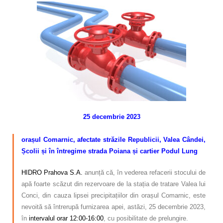
Calitatea apei
Comunicare
Contact
25 decembrie 2023
–
orașul Comarnic, afectate
străzile Republicii, Valea Cândei,
Școlii și în întregime strada Poiana și cartier Podul Lung
HIDRO Prahova S.A.
anunță că, în vederea refacerii stocului de
apă foarte scăzut din rezervoare de la stația de tratare Valea lui
Conci, din cauza lipsei precipitațiilor din orașul Comarnic, este
nevoită să întrerupă furnizarea apei, astăzi, 25 decembrie 2023,
în
intervalul orar 12:00-16:00
, cu posibilitate de prelungire.