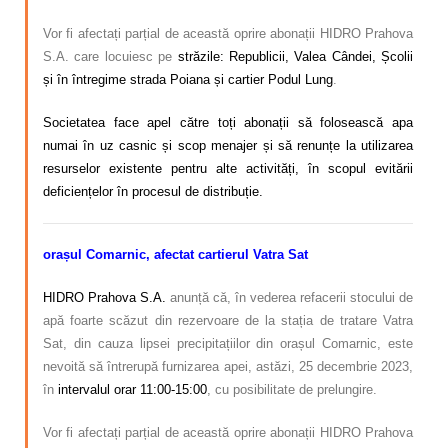
Vor fi afectați parțial de această oprire abonații HIDRO Prahova
S.A. care locuiesc pe
străzile: Republicii, Valea Cândei, Școlii
și în întregime strada Poiana și cartier Podul Lung
.
Societatea face apel către toți abonații să folosească apa
numai în uz casnic și scop menajer și să renunțe la utilizarea
resurselor existente pentru alte activități, în scopul evitării
deficiențelor în procesul de distribuție.
orașul Comarnic, afectat cartierul Vatra Sat
HIDRO Prahova S.A.
anunță că, în vederea refacerii stocului de
apă foarte scăzut din rezervoare de la stația de tratare Vatra
Sat, din cauza lipsei precipitațiilor din orașul Comarnic, este
nevoită să întrerupă furnizarea apei, astăzi, 25 decembrie 2023,
în
intervalul orar 11:00-15:00
, cu posibilitate de prelungire.
Vor fi afectați parțial de această oprire abonații HIDRO Prahova