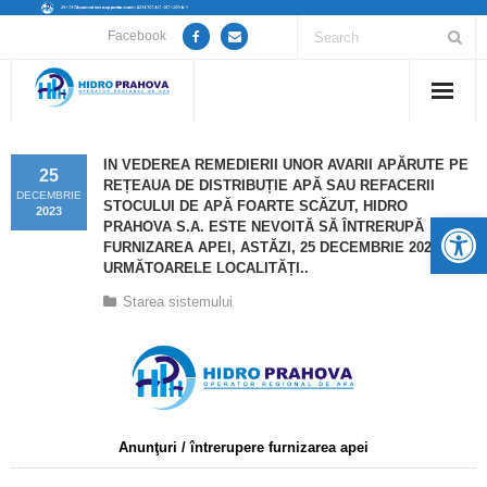
Facebook
Home
IN VEDEREA REMEDIERII UNOR AVARII APĂRUTE PE
25
REȚEAUA DE DISTRIBUȚIE APĂ SAU REFACERII
Despre noi
DECEMBRIE
STOCULUI DE APĂ FOARTE SCĂZUT, HIDRO
2023
De
PRAHOVA S.A. ESTE NEVOITĂ SĂ ÎNTRERUPĂ
Anunțuri lucrări / opriri apă
FURNIZAREA APEI, ASTĂZI, 25 DECEMBRIE 2023, ÎN
URMĂTOARELE LOCALITĂȚI..
Servicii
Starea sistemului
Utile
Guvernanță Corporativă
Informații de interes public
Anunţuri / întrerupere furnizarea apei