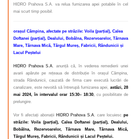
HIDRO Prahova S.A. va relua furnizarea apei potabile în cel
mai scurt timp posibil.
orașul Câmpina, afectate pe străzile: Voila (parțial), Calea
Doftanei (parțial), Dealului, Bobâlna, Rezervoarelor, Târnava
Mare, Târnava Mică, Târgul Mureș, Fabricii, Rândunicii și
Lacul Peștelui
HIDRO Prahova S.A.
anunță că, în vederea remedierii unei
avarii apărute pe rețeaua de distribuție în orașul Câmpina,
strada Rândunicii,
cauzată de firma care execută lucrări de
canalizare,
este nevoită să întrerupă furnizarea apei,
astăzi, 28
mai 2024, în intervalul orar 15:30– 18:30
,
cu posibilitate de
prelungire.
Vor fi afectați abonații
HIDRO Prahova S.A.
care locuiesc
pe
străzile: Voila (parțial), Calea Doftanei (parțial), Dealului,
Bobâlna, Rezervoarelor, Târnava Mare, Târnava Mică,
Târgul Mureș, Fabricii, Rândunicii și Lacul Peștelui.