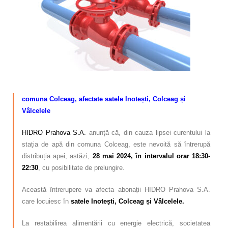
Calitatea apei
Comunicare
Contact
–
comuna Colceag, afectate satele Inotești, Colceag și
Vâlcelele
HIDRO Prahova S.A.
anunță că, din cauza lipsei curentului la
stația de apă din comuna Colceag, este nevoită să întrerupă
distribuția apei, astăzi,
28 mai 2024, în intervalul orar 18:30-
22:30
, cu posibilitate de prelungire.
Această întrerupere va afecta abonații HIDRO Prahova S.A.
care locuiesc în
satele Inotești, Colceag și Vâlcelele
.
La restabilirea alimentării cu energie electrică, societatea