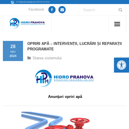
Facebook
Home
OPRIRI APĂ – INTERVENȚII, LUCRĂRI ȘI REPARAȚII
28
PROGRAMATE
Despre noi
MAI
2024
De
Starea sistemului
Anunțuri lucrări / opriri apă
Servicii
Utile
Anunţuri opriri apă
Guvernanță Corporativă
Informații de interes public