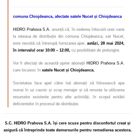
comuna Chiojdeanca, afectate satele Nucet și Chiojdeanca
HIDRO Prahova S.A.
anunță că, în vederea înlocuirii unei vane
la rețeaua de distribuție din comuna Chiojdeanca, sat Nucet,
este nevoită să întrerupă furnizarea apei,
astăzi, 28 mai 2024,
în intervalul orar 10:00 – 12:00,
cu posibilitate de prelungire.
Vor fi afectați de această oprire abonații
HIDRO Prahova S.A.
care locuiesc în
satele Nucet și Chiojdeanca.
Societatea face apel către toți abonații să folosească apa
numai în uz casnic și scop menajer și să renunțe la utilizarea
resurselor existente pentru alte activități, în scopul evitării
deficiențelor în procesul de distribuție.
S.C. HIDRO Prahova S.A. își cere scuze pentru disconfortul creat și
asigură că întreprinde toate demersurile pentru remedierea acestora.