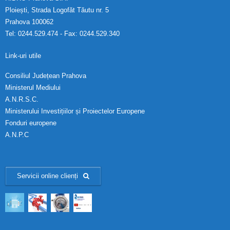
Ploiești, Strada Logofăt Tăutu nr. 5
Prahova 100062
Tel: 0244.529.474 - Fax: 0244.529.340
Link-uri utile
Consiliul Județean Prahova
Ministerul Mediului
A.N.R.S.C.
Ministerului Investițiilor și Proiectelor Europene
Fonduri europene
A.N.P.C
Servicii online clienți