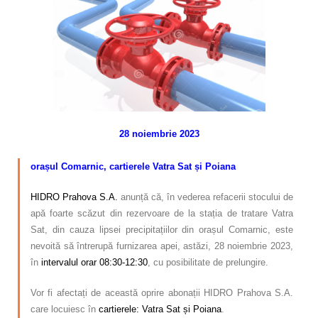
Calitatea apei
Comunicare
Contact
28 noiembrie 2023
–
orașul Comarnic,
cartierele Vatra Sat și Poiana
HIDRO Prahova S.A.
anunță că, în vederea refacerii stocului de
apă foarte scăzut din rezervoare de la stația de tratare Vatra
Sat, din cauza lipsei precipitațiilor din orașul Comarnic, este
nevoită să întrerupă furnizarea apei, astăzi, 28 noiembrie 2023,
în
intervalul orar 08:30-12:30
, cu posibilitate de prelungire.
Vor fi afectați de această oprire abonații HIDRO Prahova S.A.
care locuiesc în
cartierele: Vatra Sat și Poiana
.