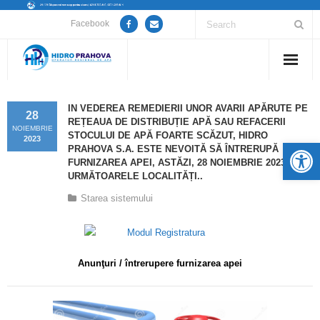
Facebook
Home
IN VEDEREA REMEDIERII UNOR AVARII APĂRUTE PE
28
REȚEAUA DE DISTRIBUȚIE APĂ SAU REFACERII
Despre noi
NOIEMBRIE
STOCULUI DE APĂ FOARTE SCĂZUT, HIDRO
2023
De
PRAHOVA S.A. ESTE NEVOITĂ SĂ ÎNTRERUPĂ
Anunțuri lucrări / opriri apă
FURNIZAREA APEI, ASTĂZI, 28 NOIEMBRIE 2023, ÎN
URMĂTOARELE LOCALITĂȚI..
Servicii
Starea sistemului
Utile
Guvernanță Corporativă
Anunţuri / întrerupere furnizarea apei
Informații de interes public